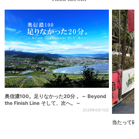
奥信濃100。足りなかった20分 。～ Beyond
the Finish Line そして、次へ。～
2026年6月15日
当たって砕け