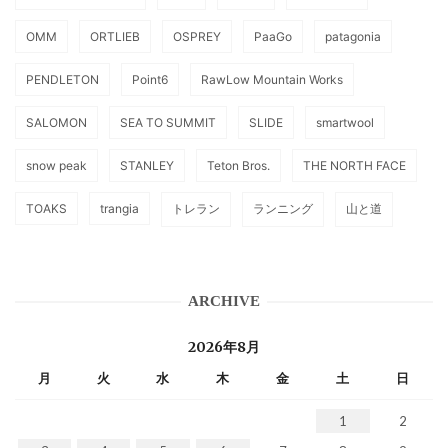
OMM
ORTLIEB
OSPREY
PaaGo
patagonia
PENDLETON
Point6
RawLow Mountain Works
SALOMON
SEA TO SUMMIT
SLIDE
smartwool
snow peak
STANLEY
Teton Bros.
THE NORTH FACE
TOAKS
trangia
トレラン
ランニング
山と道
ARCHIVE
2026年8月
月
火
水
木
金
土
日
1
2