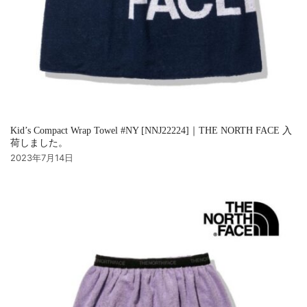
Kid’s Compact Wrap Towel #NY [NNJ22224]｜THE NORTH FACE 入
荷しました。
2023年7月14日