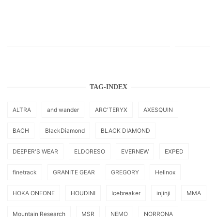
TAG-INDEX
ALTRA
and wander
ARC'TERYX
AXESQUIN
BACH
BlackDiamond
BLACK DIAMOND
DEEPER'S WEAR
ELDORESO
EVERNEW
EXPED
finetrack
GRANITE GEAR
GREGORY
Helinox
HOKA ONEONE
HOUDINI
Icebreaker
injinji
MMA
Mountain Research
MSR
NEMO
NORRONA