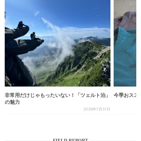
非常用だけじゃもったいない！「ツェルト泊」
今季おススメベ
の魅力
2026年7月31日
FIELD REPORT