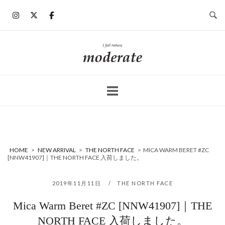
コ
ン
テ
ン
ホ
ツ
ー
へ
ム
ス
キ
ッ
プ
HOME
>
NEW ARRIVAL
>
THE NORTH FACE
>
MICA WARM BERET #ZC
[NNW41907]｜THE NORTH FACE 入荷しました。
2019年11月11日
THE NORTH FACE
Mica Warm Beret #ZC [NNW41907]｜THE
NORTH FACE 入荷しました。