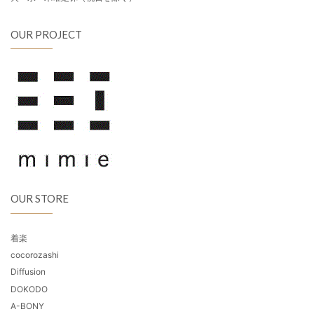
OUR PROJECT
OUR STORE
着楽
cocorozashi
Diffusion
DOKODO
A-BONY