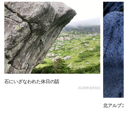
石にいざなわれた休日の話
2026年8月6日
北アルプス