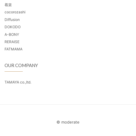
着楽
cocorozashi
Diffusion
DOKODO
A-BONY
RERAISE
FATMAMA
OUR COMPANY
TAMAYA co.,ltd.
© moderate