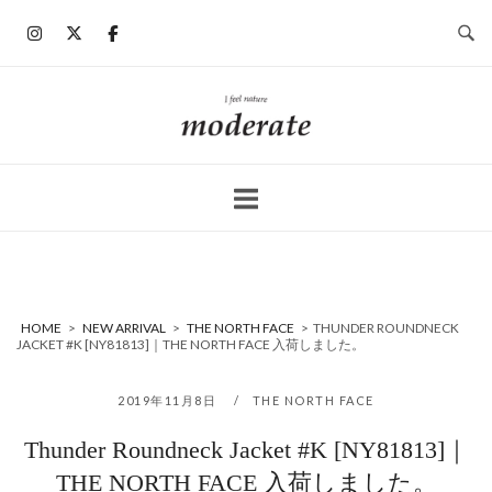
コ
ン
テ
ン
ホ
ツ
ー
へ
ム
ス
キ
ッ
プ
HOME
>
NEW ARRIVAL
>
THE NORTH FACE
>
THUNDER ROUNDNECK
JACKET #K [NY81813]｜THE NORTH FACE 入荷しました。
2019年11月8日
THE NORTH FACE
Thunder Roundneck Jacket #K [NY81813]｜
THE NORTH FACE 入荷しました。