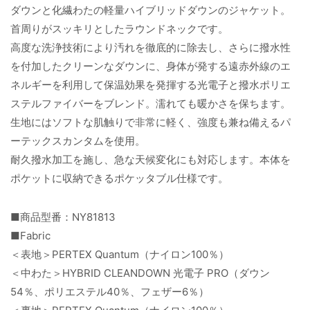
ダウンと化繊わたの軽量ハイブリッドダウンのジャケット。
首周りがスッキリとしたラウンドネックです。
高度な洗浄技術により汚れを徹底的に除去し、さらに撥水性
を付加したクリーンなダウンに、身体が発する遠赤外線のエ
ネルギーを利用して保温効果を発揮する光電子と撥水ポリエ
ステルファイバーをブレンド。濡れても暖かさを保ちます。
生地にはソフトな肌触りで非常に軽く、強度も兼ね備えるパ
ーテックスカンタムを使用。
耐久撥水加工を施し、急な天候変化にも対応します。本体を
ポケットに収納できるポケッタブル仕様です。
■商品型番：NY81813
■Fabric
＜表地＞PERTEX Quantum（ナイロン100％）
＜中わた＞HYBRID CLEANDOWN 光電子 PRO（ダウン
54％、ポリエステル40％、フェザー6％）