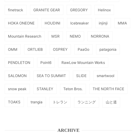
finetrack
GRANITE GEAR
GREGORY
Helinox
HOKA ONEONE
HOUDINI
Icebreaker
injinji
MMA
Mountain Research
MSR
NEMO
NORRONA
OMM
ORTLIEB
OSPREY
PaaGo
patagonia
PENDLETON
Point6
RawLow Mountain Works
SALOMON
SEA TO SUMMIT
SLIDE
smartwool
snow peak
STANLEY
Teton Bros.
THE NORTH FACE
TOAKS
trangia
トレラン
ランニング
山と道
ARCHIVE