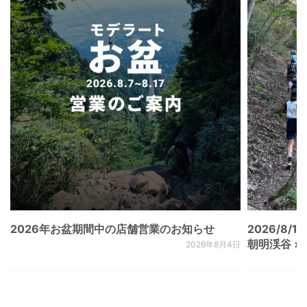
2026年お盆期間中の店舗営業のお知らせ
2026/8/15
朝明渓谷 × N
2026年8月4日