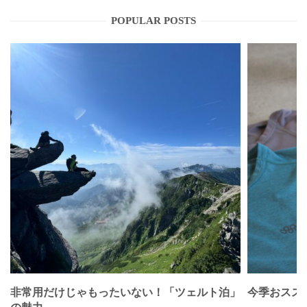
POPULAR POSTS
非常用だけじゃもったいない！「ツェルト泊」
今季おススメベ