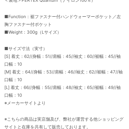
＜裏地＞PERTEX Quantum（ナイロン100％）
■Function：裾ファスナー付ハンドウォーマーポケット／左
胸ファスナー付ポケット
■Weight：300g（Lサイズ）
■サイズ寸法（実寸）
[S] 着丈：62//身幅：51//肩幅：45//袖丈：60//裾幅：45//袖
口幅：10
[M] 着丈：64//身幅：53//肩幅：46//袖丈：62//裾幅：47//袖
口幅：10
[L] 着丈：66//身幅：55//肩幅：48//袖丈：65//裾幅：49//袖
口幅：10
※メーカーサイトより
※こちらの商品は実店舗及び、弊社が運営する他ショッピング
サイトと在庫を共有して販売しております。