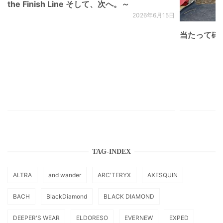
the Finish Line そして、次へ。～
2026年6月15日
当たって砕け
TAG-INDEX
ALTRA
and wander
ARC'TERYX
AXESQUIN
BACH
BlackDiamond
BLACK DIAMOND
DEEPER'S WEAR
ELDORESO
EVERNEW
EXPED