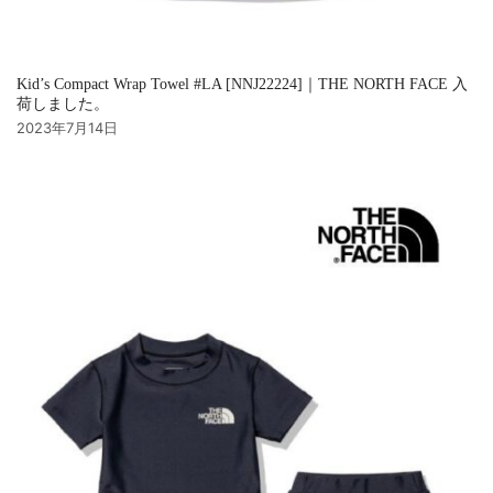
Kid’s Compact Wrap Towel #LA [NNJ22224]｜THE NORTH FACE 入
荷しました。
2023年7月14日