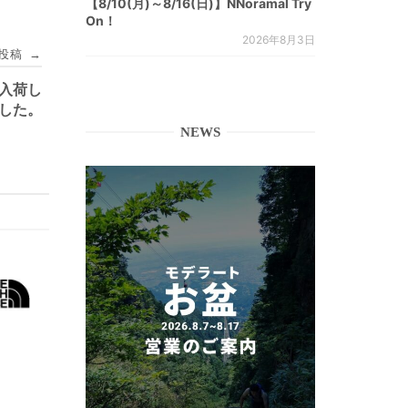
【8/10(月)～8/16(日)】NNoramal Try
On！
2026年8月3日
投稿
→
E 入荷し
した。
NEWS