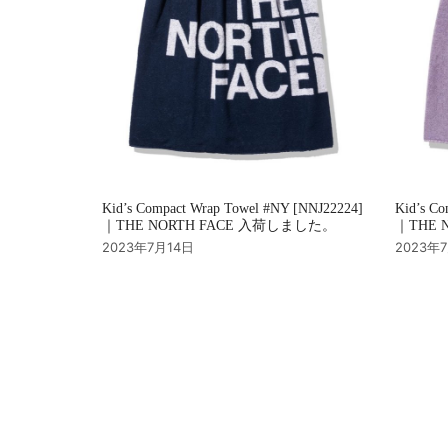
Kid’s Compact Wrap Towel #NY [NNJ22224]
Kid’s Co
｜THE NORTH FACE 入荷しました。
｜THE 
2023年7月14日
2023年