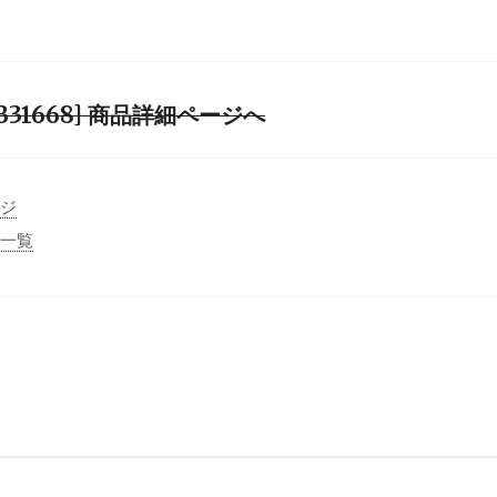
 [NB31668] 商品詳細ページへ
ージ
事一覧