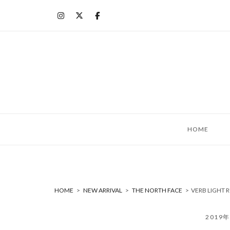
コ
ン
テ
ン
ツ
へ
ス
キ
ッ
HOME
プ
HOME
>
NEW ARRIVAL
>
THE NORTH FACE
>
VERB LIGHT
2019