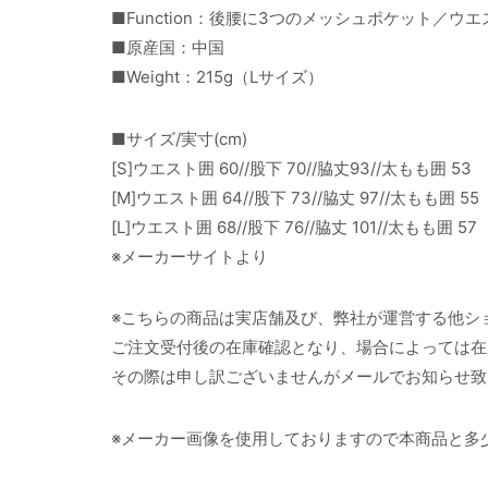
■Function：後腰に3つのメッシュポケット／
■原産国：中国
■Weight：215g（Lサイズ）
■サイズ/実寸(cm)
[S]ウエスト囲 60//股下 70//脇丈93//太もも囲 53
[M]ウエスト囲 64//股下 73//脇丈 97//太もも囲 55
[L]ウエスト囲 68//股下 76//脇丈 101//太もも囲 57
※メーカーサイトより
※こちらの商品は実店舗及び、弊社が運営する他シ
ご注文受付後の在庫確認となり、場合によっては在
その際は申し訳ございませんがメールでお知らせ致
※メーカー画像を使用しておりますので本商品と多