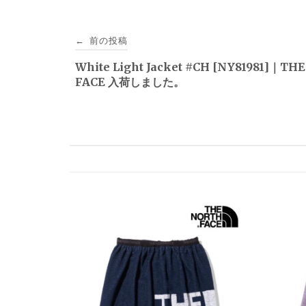
投
前の投稿
←
稿
White Light Jacket #CH [NY81981]｜TH
FACE 入荷しました。
ナ
ビ
ゲ
ー
シ
ョ
ン