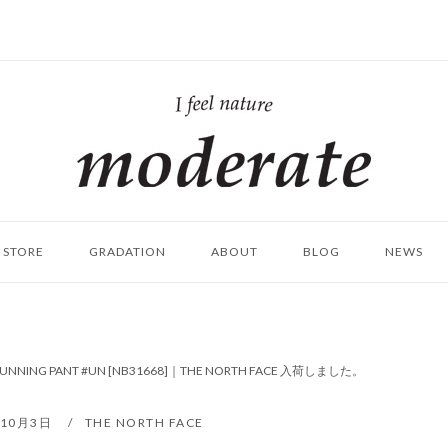
ホ
ー
ム
STORE
GRADATION
ABOUT
BLOG
NEWS
 RUNNING PANT #UN [NB31668]｜THE NORTH FACE 入荷しました。
年10月3日
THE NORTH FACE