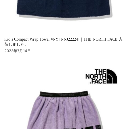
Kid’s Compact Wrap Towel #NY [NNJ22224]｜THE NORTH FACE 入
荷しました。
2023年7月14日