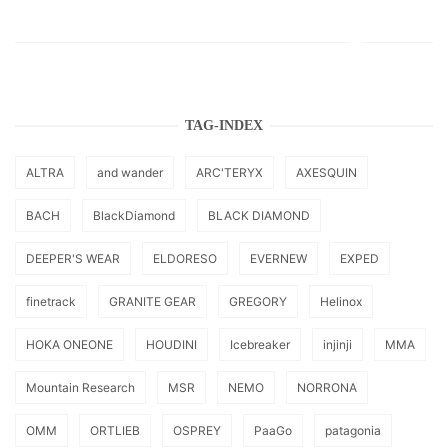
TAG-INDEX
ALTRA
and wander
ARC'TERYX
AXESQUIN
BACH
BlackDiamond
BLACK DIAMOND
DEEPER'S WEAR
ELDORESO
EVERNEW
EXPED
finetrack
GRANITE GEAR
GREGORY
Helinox
HOKA ONEONE
HOUDINI
Icebreaker
injinji
MMA
Mountain Research
MSR
NEMO
NORRONA
OMM
ORTLIEB
OSPREY
PaaGo
patagonia