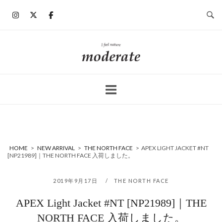
コ
ン
テ
ン
ホ
ツ
ー
へ
ム
ス
キ
ッ
プ
HOME
>
NEW ARRIVAL
>
THE NORTH FACE
>
APEX LIGHT JACKET #NT
[NP21989]｜THE NORTH FACE 入荷しました。
2019年9月17日
THE NORTH FACE
APEX Light Jacket #NT [NP21989]｜THE
NORTH FACE 入荷しました。