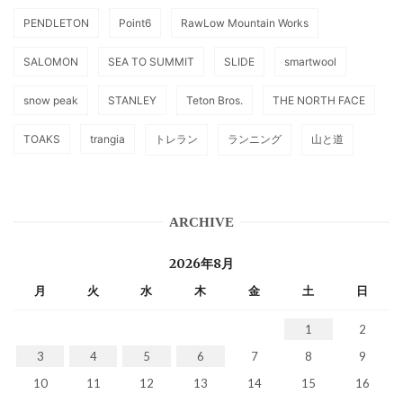
PENDLETON
Point6
RawLow Mountain Works
SALOMON
SEA TO SUMMIT
SLIDE
smartwool
snow peak
STANLEY
Teton Bros.
THE NORTH FACE
TOAKS
trangia
トレラン
ランニング
山と道
ARCHIVE
2026年8月
月
火
水
木
金
土
日
1
2
3
4
5
6
7
8
9
10
11
12
13
14
15
16