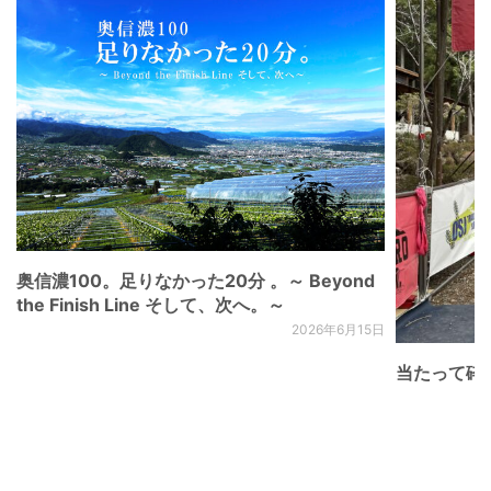
奥信濃100。足りなかった20分 。～ Beyond
the Finish Line そして、次へ。～
2026年6月15日
当たって砕け