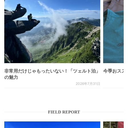
非常用だけじゃもったいない！「ツェルト泊」
今季おススメベ
の魅力
2026年7月31日
FIELD REPORT