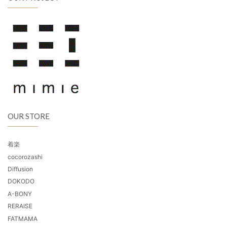
OUR STORE
着楽
cocorozashi
Diffusion
DOKODO
A-BONY
RERAISE
FATMAMA