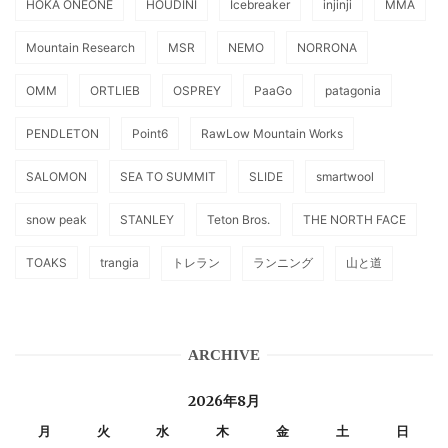
HOKA ONEONE
HOUDINI
Icebreaker
injinji
MMA
Mountain Research
MSR
NEMO
NORRONA
OMM
ORTLIEB
OSPREY
PaaGo
patagonia
PENDLETON
Point6
RawLow Mountain Works
SALOMON
SEA TO SUMMIT
SLIDE
smartwool
snow peak
STANLEY
Teton Bros.
THE NORTH FACE
TOAKS
trangia
トレラン
ランニング
山と道
ARCHIVE
2026年8月
月
火
水
木
金
土
日