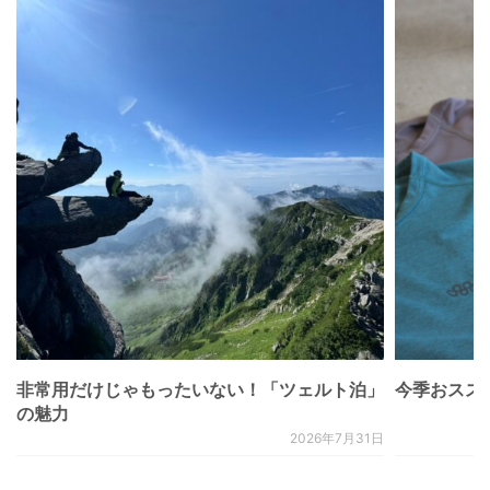
非常用だけじゃもったいない！「ツェルト泊」
今季おススメベ
の魅力
2026年7月31日