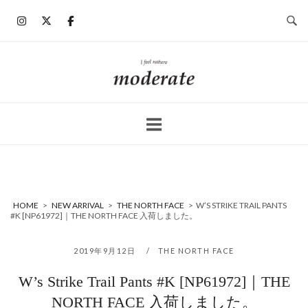
コ
ン
テ
ン
ホ
ツ
ー
へ
ム
ス
キ
ッ
プ
HOME
>
NEW ARRIVAL
>
THE NORTH FACE
>
W’S STRIKE TRAIL PANTS
#K [NP61972]｜THE NORTH FACE 入荷しました。
2019年9月12日
THE NORTH FACE
W’s Strike Trail Pants #K [NP61972]｜THE
NORTH FACE 入荷しました。