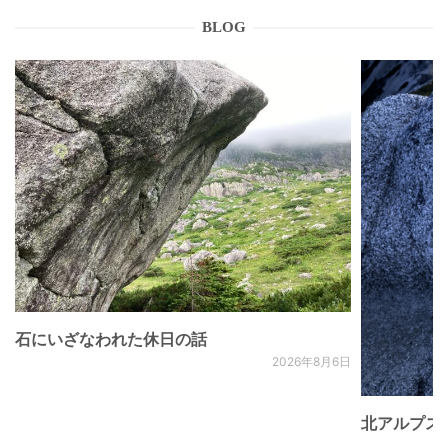
BLOG
石にいざなわれた休日の話
2026年8月6日
北アルプス