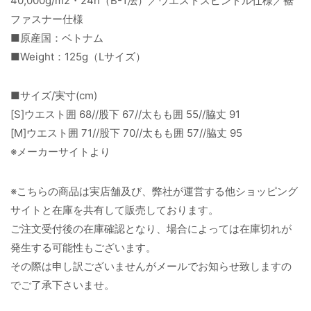
40,000g/m2・24h（B-1法）／ウエストスピンドル仕様／裾
ファスナー仕様
■原産国：ベトナム
■Weight：125g（Lサイズ）
■サイズ/実寸(cm)
[S]ウエスト囲 68//股下 67//太もも囲 55//脇丈 91
[M]ウエスト囲 71//股下 70//太もも囲 57//脇丈 95
※メーカーサイトより
※こちらの商品は実店舗及び、弊社が運営する他ショッピング
サイトと在庫を共有して販売しております。
ご注文受付後の在庫確認となり、場合によっては在庫切れが
発生する可能性もございます。
その際は申し訳ございませんがメールでお知らせ致しますの
でご了承下さいませ。