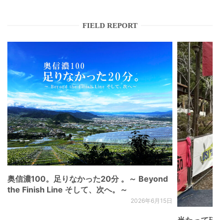
FIELD REPORT
奥信濃100。足りなかった20分 。～ Beyond
the Finish Line そして、次へ。～
2026年6月15日
当たって砕け