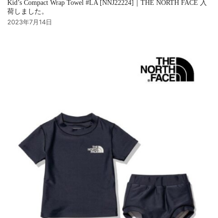
Kid’s Compact Wrap Towel #LA [NNJ22224]｜THE NORTH FACE 入
荷しました。
2023年7月14日