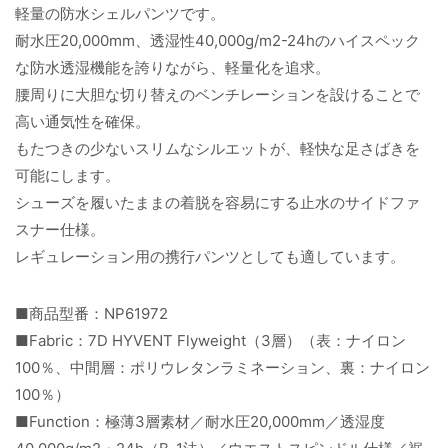
軽量の防水シェルパンツです。
耐水圧20,000mm、透湿性40,000g/m2-24hのハイスペック
な防水透湿機能を誇りながら、軽量化を追求。
腰周りに大胆な切り替えのベンチレーションを設けることで
高い通気性を確保。
もたつきの少ないスリムなシルエットが、軽快な足さばきを
可能にします。
シューズを履いたままの着脱を容易にする止水のサイドファ
スナー仕様。
レギュレーション用の携行パンツとしても適しています。
■商品型番：NP61972
■Fabric：7D HYVENT Flyweight（3層）（表：ナイロン
100％、中間層：ポリウレタンラミネーション、裏：ナイロン
100％）
■Function：極薄3層素材／耐水圧20,000mm／透湿度