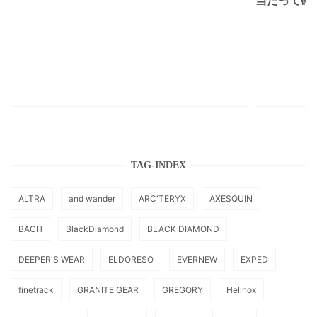
TAG-INDEX
ALTRA
and wander
ARC'TERYX
AXESQUIN
BACH
BlackDiamond
BLACK DIAMOND
DEEPER'S WEAR
ELDORESO
EVERNEW
EXPED
finetrack
GRANITE GEAR
GREGORY
Helinox