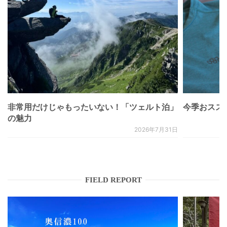
非常用だけじゃもったいない！「ツェルト泊」
今季おススメベ
の魅力
2026年7月31日
FIELD REPORT