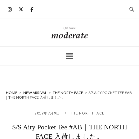
コ
ン
テ
ン
ホ
ツ
ー
へ
ム
ス
キ
ッ
プ
HOME
>
NEW ARRIVAL
>
THE NORTH FACE
>
S/S AIRY POCKET TEE #AB
｜THE NORTH FACE 入荷しました。
2019年7月9日
THE NORTH FACE
S/S Airy Pocket Tee #AB｜THE NORTH
FACE 入荷しました。