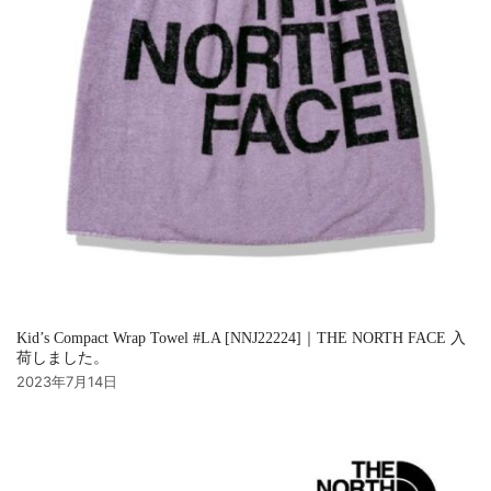
Kid’s Compact Wrap Towel #LA [NNJ22224]｜THE NORTH FACE 入
荷しました。
2023年7月14日