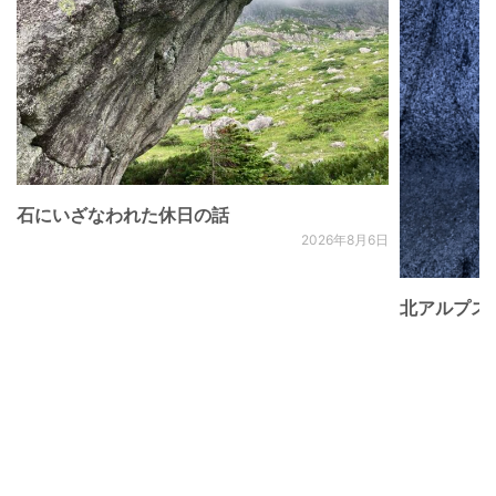
石にいざなわれた休日の話
2026年8月6日
北アルプス