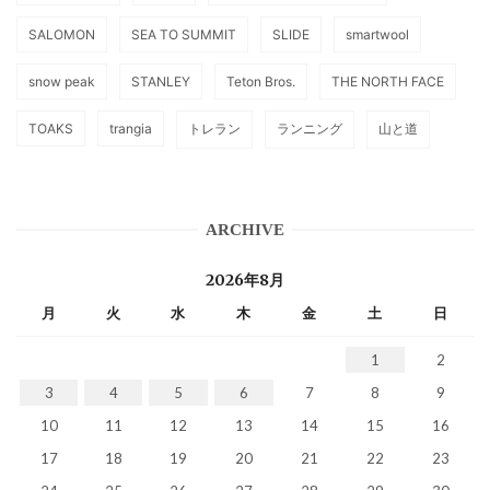
SALOMON
SEA TO SUMMIT
SLIDE
smartwool
snow peak
STANLEY
Teton Bros.
THE NORTH FACE
TOAKS
trangia
トレラン
ランニング
山と道
ARCHIVE
2026年8月
月
火
水
木
金
土
日
1
2
3
4
5
6
7
8
9
10
11
12
13
14
15
16
17
18
19
20
21
22
23