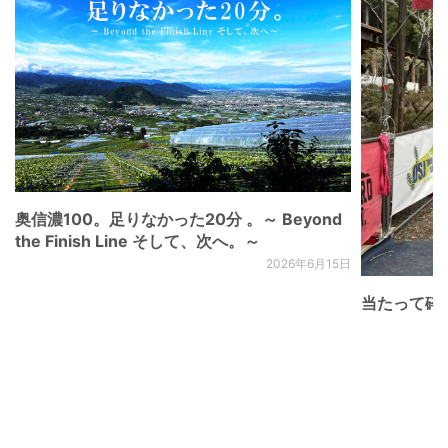
奥信濃100。足りなかった20分 。～ Beyond
the Finish Line そして、次へ。～
2026年6月15日
当たって砕け