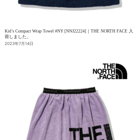
Kid’s Compact Wrap Towel #NY [NNJ22224]｜THE NORTH FACE 入
荷しました。
2023年7月14日