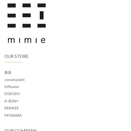
OUR STORE
着楽
cocorozashi
Diffusion
DOKODO
A-BONY
RERAISE
FATMAMA
OUR COMPANY