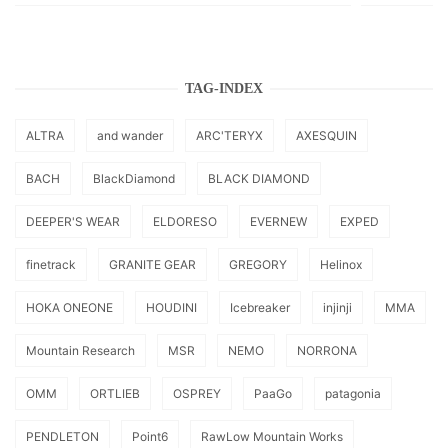
TAG-INDEX
ALTRA
and wander
ARC'TERYX
AXESQUIN
BACH
BlackDiamond
BLACK DIAMOND
DEEPER'S WEAR
ELDORESO
EVERNEW
EXPED
finetrack
GRANITE GEAR
GREGORY
Helinox
HOKA ONEONE
HOUDINI
Icebreaker
injinji
MMA
Mountain Research
MSR
NEMO
NORRONA
OMM
ORTLIEB
OSPREY
PaaGo
patagonia
PENDLETON
Point6
RawLow Mountain Works