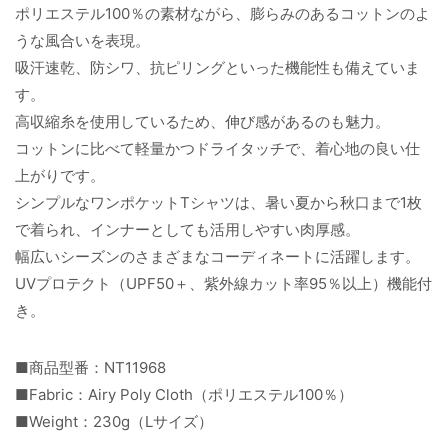
ポリエステル100％の素材ながら、膨らみのあるコットンのよ
うな風合いを表現。
吸汗速乾、防シワ、抗ピリングといった機能性も備えていま
す。
高収縮糸を使用しているため、伸び感があるのも魅力。
コットンに比べて軽量かつドライタッチで、着心地の良い仕
上がりです。
シンプルなワンポケットTシャツは、暑い夏から秋口まで1枚
で着られ、インナーとしても活用しやすい肉厚感。
幅広いシーズンのさまざまなコーディネートに活躍します。
UVプロテクト（UPF50＋、紫外線カット率95％以上）機能付
き。
■商品型番：NT11968
■Fabric：Airy Poly Cloth（ポリエステル100％）
■Weight：230g（Lサイズ）