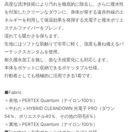
高度な洗浄技術により汚れを徹底的に除去し、さらに撥水性
を付加したクリーンなダウンに、身体が発する遠赤外線のエ
ネルギーを利用して保温効果を発揮する光電子と撥水ポリエ
ステルファイバーをブレンド。
濡れても暖かさを保ちます。
生地にはソフトな肌触りで非常に軽く、強度も兼ね備えるパ
ーテックスカンタムを使用。
耐久撥水加工を施し、急な天候変化にも対応します。
本体をポケットに収納できるポケッタブル仕様。
行動着としても積極的に活用できる1着です。
■Fabric
＜表地＞PERTEX Quantum（ナイロン100％）
＜中わた＞HYBRID CLEANDOWN 光電子 PRO（ダウン
54％、ポリエステル40％、その他の羽毛6％）
＜裏地＞PERTEX Quantum（ナイロン100％）