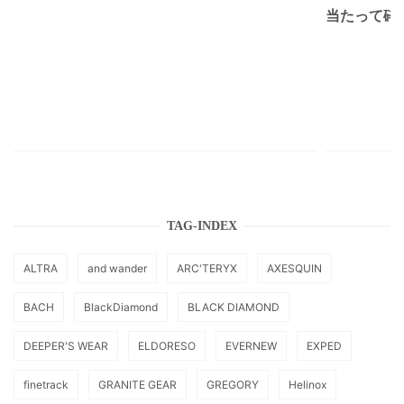
当たって砕け
TAG-INDEX
ALTRA
and wander
ARC'TERYX
AXESQUIN
BACH
BlackDiamond
BLACK DIAMOND
DEEPER'S WEAR
ELDORESO
EVERNEW
EXPED
finetrack
GRANITE GEAR
GREGORY
Helinox