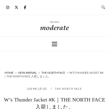
コ
ン
テ
ン
ホ
ツ
ー
へ
ム
ス
キ
ッ
プ
HOME
>
NEW ARRIVAL
>
THE NORTH FACE
>
W’S THUNDER JACKET #K
｜THE NORTH FACE 入荷しました。
2019年1月5日
THE NORTH FACE
W’s Thunder Jacket #K｜THE NORTH FACE
入荷しました。