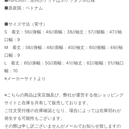
■Function：左内ポケットはポケッタブル仕様
■原産国：ベトナム
■サイズ寸法（実寸）
S 着丈：56//身幅：46//肩幅：38//袖丈：57//裾幅：47//袖
口幅：9
M 着丈：58//身幅：48//肩幅：40//袖丈：60//裾幅：49//袖
口幅：9
L 着丈：60//身幅：50//肩幅：41//袖丈：62//裾幅：51//袖口
幅：10
※メーカーサイトより
※こちらの商品は実店舗及び、弊社が運営する他ショッピング
サイトと在庫を共有して販売しております。
ご注文受付後の在庫確認となり、場合によっては在庫切れが
発生する可能性もございます。
その際は申し訳ございませんがメールでお知らせ致しますの