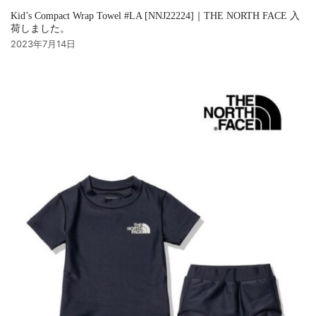
Kid’s Compact Wrap Towel #LA [NNJ22224]｜THE NORTH FACE 入
荷しました。
2023年7月14日