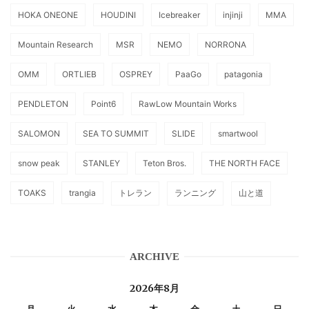
HOKA ONEONE
HOUDINI
Icebreaker
injinji
MMA
Mountain Research
MSR
NEMO
NORRONA
OMM
ORTLIEB
OSPREY
PaaGo
patagonia
PENDLETON
Point6
RawLow Mountain Works
SALOMON
SEA TO SUMMIT
SLIDE
smartwool
snow peak
STANLEY
Teton Bros.
THE NORTH FACE
TOAKS
trangia
トレラン
ランニング
山と道
ARCHIVE
2026年8月