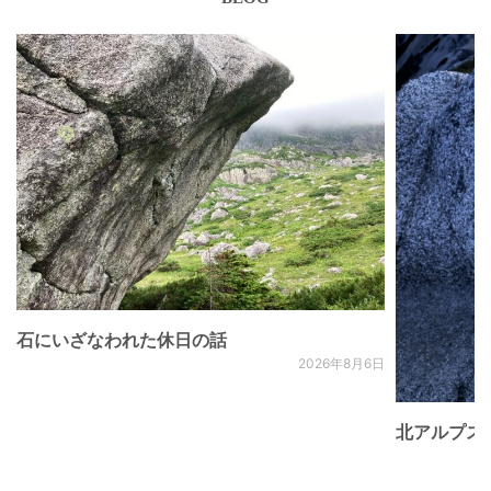
石にいざなわれた休日の話
2026年8月6日
北アルプス