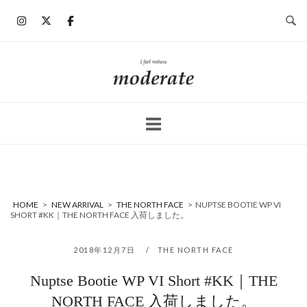
コ
ン
テ
ン
ホ
ツ
ー
へ
ム
ス
キ
ッ
プ
HOME
>
NEW ARRIVAL
>
THE NORTH FACE
>
NUPTSE BOOTIE WP VI
SHORT #KK｜THE NORTH FACE 入荷しました。
2018年12月7日
THE NORTH FACE
Nuptse Bootie WP VI Short #KK｜THE
NORTH FACE 入荷しました。