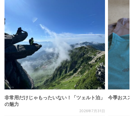
非常用だけじゃもったいない！「ツェルト泊」
今季おススメベ
の魅力
2026年7月31日