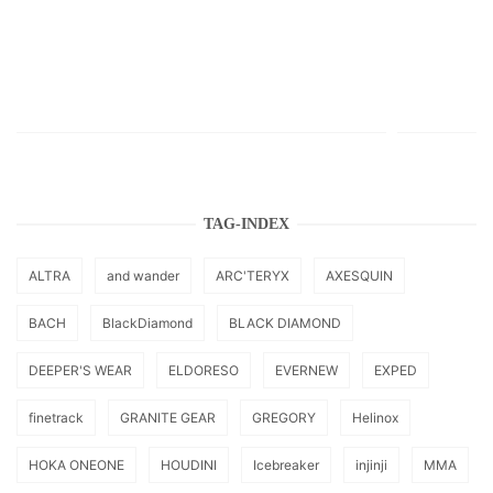
TAG-INDEX
ALTRA
and wander
ARC'TERYX
AXESQUIN
BACH
BlackDiamond
BLACK DIAMOND
DEEPER'S WEAR
ELDORESO
EVERNEW
EXPED
finetrack
GRANITE GEAR
GREGORY
Helinox
HOKA ONEONE
HOUDINI
Icebreaker
injinji
MMA