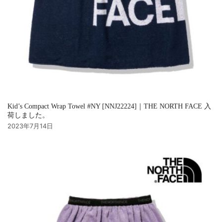
Kid’s Compact Wrap Towel #NY [NNJ22224]｜THE NORTH FACE 入
荷しました。
2023年7月14日