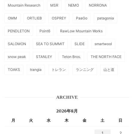
Mountain Research
MSR
NEMO
NORRONA
OMM
ORTLIEB
OSPREY
PaaGo
patagonia
PENDLETON
Point6
RawLow Mountain Works
SALOMON
SEA TO SUMMIT
SLIDE
smartwool
snow peak
STANLEY
Teton Bros.
THE NORTH FACE
TOAKS
trangia
トレラン
ランニング
山と道
ARCHIVE
2026年8月
月
火
水
木
金
土
日
1
2