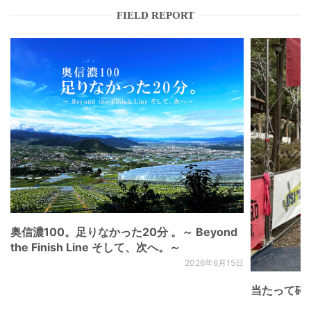
FIELD REPORT
奥信濃100。足りなかった20分 。～ Beyond
the Finish Line そして、次へ。～
2026年6月15日
当たって砕け