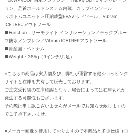
TEKWPROOF 防水メンブレン、THERMOLITE インサレーシ
ョン、足首ホールドシステム内蔵、カップインソール
＜ボトムユニット＞圧縮成型EVAミッドソール、Vibram
ICETRECアウトソール
■Function：サーモライト インサレーション／テックプルー
フ防水メンブレン／Vibram ICETREKアウトソール
■原産国：ベトナム
■Weight：385g（9インチ/片足）
※こちらの商品は実店舗及び、弊社が運営する他ショッピング
サイトと在庫を共有して販売しております。
ご注文受付後の在庫確認となり、場合によっては在庫切れが
発生する可能性もございます。
その際は申し訳ございませんがメールでお知らせ致しますの
でご了承下さいませ。
※メーカー画像を使用しておりますので本商品と多少仕様（ロ