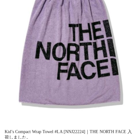
Kid’s Compact Wrap Towel #LA [NNJ22224]｜THE NORTH FACE 入
荷しました。