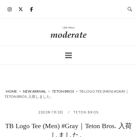
コ
ン
テ
ン
ホ
ツ
ー
へ
ム
ス
キ
ッ
プ
HOME
>
NEW ARRIVAL
>
TETON BROS
>
TB LOGO TEE (MEN) #GRAY｜
TETON BROS. 入荷しました。
2022年7月3日
TETON BROS
TB Logo Tee (Men) #Gray｜Teton Bros. 入荷
しました。