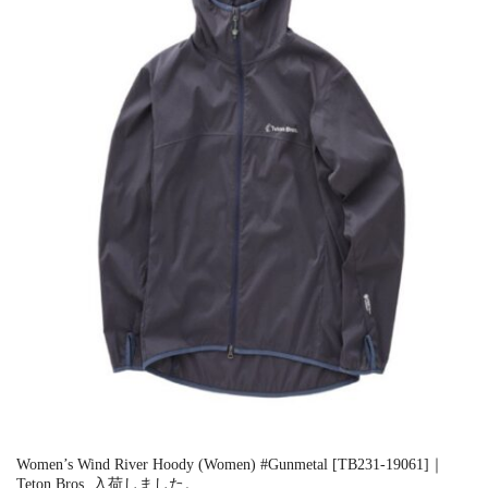
Women’s Wind River Hoody (Women) #Gunmetal [TB231-19061]｜
Teton Bros. 入荷しました。