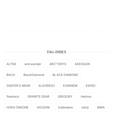
TAG-INDEX
ALTRA
and wander
ARC'TERYX
AXESQUIN
BACH
BlackDiamond
BLACK DIAMOND
DEEPER'S WEAR
ELDORESO
EVERNEW
EXPED
finetrack
GRANITE GEAR
GREGORY
Helinox
HOKA ONEONE
HOUDINI
Icebreaker
injinji
MMA