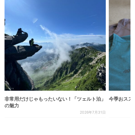
非常用だけじゃもったいない！「ツェルト泊」
今季おススメベ
の魅力
2026年7月31日