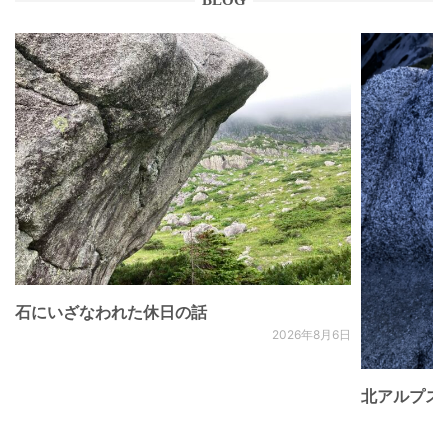
BLOG
石にいざなわれた休日の話
2026年8月6日
北アルプス