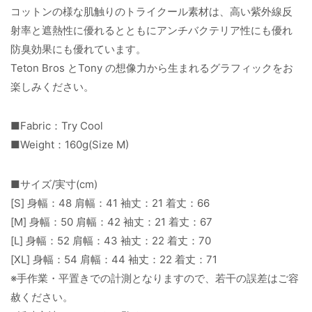
コットンの様な肌触りのトライクール素材は、高い紫外線反
射率と遮熱性に優れるとともにアンチバクテリア性にも優れ
防臭効果にも優れています。
Teton Bros とTony の想像力から生まれるグラフィックをお
楽しみください。
■Fabric：Try Cool
■Weight：160g(Size M)
■サイズ/実寸(cm)
[S] 身幅：48 肩幅：41 袖丈：21 着丈：66
[M] 身幅：50 肩幅：42 袖丈：21 着丈：67
[L] 身幅：52 肩幅：43 袖丈：22 着丈：70
[XL] 身幅：54 肩幅：44 袖丈：22 着丈：71
※手作業・平置きでの計測となりますので、若干の誤差はご容
赦ください。