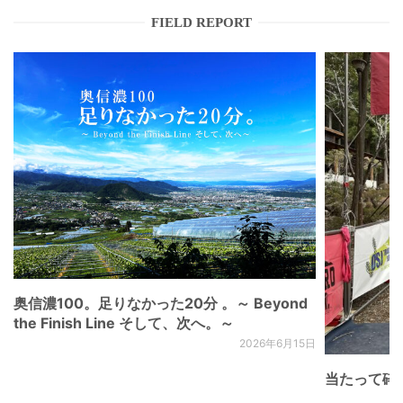
FIELD REPORT
奥信濃100。足りなかった20分 。～ Beyond
the Finish Line そして、次へ。～
2026年6月15日
当たって砕け