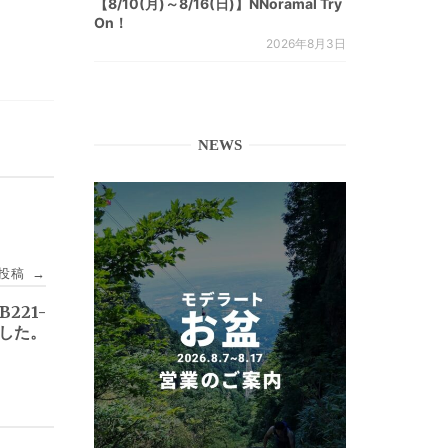
【8/10(月)～8/16(日)】NNoramal Try
On！
2026年8月3日
NEWS
投稿
→
TB221-
しました。