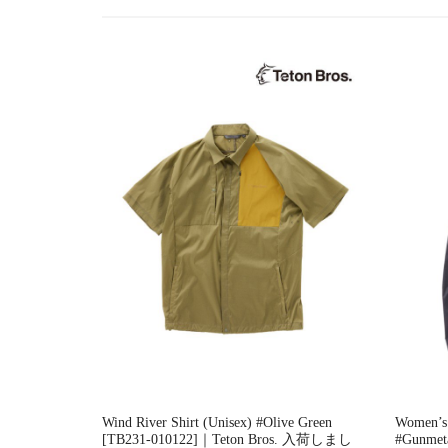
ー
シ
ョ
ン
Wind River Shirt (Unisex) #Olive Green
Women’s
[TB231-010122]｜Teton Bros. 入荷しまし
#Gunmet