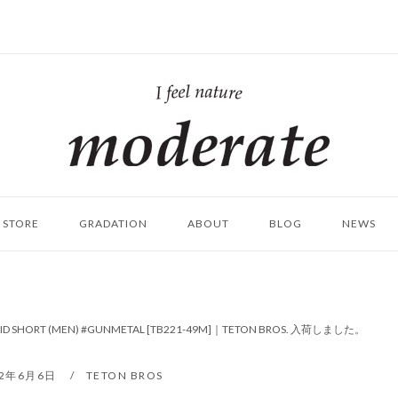
ホ
ー
ム
STORE
GRADATION
ABOUT
BLOG
NEWS
BRID SHORT (MEN) #GUNMETAL [TB221-49M]｜TETON BROS. 入荷しました。
22年6月6日
TETON BROS