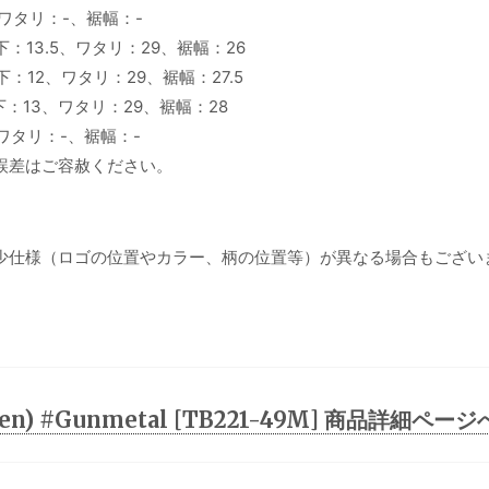
、ワタリ：-、裾幅：-
下：13.5、ワタリ：29、裾幅：26
下：12、ワタリ：29、裾幅：27.5
股下：13、ワタリ：29、裾幅：28
、ワタリ：-、裾幅：-
誤差はご容赦ください。
少仕様（ロゴの位置やカラー、柄の位置等）が異なる場合もござい
 (Men) #Gunmetal [TB221-49M] 商品詳細ページ