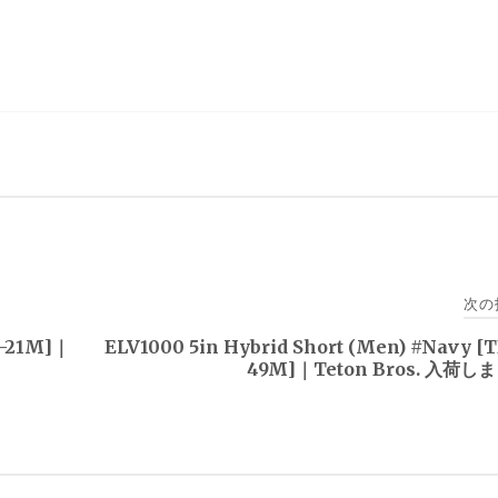
次の
1-21M]｜
ELV1000 5in Hybrid Short (Men) #Navy [
49M]｜Teton Bros. 入荷