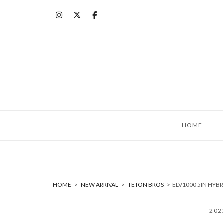
コ
ン
テ
ン
ツ
へ
ス
キ
ッ
HOME
プ
HOME
>
NEW ARRIVAL
>
TETON BROS
>
ELV1000 5IN HY
20