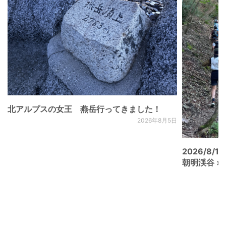
北アルプスの女王 燕岳行ってきました！
2026年8月5日
2026/8/15
朝明渓谷 × N