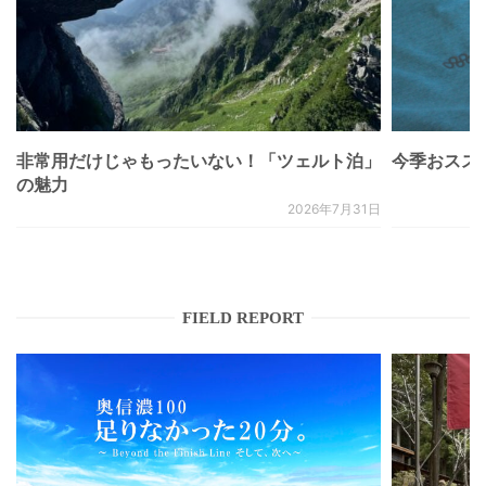
非常用だけじゃもったいない！「ツェルト泊」
今季おススメベ
の魅力
2026年7月31日
FIELD REPORT