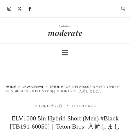
コ
ン
テ
ン
ホ
ツ
ー
へ
ム
ス
キ
ッ
プ
HOME
>
NEW ARRIVAL
>
TETON BROS
>
ELV1000 5IN HYBRID SHORT
(MEN) #BLACK [TB191-60050]｜TETON BROS. 入荷しました。
2019年11月29日
TETON BROS
ELV1000 5in Hybrid Short (Men) #Black
[TB191-60050]｜Teton Bros. 入荷しまし