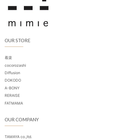
OUR STORE
着楽
cocorozashi
Diffusion
DOKODO
A-BONY
RERAISE
FATMAMA
OUR COMPANY
TAMAYA co.,ltd.