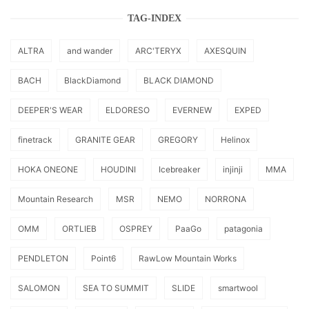
TAG-INDEX
ALTRA
and wander
ARC'TERYX
AXESQUIN
BACH
BlackDiamond
BLACK DIAMOND
DEEPER'S WEAR
ELDORESO
EVERNEW
EXPED
finetrack
GRANITE GEAR
GREGORY
Helinox
HOKA ONEONE
HOUDINI
Icebreaker
injinji
MMA
Mountain Research
MSR
NEMO
NORRONA
OMM
ORTLIEB
OSPREY
PaaGo
patagonia
PENDLETON
Point6
RawLow Mountain Works
SALOMON
SEA TO SUMMIT
SLIDE
smartwool