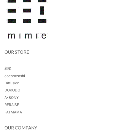
OUR STORE
着楽
cocorozashi
Diffusion
DOKODO
A-BONY
RERAISE
FATMAMA
OUR COMPANY