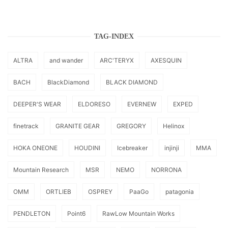
TAG-INDEX
ALTRA
and wander
ARC'TERYX
AXESQUIN
BACH
BlackDiamond
BLACK DIAMOND
DEEPER'S WEAR
ELDORESO
EVERNEW
EXPED
finetrack
GRANITE GEAR
GREGORY
Helinox
HOKA ONEONE
HOUDINI
Icebreaker
injinji
MMA
Mountain Research
MSR
NEMO
NORRONA
OMM
ORTLIEB
OSPREY
PaaGo
patagonia
PENDLETON
Point6
RawLow Mountain Works