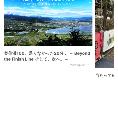
奥信濃100。足りなかった20分 。～ Beyond
the Finish Line そして、次へ。～
2026年6月15日
当たって砕け