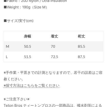
■Fabric：20D Nylon / Octa Insulation
■Weight：190g（Size M）
■サイズ/実寸(cm)
身幅
着丈
桁丈
M
50.5
70
85.5
L
51.5
72.5
87.5
※手作業・平置きでの計測となりますので、若干の誤差はご容
赦ください。
※採寸方法はこちらをご覧ください
※ご注意下さい※
Teton Bros ティートンブロスの一部商品は、撥水剤等による