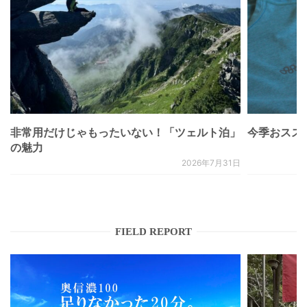
非常用だけじゃもったいない！「ツェルト泊」
今季おススメベ
の魅力
2026年7月31日
FIELD REPORT