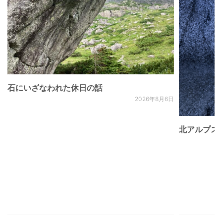
石にいざなわれた休日の話
2026年8月6日
北アルプス