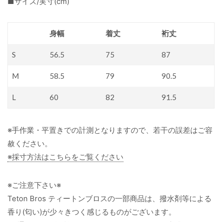
■サイズ/実寸(cm)
身幅
着丈
裄丈
S
56.5
75
87
M
58.5
79
90.5
L
60
82
91.5
※手作業・平置きでの計測となりますので、若干の誤差はご容
赦ください。
※採寸方法はこちらをご覧ください
※ご注意下さい※
Teton Bros ティートンブロスの一部商品は、撥水剤等による
香り(匂い)が少々きつく感じるものがございます。