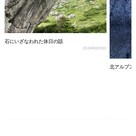
石にいざなわれた休日の話
2026年8月6日
北アルプス