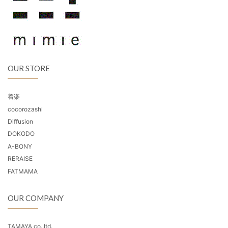
OUR STORE
着楽
cocorozashi
Diffusion
DOKODO
A-BONY
RERAISE
FATMAMA
OUR COMPANY
TAMAYA co.,ltd.