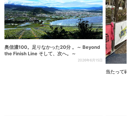
奥信濃100。足りなかった20分 。～ Beyond
the Finish Line そして、次へ。～
2026年6月15日
当たって砕け