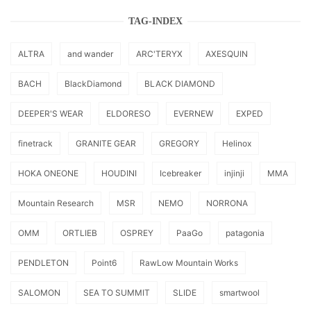
TAG-INDEX
ALTRA
and wander
ARC'TERYX
AXESQUIN
BACH
BlackDiamond
BLACK DIAMOND
DEEPER'S WEAR
ELDORESO
EVERNEW
EXPED
finetrack
GRANITE GEAR
GREGORY
Helinox
HOKA ONEONE
HOUDINI
Icebreaker
injinji
MMA
Mountain Research
MSR
NEMO
NORRONA
OMM
ORTLIEB
OSPREY
PaaGo
patagonia
PENDLETON
Point6
RawLow Mountain Works
SALOMON
SEA TO SUMMIT
SLIDE
smartwool