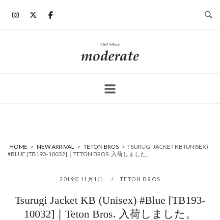
コ
ン
テ
ン
ホ
ツ
ー
へ
ム
ス
キ
ッ
プ
HOME
>
NEW ARRIVAL
>
TETON BROS
>
TSURUGI JACKET KB (UNISEX)
#BLUE [TB193-10032]｜TETON BROS. 入荷しました。
2019年11月1日
TETON BROS
Tsurugi Jacket KB (Unisex) #Blue [TB193-
10032]｜Teton Bros. 入荷しました。