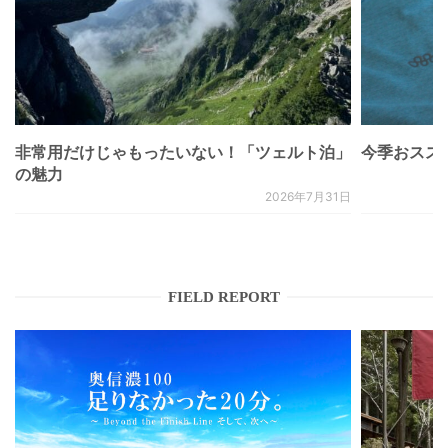
非常用だけじゃもったいない！「ツェルト泊」
今季おススメベ
の魅力
2026年7月31日
FIELD REPORT