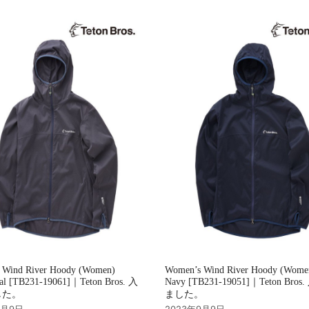
 Wind River Hoody (Women)
Women’s Wind River Hoody (Wome
al [TB231-19061]｜Teton Bros. 入
Navy [TB231-19051]｜Teton Bro
した。
ました。
9月9日
2023年9月9日