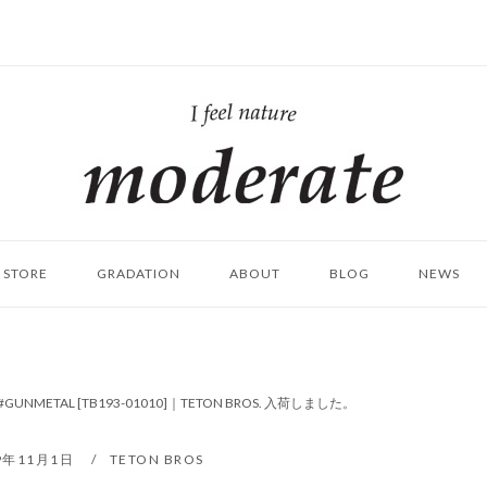
ホ
ー
ム
STORE
GRADATION
ABOUT
BLOG
NEWS
) #GUNMETAL [TB193-01010]｜TETON BROS. 入荷しました。
9年11月1日
TETON BROS