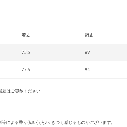
着丈
裄丈
75.5
89
77.5
94
誤差はご容赦ください。
撥水剤等による香り(匂い)が少々きつく感じるものがございます。