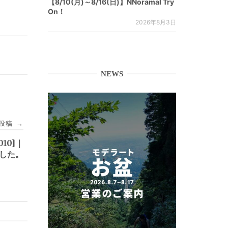
【8/10(月)～8/16(日)】NNoramal Try
On！
2026年8月3日
NEWS
投稿
→
010]｜
しました。