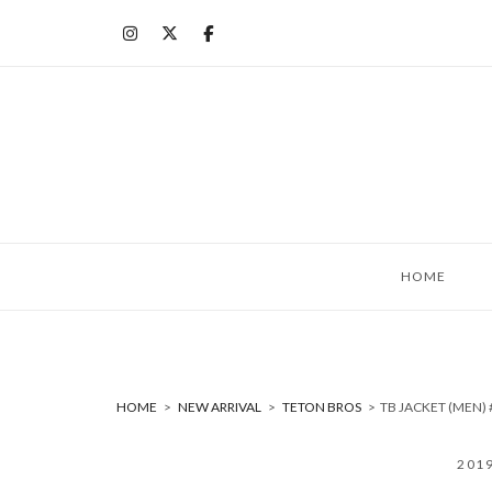
コ
ン
テ
ン
ツ
へ
ス
キ
ッ
HOME
プ
HOME
>
NEW ARRIVAL
>
TETON BROS
>
TB JACKET (MEN
201