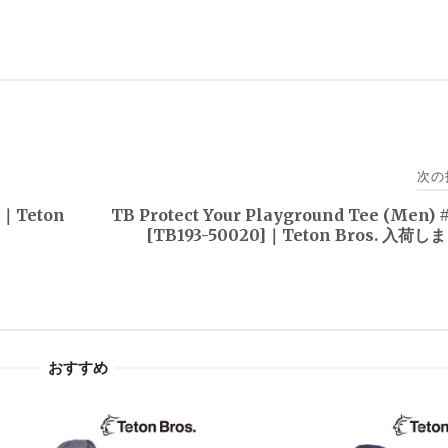
次の
]｜Teton
TB Protect Your Playground Tee (Men)
[TB193-50020]｜Teton Bros. 入荷
おすすめ