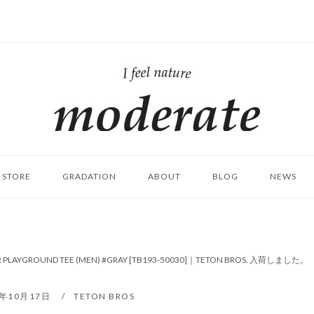
ホ
ー
ム
STORE
GRADATION
ABOUT
BLOG
NEWS
R PLAYGROUND TEE (MEN) #GRAY [TB193-50030]｜TETON BROS. 入荷しました。
9年10月17日
TETON BROS