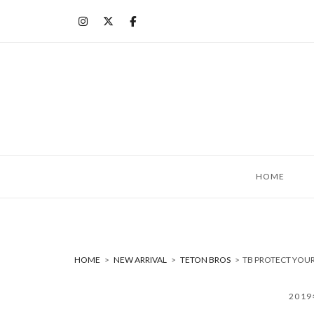
コ
ン
テ
ン
ツ
へ
ス
キ
ッ
HOME
プ
HOME
>
NEW ARRIVAL
>
TETON BROS
>
TB PROTECT YOU
201