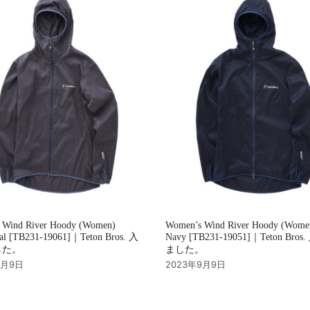
 Wind River Hoody (Women)
Women’s Wind River Hoody (Wome
al [TB231-19061]｜Teton Bros. 入
Navy [TB231-19051]｜Teton Bro
した。
ました。
9月9日
2023年9月9日