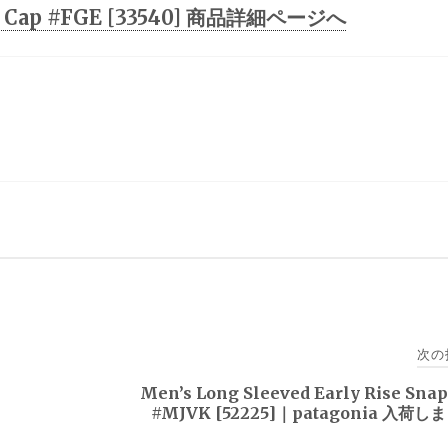
ap Cap #FGE [33540] 商品詳細ページへ
次の
Men’s Long Sleeved Early Rise Snap
#MJVK [52225]｜patagonia 入荷