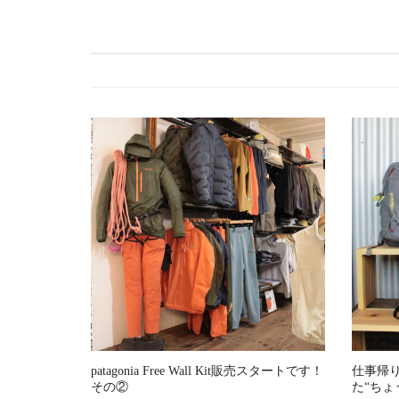
ビ
ゲ
ー
シ
ョ
ン
patagonia Free Wall Kit販売スタートです！
仕事帰り
その②
た“ちょ