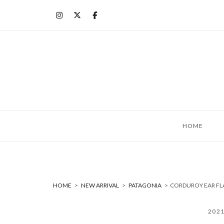
コ
ン
テ
ン
ツ
へ
ス
キ
ッ
HOME
プ
HOME
>
NEW ARRIVAL
>
PATAGONIA
>
CORDUROY EAR F
202