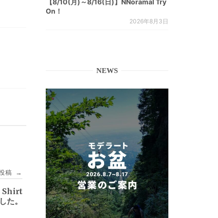
【8/10(月)～8/16(日)】NNoramal Try
On！
2026年8月3日
NEWS
投稿
→
 Shirt
しました。