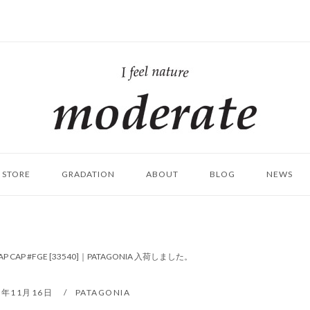
ホ
ー
ム
STORE
GRADATION
ABOUT
BLOG
NEWS
LAP CAP #FGE [33540]｜PATAGONIA 入荷しました。
1年11月16日
PATAGONIA