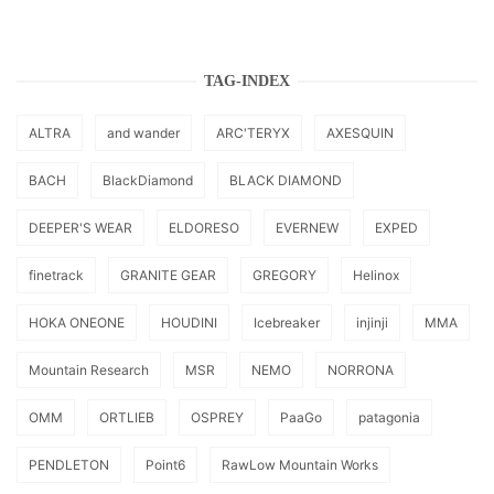
TAG-INDEX
ALTRA
and wander
ARC'TERYX
AXESQUIN
BACH
BlackDiamond
BLACK DIAMOND
DEEPER'S WEAR
ELDORESO
EVERNEW
EXPED
finetrack
GRANITE GEAR
GREGORY
Helinox
HOKA ONEONE
HOUDINI
Icebreaker
injinji
MMA
Mountain Research
MSR
NEMO
NORRONA
OMM
ORTLIEB
OSPREY
PaaGo
patagonia
PENDLETON
Point6
RawLow Mountain Works