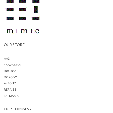
OUR STORE
着楽
cocorozashi
Diffusion
DOKODO
A-BONY
RERAISE
FATMAMA
OUR COMPANY