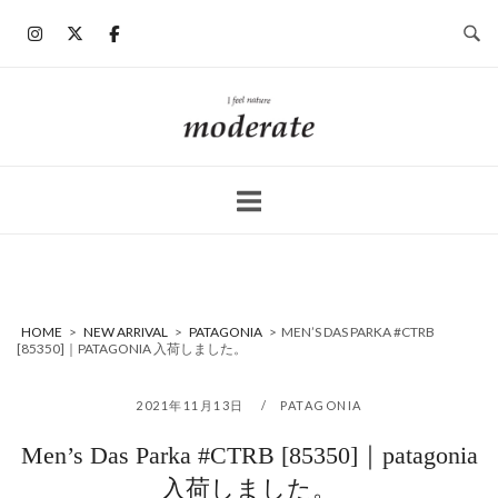
コ
ン
テ
ン
ホ
ツ
ー
へ
ム
ス
キ
ッ
プ
HOME
>
NEW ARRIVAL
>
PATAGONIA
>
MEN’S DAS PARKA #CTRB
[85350]｜PATAGONIA 入荷しました。
2021年11月13日
PATAGONIA
Men’s Das Parka #CTRB [85350]｜patagonia
入荷しました。