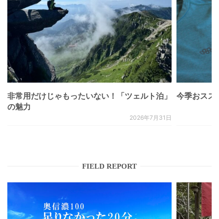
非常用だけじゃもったいない！「ツェルト泊」
今季おススメベ
の魅力
2026年7月31日
FIELD REPORT