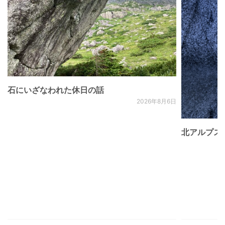
石にいざなわれた休日の話
2026年8月6日
北アルプス