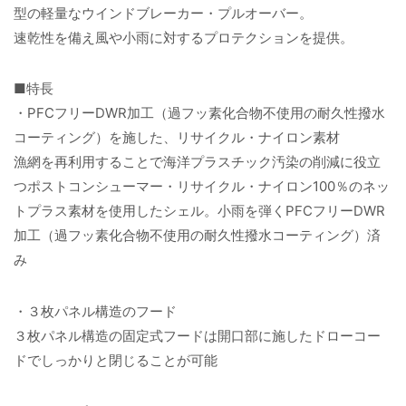
型の軽量なウインドブレーカー・プルオーバー。
速乾性を備え風や小雨に対するプロテクションを提供。
■特長
・PFCフリーDWR加工（過フッ素化合物不使用の耐久性撥水
コーティング）を施した、リサイクル・ナイロン素材
漁網を再利用することで海洋プラスチック汚染の削減に役立
つポストコンシューマー・リサイクル・ナイロン100％のネッ
トプラス素材を使用したシェル。小雨を弾くPFCフリーDWR
加工（過フッ素化合物不使用の耐久性撥水コーティング）済
み
・３枚パネル構造のフード
３枚パネル構造の固定式フードは開口部に施したドローコー
ドでしっかりと閉じることが可能