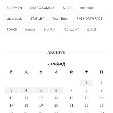
SALOMON
SEA TO SUMMIT
SLIDE
smartwool
snow peak
STANLEY
Teton Bros.
THE NORTH FACE
TOAKS
trangia
トレラン
ランニング
山と道
ARCHIVE
2026年8月
月
火
水
木
金
土
日
1
2
3
4
5
6
7
8
9
10
11
12
13
14
15
16
17
18
19
20
21
22
23
24
25
26
27
28
29
30