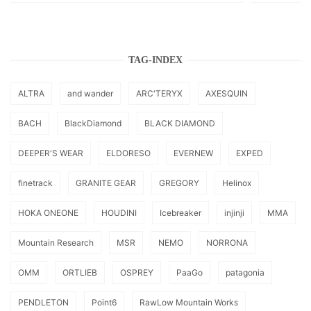
TAG-INDEX
ALTRA
and wander
ARC'TERYX
AXESQUIN
BACH
BlackDiamond
BLACK DIAMOND
DEEPER'S WEAR
ELDORESO
EVERNEW
EXPED
finetrack
GRANITE GEAR
GREGORY
Helinox
HOKA ONEONE
HOUDINI
Icebreaker
injinji
MMA
Mountain Research
MSR
NEMO
NORRONA
OMM
ORTLIEB
OSPREY
PaaGo
patagonia
PENDLETON
Point6
RawLow Mountain Works