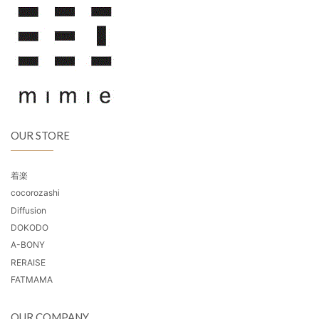
OUR STORE
着楽
cocorozashi
Diffusion
DOKODO
A-BONY
RERAISE
FATMAMA
OUR COMPANY