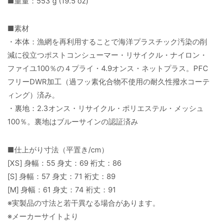
■重量：553 g (19.5 oz)
■素材
・本体：漁網を再利用することで海洋プラスチック汚染の削
減に役立つポストコンシューマー・リサイクル・ナイロン・
ファイユ100％の４プライ・4.9オンス・ネットプラス。PFC
フリーDWR加工（過フッ素化合物不使用の耐久性撥水コーテ
ィング）済み。
・裏地：2.3オンス・リサイクル・ポリエステル・メッシュ
100％。裏地はブルーサインの認証済み
■仕上がり寸法（平置き/cm）
[XS] 身幅：55 身丈：69 裄丈：86
[S] 身幅：57 身丈：71 裄丈：89
[M] 身幅：61 身丈：74 裄丈：91
※実製品の寸法と若干異なる場合があります。
※メーカーサイトより