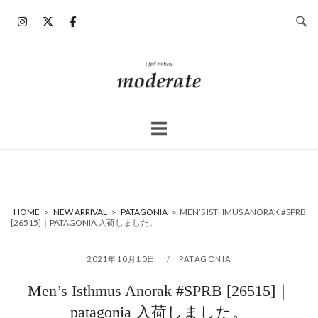
コ
ン
テ
ン
ホ
ツ
ー
へ
ム
ス
キ
ッ
プ
HOME
>
NEW ARRIVAL
>
PATAGONIA
>
MEN’S ISTHMUS ANORAK #SPRB
[26515]｜PATAGONIA 入荷しました。
2021年10月10日
PATAGONIA
Men’s Isthmus Anorak #SPRB [26515]｜
patagonia 入荷しました。