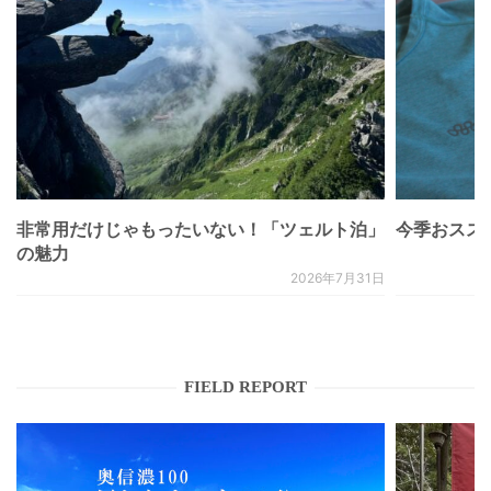
非常用だけじゃもったいない！「ツェルト泊」
今季おススメベ
の魅力
2026年7月31日
FIELD REPORT