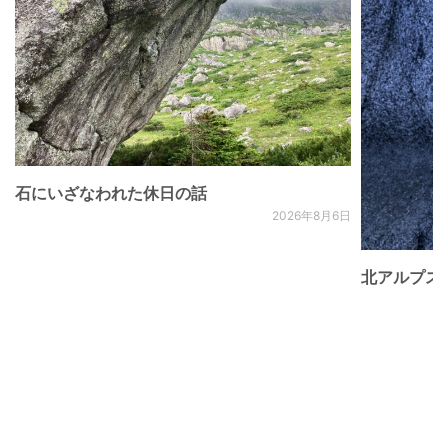
石にいざなわれた休日の話
2026年8月6日
北アルプス