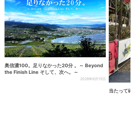
奥信濃100。足りなかった20分 。～ Beyond
the Finish Line そして、次へ。～
2026年6月15日
当たって砕け