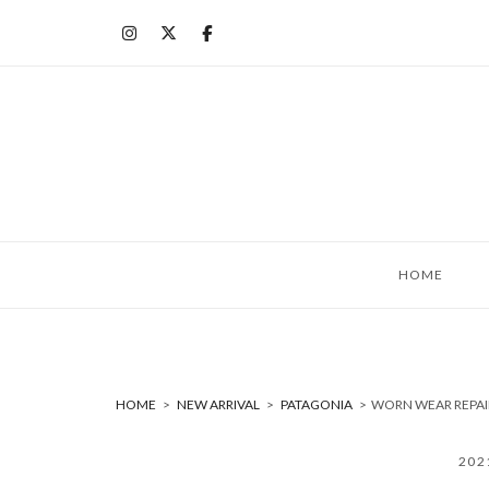
コ
ン
テ
ン
ツ
へ
ス
キ
ッ
HOME
プ
HOME
>
NEW ARRIVAL
>
PATAGONIA
>
WORN WEAR REPA
20