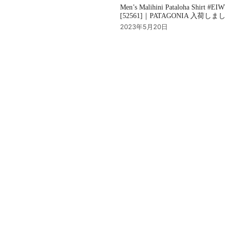
Men’s Malihini Pataloha Shirt #EI
[52561]｜PATAGONIA 入荷し
2023年5月20日