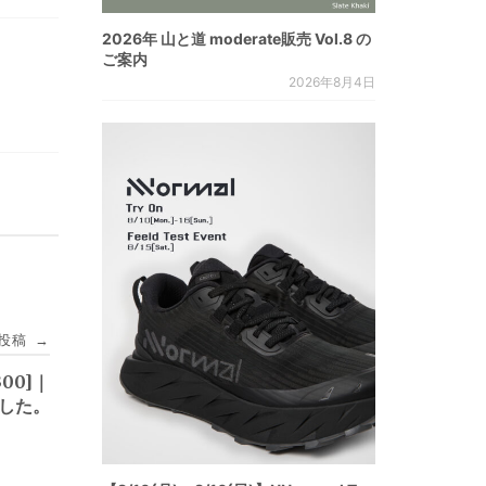
2026年 山と道 moderate販売 Vol.8 の
ご案内
2026年8月4日
投稿
→
300]｜
ました。