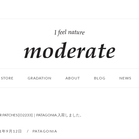
ホ
ー
ム
STORE
GRADATION
ABOUT
BLOG
NEWS
IR PATCHES [O2233]｜PATAGONIA 入荷しました。
21年9月12日
PATAGONIA