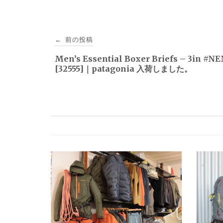
投
前の投稿
←
稿
Men’s Essential Boxer Briefs – 3in #N
[32555]｜patagonia 入荷しました。
ナ
ビ
ゲ
ー
シ
ョ
ン