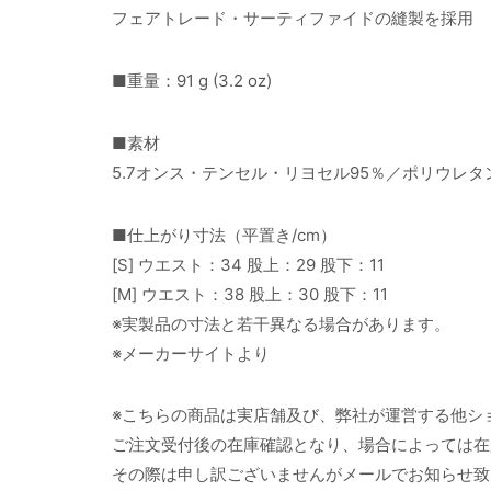
フェアトレード・サーティファイドの縫製を採用
■重量：91 g (3.2 oz)
■素材
5.7オンス・テンセル・リヨセル95％／ポリウレ
■仕上がり寸法（平置き/cm）
[S] ウエスト：34 股上：29 股下：11
[M] ウエスト：38 股上：30 股下：11
※実製品の寸法と若干異なる場合があります。
※メーカーサイトより
※こちらの商品は実店舗及び、弊社が運営する他シ
ご注文受付後の在庫確認となり、場合によっては在
その際は申し訳ございませんがメールでお知らせ致