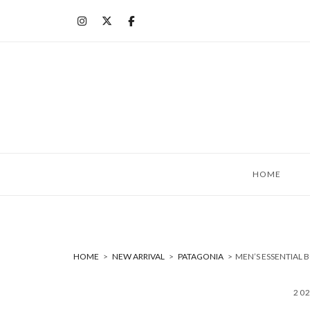
コ
ン
テ
ン
ツ
へ
ス
キ
ッ
HOME
プ
HOME
>
NEW ARRIVAL
>
PATAGONIA
>
MEN’S ESSENTIAL
20