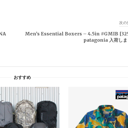
次の
ENA
Men’s Essential Boxers – 4.5in #GMIB [3
patagonia 入荷し
おすすめ