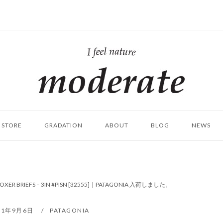
ホ
ー
ム
STORE
GRADATION
ABOUT
BLOG
NEWS
 BOXER BRIEFS – 3IN #PISN [32555]｜PATAGONIA 入荷しました。
21年9月6日
PATAGONIA