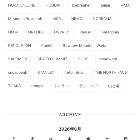
HOKA ONEONE
HOUDINI
Icebreaker
injinji
MMA
Mountain Research
MSR
NEMO
NORRONA
OMM
ORTLIEB
OSPREY
PaaGo
patagonia
PENDLETON
Point6
RawLow Mountain Works
SALOMON
SEA TO SUMMIT
SLIDE
smartwool
snow peak
STANLEY
Teton Bros.
THE NORTH FACE
TOAKS
trangia
トレラン
ランニング
山と道
ARCHIVE
2026年8月
月
火
水
木
金
土
日