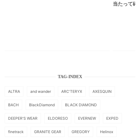
当たって砕け
TAG-INDEX
ALTRA
and wander
ARC'TERYX
AXESQUIN
BACH
BlackDiamond
BLACK DIAMOND
DEEPER'S WEAR
ELDORESO
EVERNEW
EXPED
finetrack
GRANITE GEAR
GREGORY
Helinox