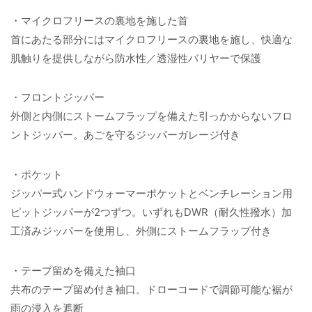
・マイクロフリースの裏地を施した首
首にあたる部分にはマイクロフリースの裏地を施し、快適な
肌触りを提供しながら防水性／透湿性バリヤーで保護
・フロントジッパー
外側と内側にストームフラップを備えた引っかからないフロ
ントジッパー。あごを守るジッパーガレージ付き
・ポケット
ジッパー式ハンドウォーマーポケットとベンチレーション用
ピットジッパーが2つずつ。いずれもDWR（耐久性撥水）加
工済みジッパーを使用し、外側にストームフラップ付き
・テープ留めを備えた袖口
共布のテープ留め付き袖口。ドローコードで調節可能な裾が
雨の浸入を遮断