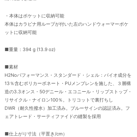
・本体はポケットに収納可能
本体はカラビナ用ループが付いた左のハンドウォーマーポケ
ットに収納可能
■重量：394 g (13.9 oz)
■素材
H2Noパフォーマンス・スタンダード・シェル：バイオ成分を
13％含むポリカーボネート・PUメンブレンを施した、３層構
造の3.3オンス・50デニール・エコニール・リップストップ・
リサイクル・ナイロン100％。トリコットで裏打ちし
DWR（耐久性撥水）加工済み。ブルーサインの認証済み。フ
ェアトレード・サーティファイドの縫製を採用
■仕上がり寸法（平置き/cm）