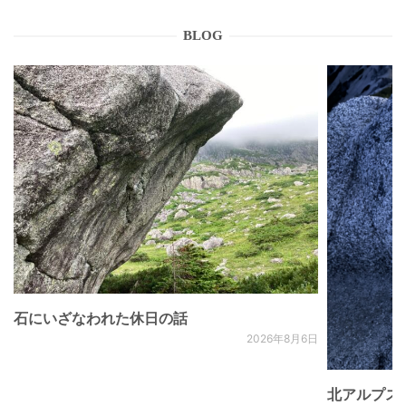
BLOG
石にいざなわれた休日の話
2026年8月6日
北アルプス