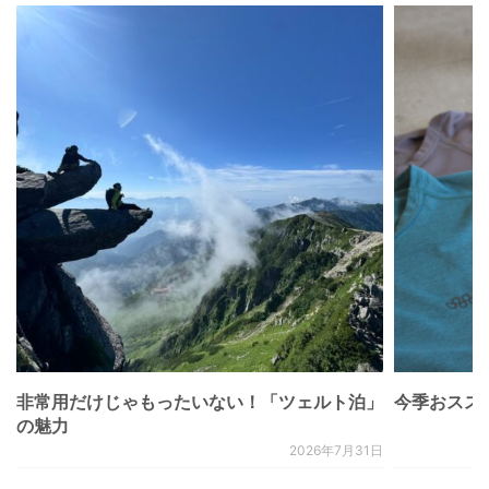
非常用だけじゃもったいない！「ツェルト泊」
今季おススメベ
の魅力
2026年7月31日