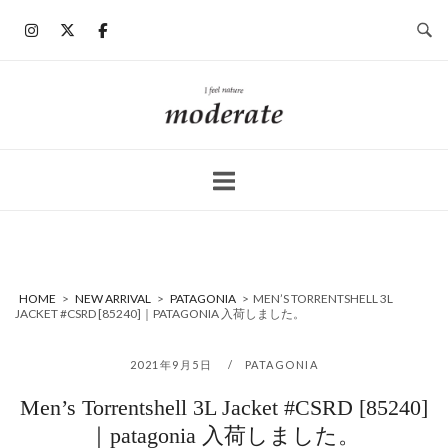
コ
ン
テ
ン
ホ
ツ
ー
へ
ム
ス
キ
ッ
プ
HOME
>
NEW ARRIVAL
>
PATAGONIA
>
MEN’S TORRENTSHELL 3L
JACKET #CSRD [85240]｜PATAGONIA 入荷しました。
2021年9月5日
PATAGONIA
Men’s Torrentshell 3L Jacket #CSRD [85240]
｜patagonia 入荷しました。