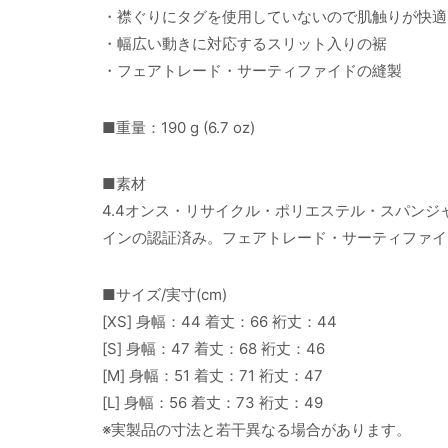
・襟ぐりにタグを使用していないので肌触りが快適
・幅広い動きに対応するスリット入りの裾
・フェアトレード・サーティファイドの縫製
■重量：190 g (6.7 oz)
■素材
4.4オンス・リサイクル・ポリエステル・スパンジ
インの認証済み。フェアトレード・サーティファイ
■サイズ/実寸(cm)
[XS] 身幅：44 着丈：66 裄丈：44
[S] 身幅：47 着丈：68 裄丈：46
[M] 身幅：51 着丈：71 裄丈：47
[L] 身幅：56 着丈：73 裄丈：49
※実製品の寸法と若干異なる場合があります。