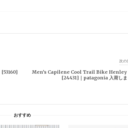
次の
[53160]
Men’s Capilene Cool Trail Bike Henle
[24431]｜patagonia 入荷
おすすめ