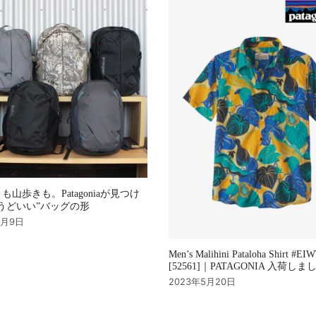
も山歩きも。Patagoniaが見つけ
うどいい”バッグの形
9月9日
Men’s Malihini Pataloha Shirt #EI
[52561]｜PATAGONIA 入荷し
2023年5月20日