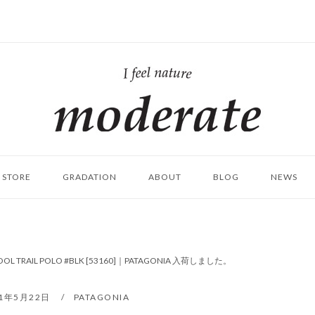
ホ
ー
ム
STORE
GRADATION
ABOUT
BLOG
NEWS
COOL TRAIL POLO #BLK [53160]｜PATAGONIA 入荷しました。
21年5月22日
PATAGONIA