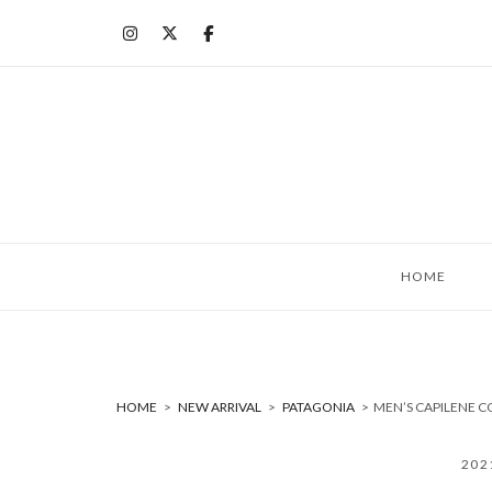
コ
ン
テ
ン
ツ
へ
ス
キ
ッ
HOME
プ
HOME
>
NEW ARRIVAL
>
PATAGONIA
>
MEN’S CAPILENE 
20