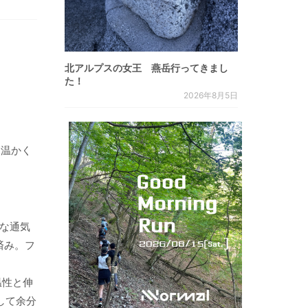
北アルプスの女王 燕岳行ってきまし
た！
2026年8月5日
た温かく
別な通気
済み。フ
温性と伸
して余分