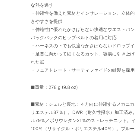
な熱を逃す
・伸縮性を備えた素材とインサレーション、立体的
きやすさを提供
・伸縮性に優れたかさばらない快適なウエストバン
バックパックのヒップベルトの着用に対応
・ハーネスの下でも快適なかさばらないドロップイ
・足首に向かって細くなるカット。容易に引き上げ
れた裾
・フェアトレード・サーティファイドの縫製を採用
■重量：278 g (9.8 oz)
■素材：シェルと裏地：４方向に伸縮するメカニカル
リエステル87％）。DWR（耐久性撥水）加工済
ル79％／ポリウレタン21％のストレッチニット。
100％（リサイクル・ポリエステル40％）。ブ