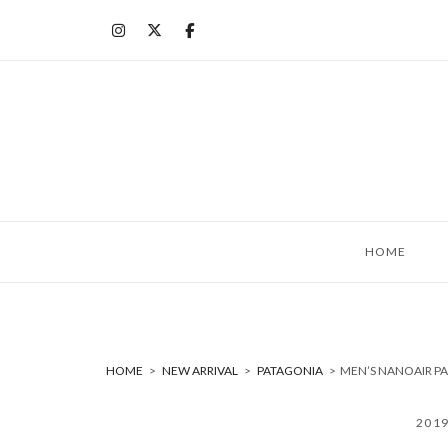
コ
ン
テ
ン
ツ
へ
ス
キ
ッ
HOME
プ
HOME
>
NEW ARRIVAL
>
PATAGONIA
>
MEN’S NANOAIR 
201