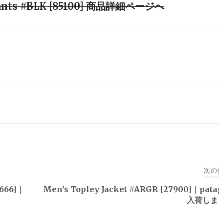
Pants #BLK [85100] 商品詳細ページへ
次の
6666]｜
Men’s Topley Jacket #ARGR [27900]｜pata
入荷しま