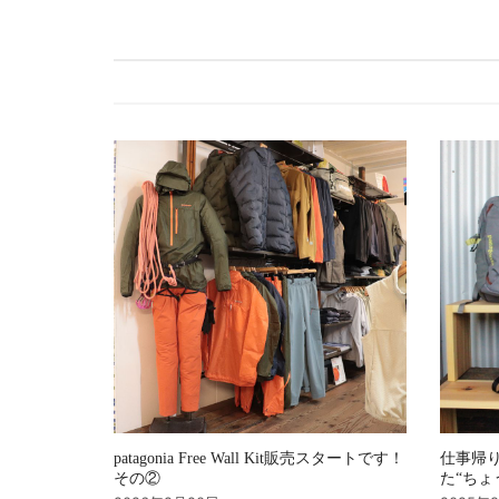
ビ
ゲ
ー
シ
ョ
ン
patagonia Free Wall Kit販売スタートです！
仕事帰り
その②
た“ちょ