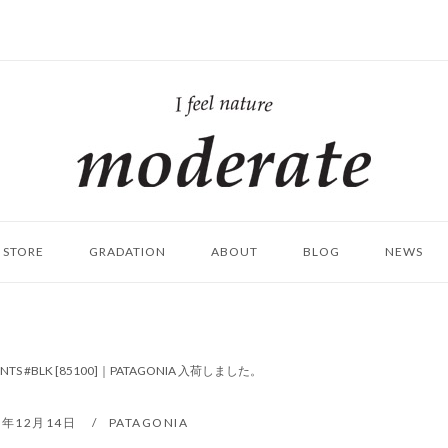
ホ
ー
ム
STORE
GRADATION
ABOUT
BLOG
NEWS
PANTS #BLK [85100]｜PATAGONIA 入荷しました。
9年12月14日
PATAGONIA