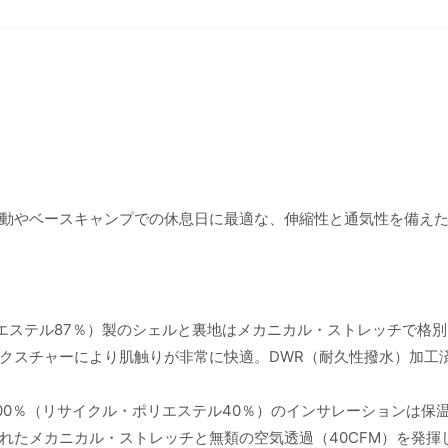
動やベースキャンプでの休息日に最適な、伸縮性と通気性を備え
リエステル87％）製のシェルと裏地はメカニカル・ストレッチで格
クスチャーにより肌触りが非常に快適。DWR（耐久性撥水）加工
00％（リサイクル・ポリエステル40％）のインサレーションは保
れたメカニカル・ストレッチと無類の空気透過（40CFM）を発揮