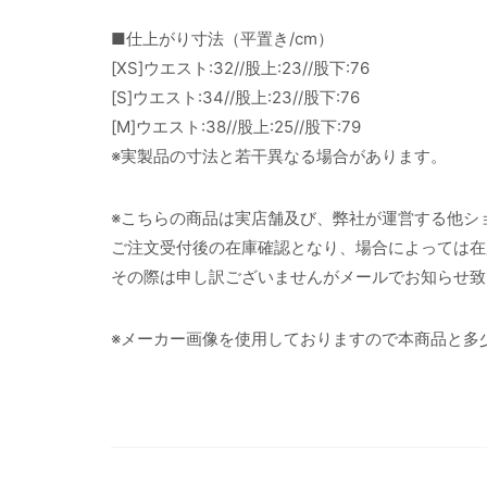
■仕上がり寸法（平置き/cm）
[XS]ウエスト:32//股上:23//股下:76
[S]ウエスト:34//股上:23//股下:76
[M]ウエスト:38//股上:25//股下:79
※実製品の寸法と若干異なる場合があります。
※こちらの商品は実店舗及び、弊社が運営する他シ
ご注文受付後の在庫確認となり、場合によっては在
その際は申し訳ございませんがメールでお知らせ致
※メーカー画像を使用しておりますので本商品と多