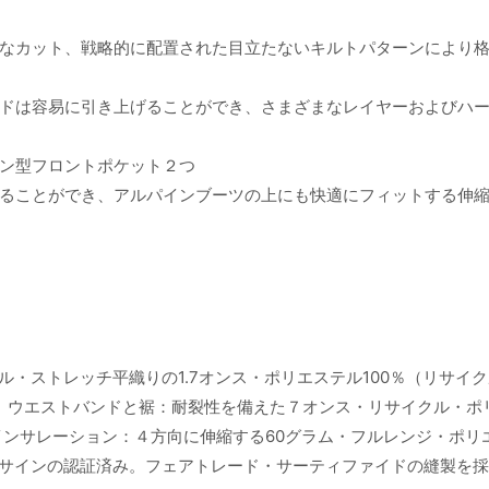
なカット、戦略的に配置された目立たないキルトパターンにより
ドは容易に引き上げることができ、さまざまなレイヤーおよびハ
ン型フロントポケット２つ
ることができ、アルパインブーツの上にも快適にフィットする伸
・ストレッチ平織りの1.7オンス・ポリエステル100％（リサイ
み。ウエストバンドと裾：耐裂性を備えた７オンス・リサイクル・ポ
インサレーション：４方向に伸縮する60グラム・フルレンジ・ポリ
ルーサインの認証済み。フェアトレード・サーティファイドの縫製を