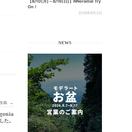
【8/10(月)～8/16(日)】NNoramal Try
On！
2026年8月3日
NEWS
投稿
→
gonia
した。