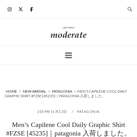
コ
ン
テ
ン
ホ
ツ
ー
へ
ム
ス
キ
ッ
プ
HOME
>
NEW ARRIVAL
>
PATAGONIA
>
MEN’S CAPILENE COOL DAILY
GRAPHIC SHIRT #FZSE [45235]｜PATAGONIA 入荷しました。
2019年11月12日
PATAGONIA
Men’s Capilene Cool Daily Graphic Shirt
#FZSE [45235]｜patagonia 入荷しました。