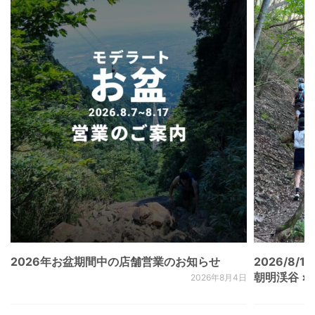
2026年お盆期間中の店舗営業のお知らせ
2026/8/15
朝明渓谷 × N
2026年8月4日