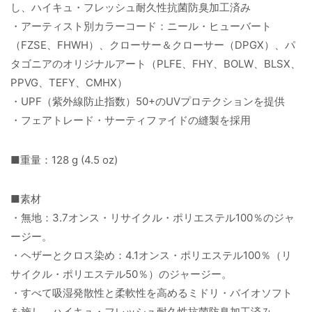
し、ハイキュ・フレッシュ耐久性抗菌防臭加工済み
・アーティスト別カラーコード：ニール・ヒューバート
（FZSE、FHWH）、クローサー＆クローサー（DPGX）、パ
タゴニアのオリジナルアート（PLFE、FHY、BOLW、BLSX、
PPVG、TEFY、CMHX）
・UPF（紫外線防止指数）50+のUVプロテクションを提供
・フェアトレード・サーティファイドの縫製を採用
■重量：128 g (4.5 oz)
■素材
・無地：3.7オンス・リサイクル・ポリエステル100％のジャ
ージー。
・ヘザーとクロス染め：4.1オンス・ポリエステル100％（リ
サイクル・ポリエステル50％）のジャージー。
・すべて吸湿発散性と柔軟性を高めるミドリ・バイオソフト
を施し、ハイキュ・フレッシュ耐久性抗菌防臭加工済み。