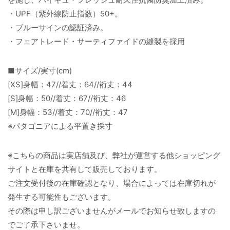
・UPF（紫外線防止指数）50+。
・ブルーサインの認証済み。
・フェアトレード・サーティファイドの縫製を採用
■サイズ/実寸(cm)
[XS]身幅：47//着丈：64//裄丈：44
[S]身幅：50//着丈：67//裄丈：46
[M]身幅：53//着丈：70//裄丈：47
※パタゴニアによる平置き採寸
※こちらの商品は実店舗及び、弊社が運営する他ショッピング
サイトと在庫を共有して販売しております。
ご注文受付後の在庫確認となり、場合によっては在庫切れが
発生する可能性もございます。
その際は申し訳ございませんがメールでお知らせ致しますの
でご了承下さいませ。