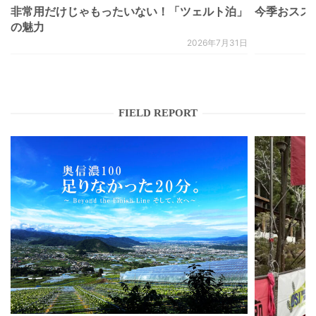
非常用だけじゃもったいない！「ツェルト泊」
今季おススメベ
の魅力
2026年7月31日
FIELD REPORT