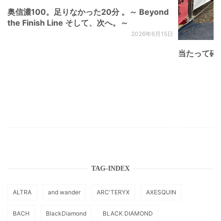
奥信濃100。足りなかった20分 。～ Beyond
the Finish Line そして、次へ。～
2026年6月15日
当たって砕け
TAG-INDEX
ALTRA
and wander
ARC'TERYX
AXESQUIN
BACH
BlackDiamond
BLACK DIAMOND