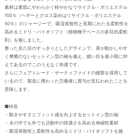
素材は素肌にやわらかく軽やかなリサイクル・ポリエステル
100％（ヘザーとクロス染めはリサイクル・ポリエステル
50％）のジャージーで、吸湿発散性と長期にわたる柔軟性を
高めるミドリ・バイオソフト（植物種子ベースの多目的柔軟
剤）を施しました。
整った見た目のすっきりとしたデザインで、肩が動かしやす
く摩擦のないセットイン型の袖を備え、縫い目を最小限に抑
えてあるのでこのうえなく快適です。
さらにフェアトレード・サーティファイドの縫製を採用して
いるので、製造に携わった労働者に賞与が支払われたことを
意味します。
■特長
・動きやすさとフィット感を向上するセットイン型の袖
・水の中でも外でも活動中の快適さを高める伸縮性素材
・吸湿発散性と柔軟性を高めるミドリ・バイオソフトを施