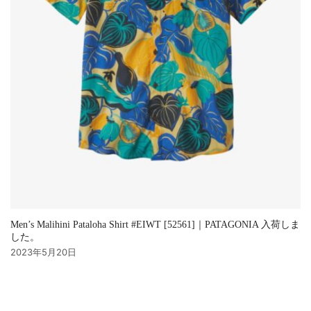
Men’s Malihini Pataloha Shirt #EIWT [52561]｜PATAGONIA 入荷しま
した。
2023年5月20日