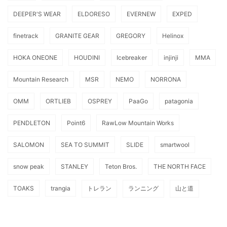
DEEPER'S WEAR
ELDORESO
EVERNEW
EXPED
finetrack
GRANITE GEAR
GREGORY
Helinox
HOKA ONEONE
HOUDINI
Icebreaker
injinji
MMA
Mountain Research
MSR
NEMO
NORRONA
OMM
ORTLIEB
OSPREY
PaaGo
patagonia
PENDLETON
Point6
RawLow Mountain Works
SALOMON
SEA TO SUMMIT
SLIDE
smartwool
snow peak
STANLEY
Teton Bros.
THE NORTH FACE
TOAKS
trangia
トレラン
ランニング
山と道