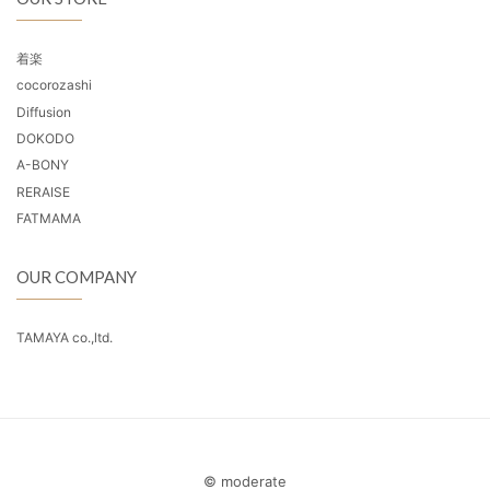
着楽
cocorozashi
Diffusion
DOKODO
A-BONY
RERAISE
FATMAMA
OUR COMPANY
TAMAYA co.,ltd.
© moderate