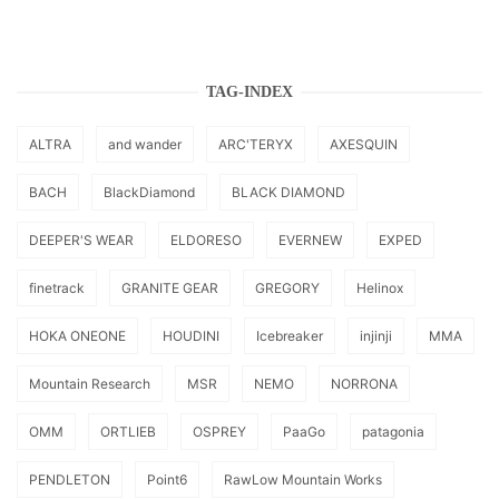
TAG-INDEX
ALTRA
and wander
ARC'TERYX
AXESQUIN
BACH
BlackDiamond
BLACK DIAMOND
DEEPER'S WEAR
ELDORESO
EVERNEW
EXPED
finetrack
GRANITE GEAR
GREGORY
Helinox
HOKA ONEONE
HOUDINI
Icebreaker
injinji
MMA
Mountain Research
MSR
NEMO
NORRONA
OMM
ORTLIEB
OSPREY
PaaGo
patagonia
PENDLETON
Point6
RawLow Mountain Works