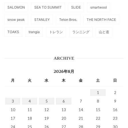
SALOMON
SEA TO SUMMIT
SLIDE
smartwool
snow peak
STANLEY
Teton Bros.
THE NORTH FACE
TOAKS
trangia
トレラン
ランニング
山と道
ARCHIVE
2026年8月
月
火
水
木
金
土
日
1
2
3
4
5
6
7
8
9
10
11
12
13
14
15
16
17
18
19
20
21
22
23
24
25
26
27
28
29
30