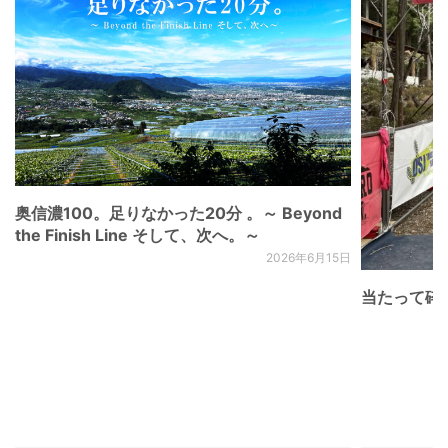
奥信濃100。足りなかった20分 。～ Beyond
the Finish Line そして、次へ。～
2026年6月15日
当たって砕け