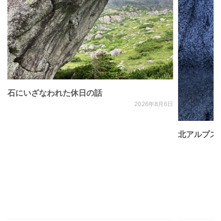
石にいざなわれた休日の話
2026年8月6日
北アルプス