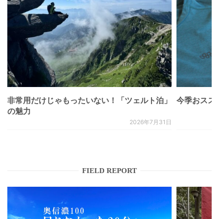
非常用だけじゃもったいない！「ツェルト泊」
今季おススメベ
の魅力
2026年7月31日
FIELD REPORT