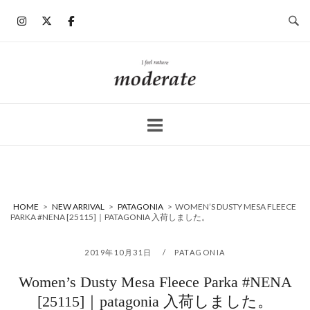
コ
ン
テ
ン
ホ
ツ
ー
へ
ム
ス
キ
ッ
プ
HOME
>
NEW ARRIVAL
>
PATAGONIA
>
WOMEN’S DUSTY MESA FLEECE
PARKA #NENA [25115]｜PATAGONIA 入荷しました。
2019年10月31日
PATAGONIA
Women’s Dusty Mesa Fleece Parka #NENA
[25115]｜patagonia 入荷しました。