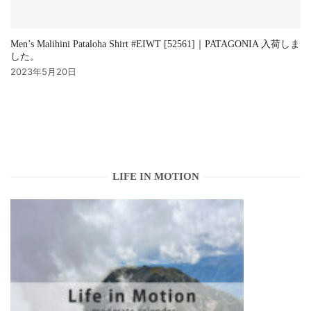
Men’s Malihini Pataloha Shirt #EIWT [52561]｜PATAGONIA 入荷しま
した。
2023年5月20日
LIFE IN MOTION