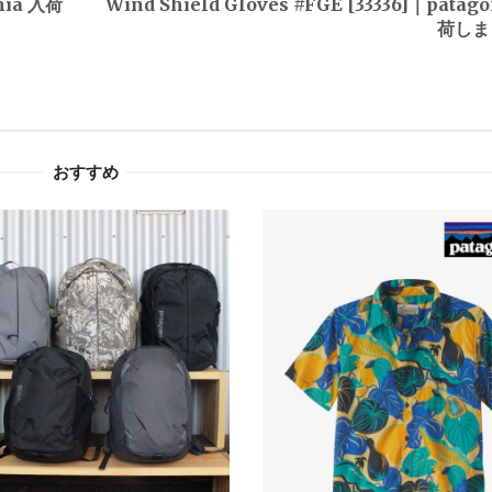
onia 入荷
Wind Shield Gloves #FGE [33336]｜patago
荷しま
おすすめ