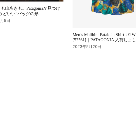
も山歩きも。Patagoniaが見つけ
うどいい”バッグの形
9月9日
Men’s Malihini Pataloha Shirt #EI
[52561]｜PATAGONIA 入荷し
2023年5月20日