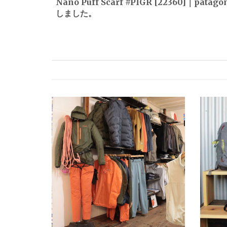
Nano Puff Scarf #PIGR [22360]｜patag
しました。
ナ
ビ
ゲ
ー
シ
ョ
ン