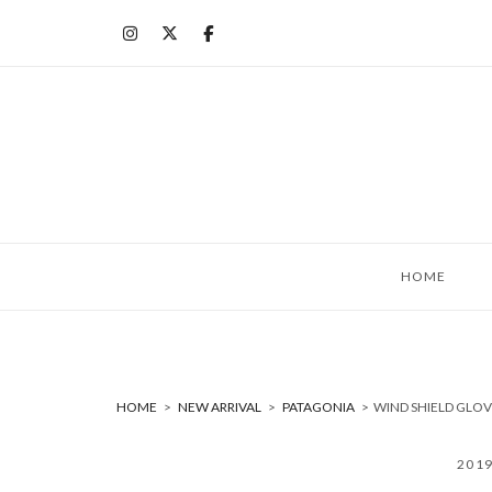
コ
ン
テ
ン
ツ
へ
ス
キ
ッ
HOME
プ
HOME
>
NEW ARRIVAL
>
PATAGONIA
>
WIND SHIELD GL
201