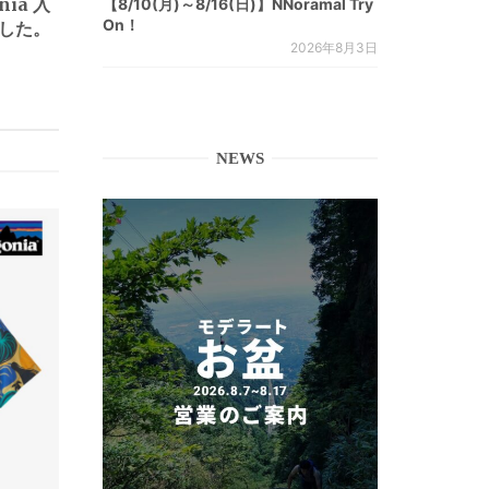
nia 入
【8/10(月)～8/16(日)】NNoramal Try
On！
した。
2026年8月3日
NEWS