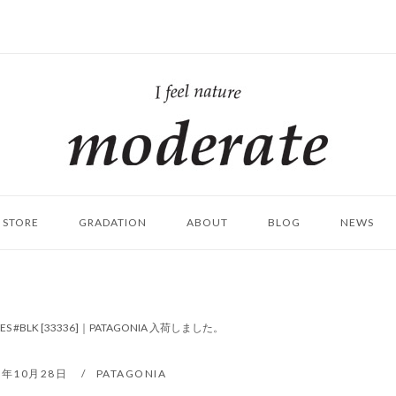
ホ
ー
ム
STORE
GRADATION
ABOUT
BLOG
NEWS
OVES #BLK [33336]｜PATAGONIA 入荷しました。
9年10月28日
PATAGONIA