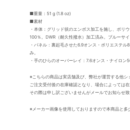
■重量：51 g (1.8 oz)
■素材
・本体：グリッド状のエンボス加工を施し、ポリウ
100％。DWR（耐久性撥水）加工済み。ブルーサ
・パネル：裏起毛させた6.9オンス・ポリエステル
み。
・手のひらのオーバーレイ：7.6オンス・ナイロン
※こちらの商品は実店舗及び、弊社が運営する他シ
ご注文受付後の在庫確認となり、場合によっては在
その際は申し訳ございませんがメールでお知らせ致
※メーカー画像を使用しておりますので本商品と多