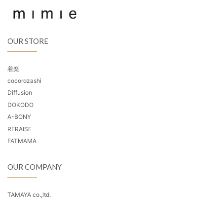
OUR STORE
着楽
cocorozashi
Diffusion
DOKODO
A-BONY
RERAISE
FATMAMA
OUR COMPANY
TAMAYA co.,ltd.