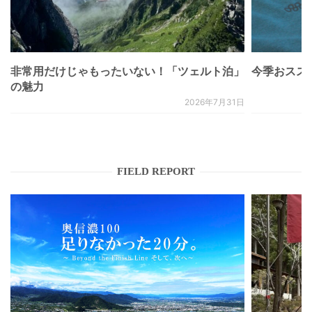
非常用だけじゃもったいない！「ツェルト泊」
今季おススメベ
の魅力
2026年7月31日
FIELD REPORT