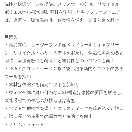
温性と快適ゾーンを提供。メリノウール51％／リサイクル・
ポリエステル49％混紡素材を使用したキャプリーン・エア
は、通気性、吸湿発散性、速乾性を備え、防臭効果を維持
■特長
・高品質のニュージーランド産メリノウールとキャプリー
ン・リサイクル・ポリエステルを混紡し、保温性を高めると
同時に吸湿発散性と耐久性と速乾性とのバランスも向上
・18.5ミクロン・ゲージの糸に紡いだ革新的なロフトのある
ウールを採用
・素材は伸縮性を備えソフトな肌触り
・ウェア全体に縫い目のない3D構造は摩擦の要因を解消し、
製造過程での生地の無駄もほぼ皆無
・ソフトで伸縮性を備えたエラスティックを編み込んだ袖口
と裾は長期の使用での弾力性と快適さを向上
・スリム・フィット