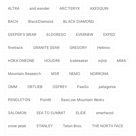
ALTRA
and wander
ARC'TERYX
AXESQUIN
BACH
BlackDiamond
BLACK DIAMOND
DEEPER'S WEAR
ELDORESO
EVERNEW
EXPED
finetrack
GRANITE GEAR
GREGORY
Helinox
HOKA ONEONE
HOUDINI
Icebreaker
injinji
MMA
Mountain Research
MSR
NEMO
NORRONA
OMM
ORTLIEB
OSPREY
PaaGo
patagonia
PENDLETON
Point6
RawLow Mountain Works
SALOMON
SEA TO SUMMIT
SLIDE
smartwool
snow peak
STANLEY
Teton Bros.
THE NORTH FACE