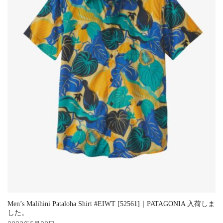
Men’s Malihini Pataloha Shirt #EIWT [52561]｜PATAGONIA 入荷しま
した。