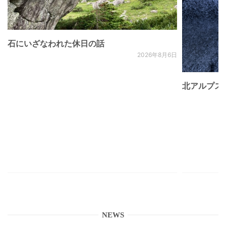
石にいざなわれた休日の話
2026年8月6日
北アルプス
NEWS