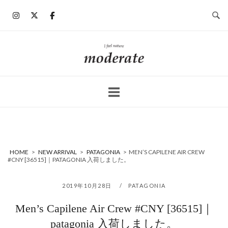
コ
ン
テ
ン
ホ
ツ
ー
へ
ム
ス
キ
ッ
プ
HOME
>
NEW ARRIVAL
>
PATAGONIA
>
MEN’S CAPILENE AIR CREW
#CNY [36515]｜PATAGONIA 入荷しました。
2019年10月28日
PATAGONIA
Men’s Capilene Air Crew #CNY [36515]｜
patagonia 入荷しました。