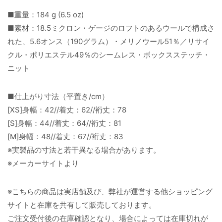
■重量：184 g (6.5 oz)
■素材：18.5ミクロン・ゲージのロフトのあるウールで構成さ
れた、5.6オンス（190グラム）・メリノウール51％／リサイ
クル・ポリエステル49％のシームレス・ボックスステッチ・
ニット
■仕上がり寸法（平置き/cm）
[XS]身幅：42//着丈：62//裄丈：78
[S]身幅：44//着丈：64//裄丈：81
[M]身幅：48//着丈：67//裄丈：83
※実製品の寸法と若干異なる場合があります。
※メーカーサイトより
※こちらの商品は実店舗及び、弊社が運営する他ショッピング
サイトと在庫を共有して販売しております。
ご注文受付後の在庫確認となり、場合によっては在庫切れが