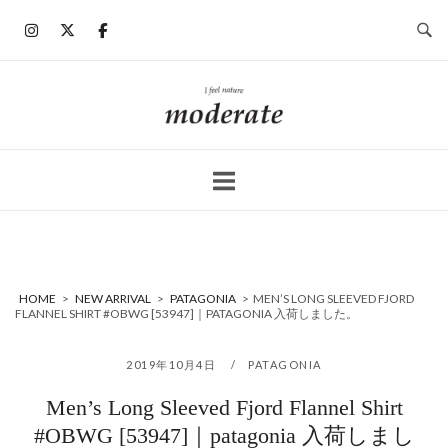
コ
ン
テ
ン
ホ
ツ
ー
へ
ム
ス
キ
ッ
プ
HOME
>
NEW ARRIVAL
>
PATAGONIA
>
MEN’S LONG SLEEVED FJORD
FLANNEL SHIRT #OBWG [53947]｜PATAGONIA 入荷しました。
2019年10月4日
PATAGONIA
Men’s Long Sleeved Fjord Flannel Shirt
#OBWG [53947]｜patagonia 入荷しまし