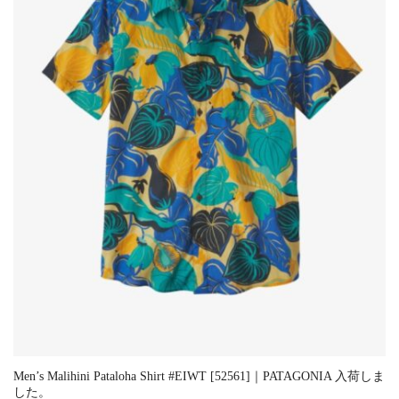
Men’s Malihini Pataloha Shirt #EIWT [52561]｜PATAGONIA 入荷しま
した。