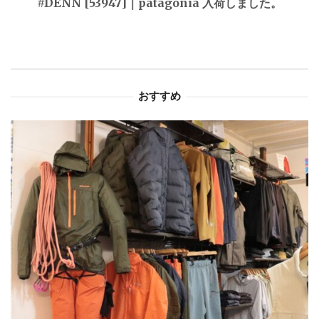
#DENN [53947]｜patagonia 入荷しました。
ー
シ
ョ
おすすめ
ン