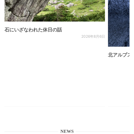
石にいざなわれた休日の話
2026年8月6日
北アルプス
NEWS