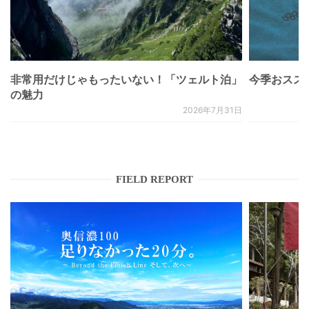
非常用だけじゃもったいない！「ツェルト泊」
今季おススメベ
の魅力
2026年7月31日
FIELD REPORT