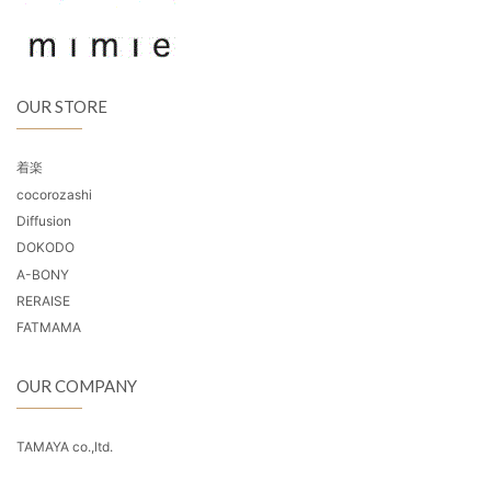
OUR STORE
着楽
cocorozashi
Diffusion
DOKODO
A-BONY
RERAISE
FATMAMA
OUR COMPANY
TAMAYA co.,ltd.