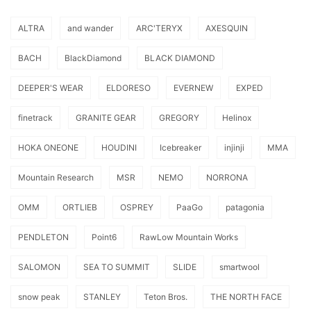
ALTRA
and wander
ARC'TERYX
AXESQUIN
BACH
BlackDiamond
BLACK DIAMOND
DEEPER'S WEAR
ELDORESO
EVERNEW
EXPED
finetrack
GRANITE GEAR
GREGORY
Helinox
HOKA ONEONE
HOUDINI
Icebreaker
injinji
MMA
Mountain Research
MSR
NEMO
NORRONA
OMM
ORTLIEB
OSPREY
PaaGo
patagonia
PENDLETON
Point6
RawLow Mountain Works
SALOMON
SEA TO SUMMIT
SLIDE
smartwool
snow peak
STANLEY
Teton Bros.
THE NORTH FACE