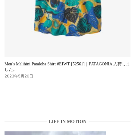
Men’s Malihini Pataloha Shirt #EIWT [52561]｜PATAGONIA 入荷しま
した。
2023年5月20日
LIFE IN MOTION