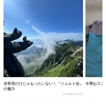
非常用だけじゃもったいない！「ツェルト泊」
今季おススメベ
の魅力
2026年7月31日