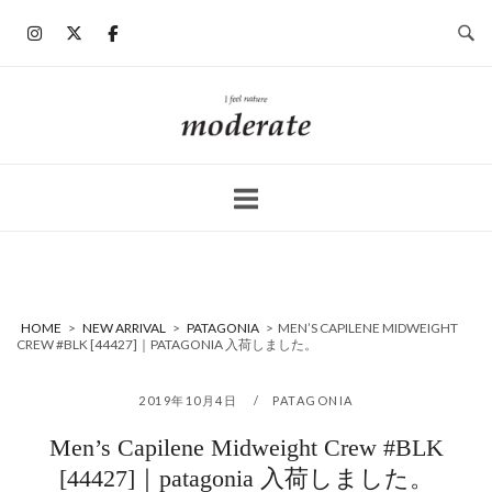
コ
ン
テ
ン
ホ
ツ
ー
へ
ム
ス
キ
ッ
プ
HOME
>
NEW ARRIVAL
>
PATAGONIA
>
MEN’S CAPILENE MIDWEIGHT
CREW #BLK [44427]｜PATAGONIA 入荷しました。
2019年10月4日
PATAGONIA
Men’s Capilene Midweight Crew #BLK
[44427]｜patagonia 入荷しました。