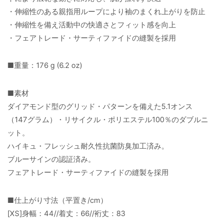
・伸縮性のある親指用ループにより袖のまくれ上がりを防止
・伸縮性を備え活動中の快適さとフィット感を向上
・フェアトレード・サーティファイドの縫製を採用
■重量：176 g (6.2 oz)
■素材
ダイアモンド型のグリッド・パターンを備えた5.1オンス
（147グラム）・リサイクル・ポリエステル100％のダブルニ
ット。
ハイキュ・フレッシュ耐久性抗菌防臭加工済み。
ブルーサインの認証済み。
フェアトレード・サーティファイドの縫製を採用
■仕上がり寸法（平置き/cm）
[XS]身幅：44//着丈：66//裄丈：83