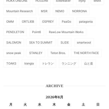
HOKA ONEONE
HOUDINI
Icebreaker
injinji
MMA
Mountain Research
MSR
NEMO
NORRONA
OMM
ORTLIEB
OSPREY
PaaGo
patagonia
PENDLETON
Point6
RawLow Mountain Works
SALOMON
SEA TO SUMMIT
SLIDE
smartwool
snow peak
STANLEY
Teton Bros.
THE NORTH FACE
TOAKS
trangia
トレラン
ランニング
山と道
ARCHIVE
2026年8月
月
火
水
木
金
土
日