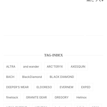
TAG-INDEX
ALTRA
and wander
ARC'TERYX
AXESQUIN
BACH
BlackDiamond
BLACK DIAMOND
DEEPER'S WEAR
ELDORESO
EVERNEW
EXPED
finetrack
GRANITE GEAR
GREGORY
Helinox