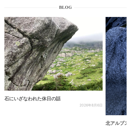
BLOG
石にいざなわれた休日の話
2026年8月6日
北アルプス