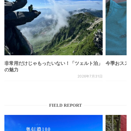
非常用だけじゃもったいない！「ツェルト泊」
今季おススメベ
の魅力
2026年7月31日
FIELD REPORT