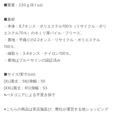
■重量：230 g (8.1 oz)
■素材
・本体：8.7オンス・ポリエステル100％（リサイクル・ポリ
エステル70％）の６ミリ厚パイル・フリース。
・裏地：平織りの2.2オンス・リサイクル・ポリエステル
100％。
・縁取り：3.4オンス・ナイロン100％。
・裏地はブルーサインの認証済み
■サイズ/実寸(cm)
[XL]着丈：58//身幅：50
[XXL]着丈：61//身幅：53
※パタゴニアによる平置き採寸
※こちらの商品は実店舗及び、弊社が運営する他ショッピング