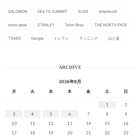
SALOMON
SEA TO SUMMIT
SLIDE
smartwool
snow peak
STANLEY
Teton Bros.
THE NORTH FACE
TOAKS
trangia
トレラン
ランニング
山と道
ARCHIVE
2026年8月
月
火
水
木
金
土
日
1
2
3
4
5
6
7
8
9
10
11
12
13
14
15
16
17
18
19
20
21
22
23