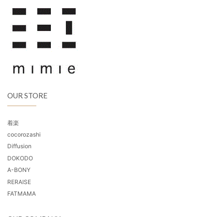
OUR STORE
着楽
cocorozashi
Diffusion
DOKODO
A-BONY
RERAISE
FATMAMA