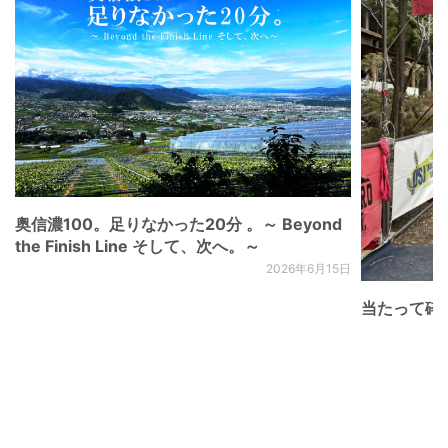
奥信濃100。足りなかった20分 。～ Beyond
the Finish Line そして、次へ。～
2026年6月15日
当たって砕け