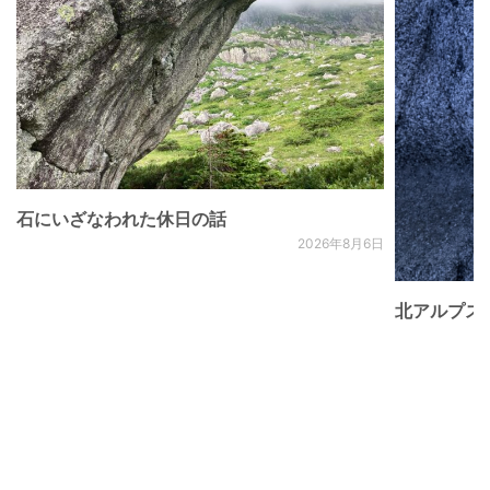
石にいざなわれた休日の話
2026年8月6日
北アルプス