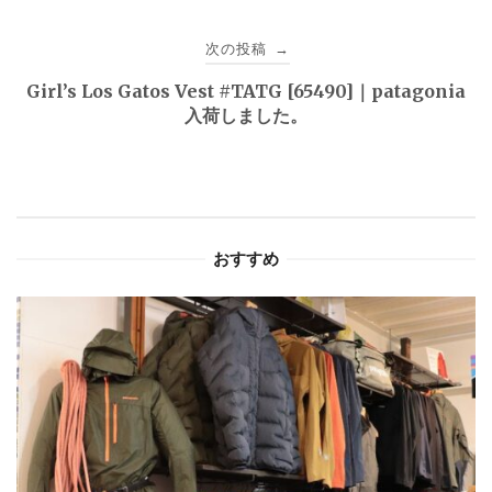
ビ
次の投稿
→
ゲ
Girl’s Los Gatos Vest #TATG [65490]｜patagonia
入荷しました。
ー
シ
ョ
おすすめ
ン