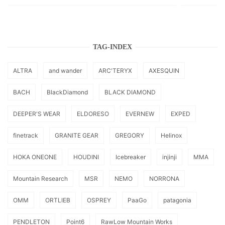
TAG-INDEX
ALTRA
and wander
ARC'TERYX
AXESQUIN
BACH
BlackDiamond
BLACK DIAMOND
DEEPER'S WEAR
ELDORESO
EVERNEW
EXPED
finetrack
GRANITE GEAR
GREGORY
Helinox
HOKA ONEONE
HOUDINI
Icebreaker
injinji
MMA
Mountain Research
MSR
NEMO
NORRONA
OMM
ORTLIEB
OSPREY
PaaGo
patagonia
PENDLETON
Point6
RawLow Mountain Works