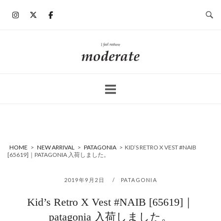
コ
ン
テ
ン
ホ
ツ
ー
へ
ム
ス
キ
ッ
プ
HOME
>
NEW ARRIVAL
>
PATAGONIA
>
KID’S RETRO X VEST #NAIB
[65619]｜PATAGONIA 入荷しました。
2019年9月2日
PATAGONIA
Kid’s Retro X Vest #NAIB [65619]｜
patagonia 入荷しました。