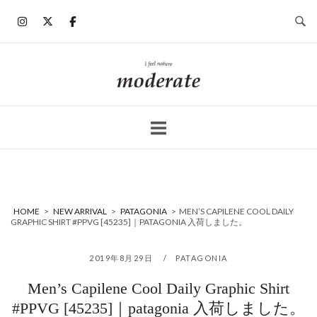
コ
ン
テ
ン
ホ
ツ
ー
へ
ム
ス
キ
ッ
プ
HOME
>
NEW ARRIVAL
>
PATAGONIA
>
MEN’S CAPILENE COOL DAILY
GRAPHIC SHIRT #PPVG [45235]｜PATAGONIA 入荷しました。
2019年8月29日
PATAGONIA
Men’s Capilene Cool Daily Graphic Shirt
#PPVG [45235]｜patagonia 入荷しました。