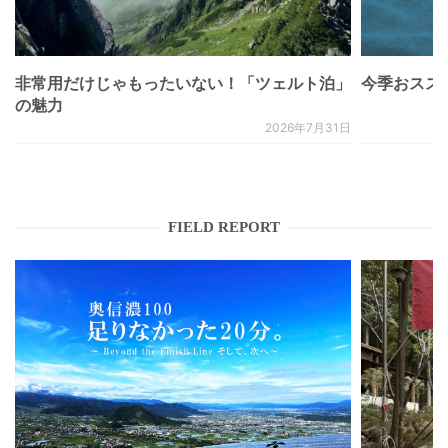
非常用だけじゃもったいない！「ツェルト泊」
今季おススメベ
の魅力
2026年7月31日
FIELD REPORT