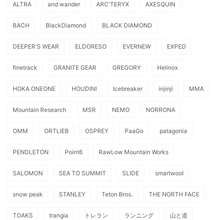
ALTRA
and wander
ARC'TERYX
AXESQUIN
BACH
BlackDiamond
BLACK DIAMOND
DEEPER'S WEAR
ELDORESO
EVERNEW
EXPED
finetrack
GRANITE GEAR
GREGORY
Helinox
HOKA ONEONE
HOUDINI
Icebreaker
injinji
MMA
Mountain Research
MSR
NEMO
NORRONA
OMM
ORTLIEB
OSPREY
PaaGo
patagonia
PENDLETON
Point6
RawLow Mountain Works
SALOMON
SEA TO SUMMIT
SLIDE
smartwool
snow peak
STANLEY
Teton Bros.
THE NORTH FACE
TOAKS
trangia
トレラン
ランニング
山と道