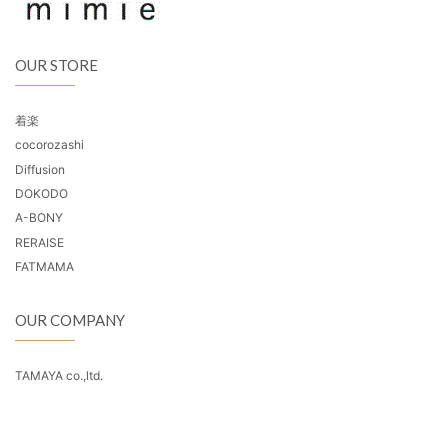
OUR STORE
着楽
cocorozashi
Diffusion
DOKODO
A-BONY
RERAISE
FATMAMA
OUR COMPANY
TAMAYA co.,ltd.