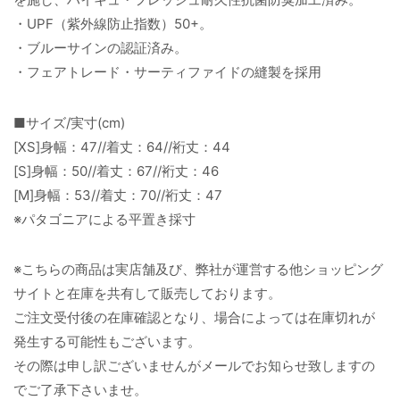
・UPF（紫外線防止指数）50+。
・ブルーサインの認証済み。
・フェアトレード・サーティファイドの縫製を採用
■サイズ/実寸(cm)
[XS]身幅：47//着丈：64//裄丈：44
[S]身幅：50//着丈：67//裄丈：46
[M]身幅：53//着丈：70//裄丈：47
※パタゴニアによる平置き採寸
※こちらの商品は実店舗及び、弊社が運営する他ショッピング
サイトと在庫を共有して販売しております。
ご注文受付後の在庫確認となり、場合によっては在庫切れが
発生する可能性もございます。
その際は申し訳ございませんがメールでお知らせ致しますの
でご了承下さいませ。