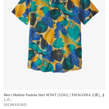
Men’s Malihini Pataloha Shirt #EIWT [52561]｜PATAGONIA 入荷しま
した。
2023年5月20日