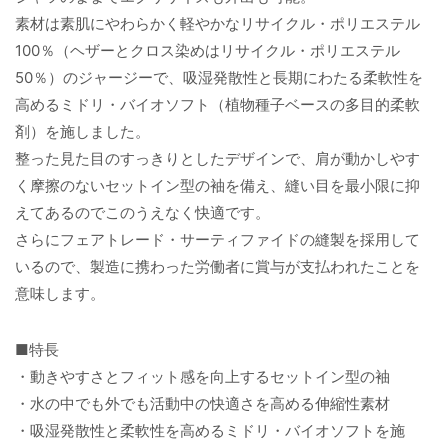
素材は素肌にやわらかく軽やかなリサイクル・ポリエステル
100％（ヘザーとクロス染めはリサイクル・ポリエステル
50％）のジャージーで、吸湿発散性と長期にわたる柔軟性を
高めるミドリ・バイオソフト（植物種子ベースの多目的柔軟
剤）を施しました。
整った見た目のすっきりとしたデザインで、肩が動かしやす
く摩擦のないセットイン型の袖を備え、縫い目を最小限に抑
えてあるのでこのうえなく快適です。
さらにフェアトレード・サーティファイドの縫製を採用して
いるので、製造に携わった労働者に賞与が支払われたことを
意味します。
■特長
・動きやすさとフィット感を向上するセットイン型の袖
・水の中でも外でも活動中の快適さを高める伸縮性素材
・吸湿発散性と柔軟性を高めるミドリ・バイオソフトを施