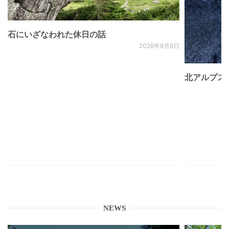
石にいざなわれた休日の話
2026年8月6日
北アルプス
NEWS