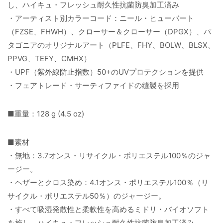
し、ハイキュ・フレッシュ耐久性抗菌防臭加工済み
・アーティスト別カラーコード：ニール・ヒューバート
（FZSE、FHWH）、クローサー＆クローサー（DPGX）、パ
タゴニアのオリジナルアート（PLFE、FHY、BOLW、BLSX、
PPVG、TEFY、CMHX）
・UPF（紫外線防止指数）50+のUVプロテクションを提供
・フェアトレード・サーティファイドの縫製を採用
■重量：128 g (4.5 oz)
■素材
・無地：3.7オンス・リサイクル・ポリエステル100％のジャ
ージー。
・ヘザーとクロス染め：4.1オンス・ポリエステル100％（リ
サイクル・ポリエステル50％）のジャージー。
・すべて吸湿発散性と柔軟性を高めるミドリ・バイオソフト
を施し、ハイキュ・フレッシュ耐久性抗菌防臭加工済み。