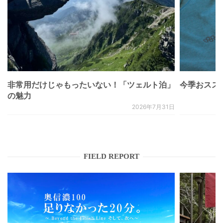
非常用だけじゃもったいない！「ツェルト泊」
今季おススメベ
の魅力
2026年7月31日
FIELD REPORT