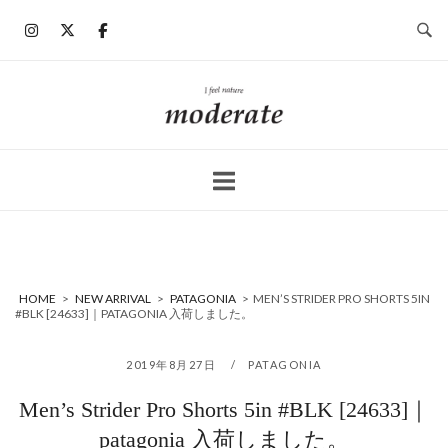
コ
ン
テ
ン
ホ
ツ
ー
へ
ム
ス
キ
ッ
プ
HOME
>
NEW ARRIVAL
>
PATAGONIA
>
MEN’S STRIDER PRO SHORTS 5IN
#BLK [24633]｜PATAGONIA 入荷しました。
2019年8月27日
PATAGONIA
Men’s Strider Pro Shorts 5in #BLK [24633]｜
patagonia 入荷しました。