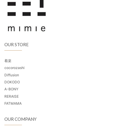
OUR STORE
着楽
cocorozashi
Diffusion
DOKODO
A-BONY
RERAISE
FATMAMA
OUR COMPANY