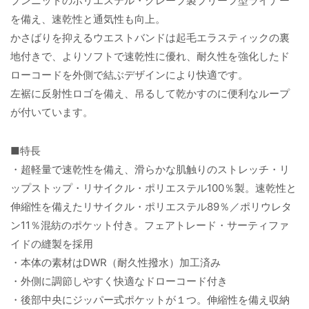
プンニットのポリエステル・クレープ製ブリーフ型ライナー
を備え、速乾性と通気性も向上。
かさばりを抑えるウエストバンドは起毛エラスティックの裏
地付きで、よりソフトで速乾性に優れ、耐久性を強化したド
ローコードを外側で結ぶデザインにより快適です。
左裾に反射性ロゴを備え、吊るして乾かすのに便利なループ
が付いています。
■特長
・超軽量で速乾性を備え、滑らかな肌触りのストレッチ・リ
ップストップ・リサイクル・ポリエステル100％製。速乾性と
伸縮性を備えたリサイクル・ポリエステル89％／ポリウレタ
ン11％混紡のポケット付き。フェアトレード・サーティファ
イドの縫製を採用
・本体の素材はDWR（耐久性撥水）加工済み
・外側に調節しやすく快適なドローコード付き
・後部中央にジッパー式ポケットが１つ。伸縮性を備え収納