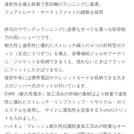
速乾性を備え軽量で長距離のランニングに最適。
フェアトレード・サーティファイドの縫製を採用
終日のマウンテンランニングに必要なすべてを運べる収容能
力の高いショーツです。
耐久性と速乾性に優れたストレッチ織りの４つの封筒型ポケ
ット（左右に２つずつ）を備え、栄養補給ジェルやフーディ
ニ・ジャケットを収納できるうえ、使わないときはフラット
にフィットしかさばりません。
後部中央には携帯電話やクレジットカードを収納できる大き
さのジッパー式ポケットが付いています。
DWR（耐久性撥水）加工済みの外側の素材はより軽量で速乾
性に優れたストレッチ・リップストップ・リサイクル・ポリ
エステルを使用し、サイドに通気性を促進する５cmのスリッ
トを入れました。
ハイキュ・フレッシュ耐久性抗菌防臭加工済みの軽量なオー