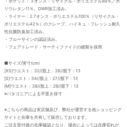
・ポケット：３オンス・リサイクル・ポリエステル89％／ポ
リウレタン11％。DWR加工済み。
・ライナー：2.7オンス・ポリエステル100％（リサイクル・
ポリエステル42％）のクレープ。ハイキュ・フレッシュ耐久
性抗菌防臭加工済み。
・ブルーサインの認証済み。
・フェアトレード・サーティファイドの縫製を採用
■サイズ/実寸(cm)
[XS]ウエスト：32//股上：26//股下：13
[S]ウエスト：34//股上：27//股下：13
[M]ウエスト：38//股上：28//股下：13
※パタゴニアによる平置き採寸
※こちらの商品は実店舗及び、弊社が運営する他ショッピング
サイトと在庫を共有して販売しております。
ご注文受付後の在庫確認となり、場合によっては在庫切れが