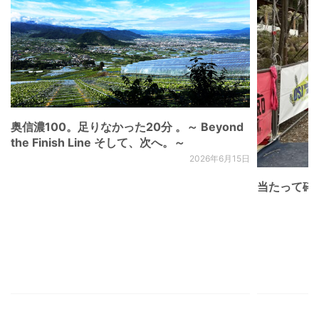
奥信濃100。足りなかった20分 。～ Beyond
the Finish Line そして、次へ。～
2026年6月15日
当たって砕け