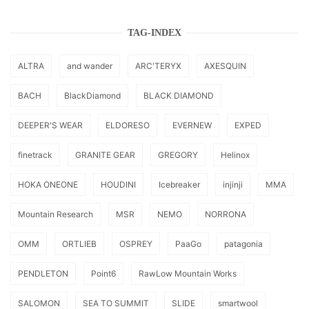
TAG-INDEX
ALTRA
and wander
ARC'TERYX
AXESQUIN
BACH
BlackDiamond
BLACK DIAMOND
DEEPER'S WEAR
ELDORESO
EVERNEW
EXPED
finetrack
GRANITE GEAR
GREGORY
Helinox
HOKA ONEONE
HOUDINI
Icebreaker
injinji
MMA
Mountain Research
MSR
NEMO
NORRONA
OMM
ORTLIEB
OSPREY
PaaGo
patagonia
PENDLETON
Point6
RawLow Mountain Works
SALOMON
SEA TO SUMMIT
SLIDE
smartwool