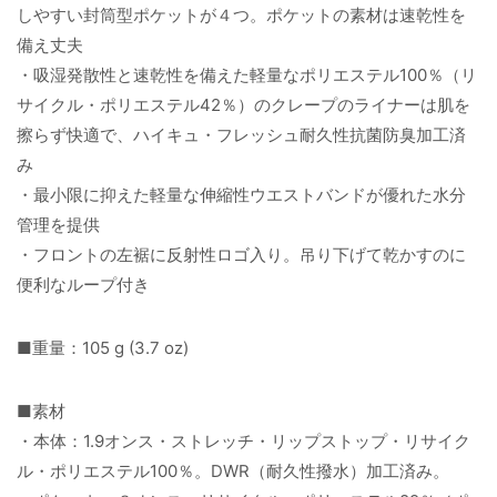
しやすい封筒型ポケットが４つ。ポケットの素材は速乾性を
備え丈夫
・吸湿発散性と速乾性を備えた軽量なポリエステル100％（リ
サイクル・ポリエステル42％）のクレープのライナーは肌を
擦らず快適で、ハイキュ・フレッシュ耐久性抗菌防臭加工済
み
・最小限に抑えた軽量な伸縮性ウエストバンドが優れた水分
管理を提供
・フロントの左裾に反射性ロゴ入り。吊り下げて乾かすのに
便利なループ付き
■重量：105 g (3.7 oz)
■素材
・本体：1.9オンス・ストレッチ・リップストップ・リサイク
ル・ポリエステル100％。DWR（耐久性撥水）加工済み。