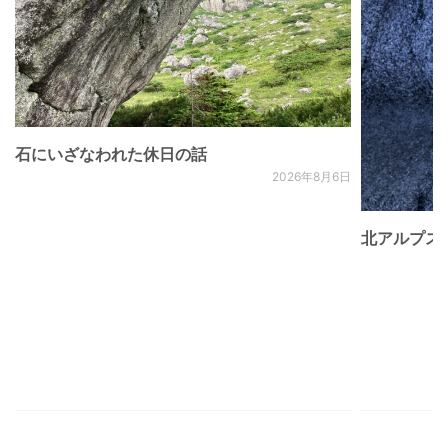
石にいざなわれた休日の話
2026年8月6日
北アルプス