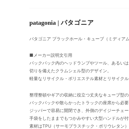
patagonia | パタゴニア
パタゴニア ブラックホール・キューブ（ミディア
■メーカー説明文引用
バックパック内のヘッドランプやツール、あるいは
切りを備えたクラムシェル型のデザイン。
軽量なリサイクル・ポリエステル素材とリサイクル
整理整頓やギアの収納に役立つ丈夫なキューブ型の
バックパックや散らかったトラックの座席から必要
ジッパーで容易に開閉でき、外側のデイジーチェー
手袋をしたままでもつかみやすい大型ハンドルが付
素材はTPU（サーモプラスチック・ポリウレタン）