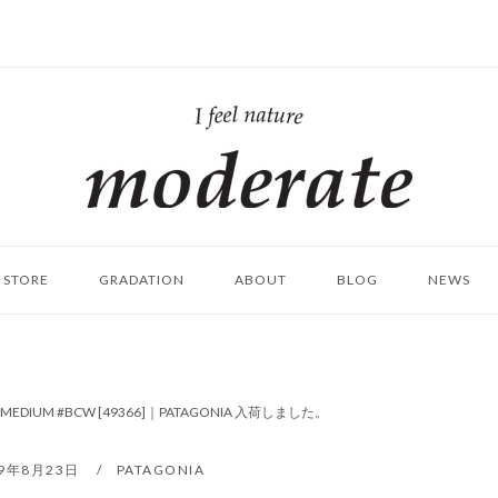
ホ
ー
ム
STORE
GRADATION
ABOUT
BLOG
NEWS
E MEDIUM #BCW [49366]｜PATAGONIA 入荷しました。
19年8月23日
PATAGONIA