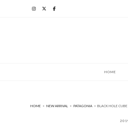
コ
ン
テ
ン
ツ
へ
ス
キ
ッ
HOME
プ
HOME
>
NEW ARRIVAL
>
PATAGONIA
>
BLACK HOLE CUB
20