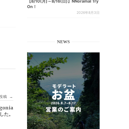
【8/10(月)～8/16(日)】NNoramal Try
On！
2026年8月3日
NEWS
投稿
→
gonia
した。