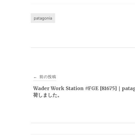
patagonia
投
前の投稿
←
稿
Wader Work Station #FGE [81675]｜pata
荷しました。
ナ
ビ
ゲ
ー