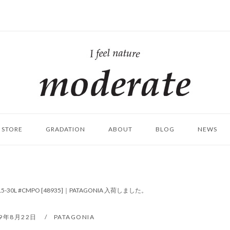
ホ
ー
ム
STORE
GRADATION
ABOUT
BLOG
NEWS
R 15-30L #CMPO [48935]｜PATAGONIA 入荷しました。
19年8月22日
PATAGONIA