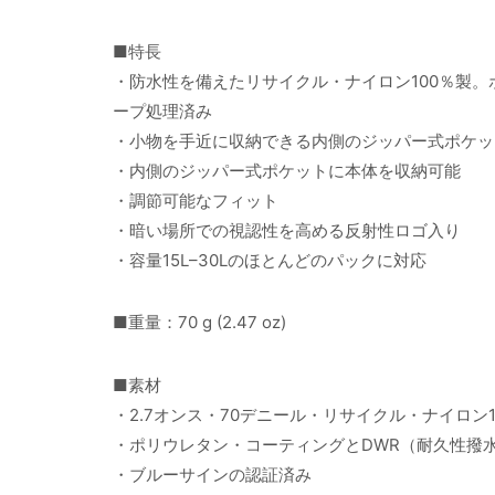
■特長
・防水性を備えたリサイクル・ナイロン100％製
ープ処理済み
・小物を手近に収納できる内側のジッパー式ポケッ
・内側のジッパー式ポケットに本体を収納可能
・調節可能なフィット
・暗い場所での視認性を高める反射性ロゴ入り
・容量15L–30Lのほとんどのパックに対応
■重量：70 g (2.47 oz)
■素材
・2.7オンス・70デニール・リサイクル・ナイロン1
・ポリウレタン・コーティングとDWR（耐久性撥
・ブルーサインの認証済み