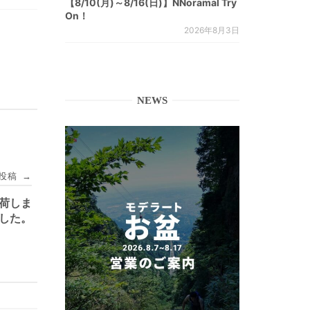
【8/10(月)～8/16(日)】NNoramal Try
On！
2026年8月3日
NEWS
投稿
→
 入荷しま
した。