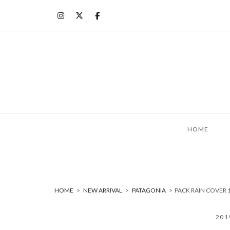
コ
ン
テ
ン
ツ
へ
ス
キ
ッ
HOME
プ
HOME
>
NEW ARRIVAL
>
PATAGONIA
>
PACK RAIN COVE
20