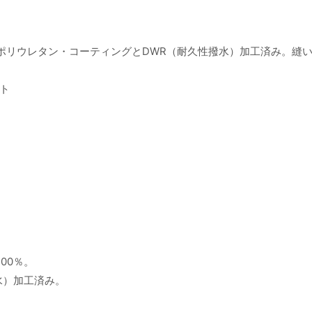
。ポリウレタン・コーティングとDWR（耐久性撥水）加工済み。縫
ト
00％。
水）加工済み。