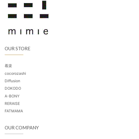
OUR STORE
着楽
cocorozashi
Diffusion
DOKODO
A-BONY
RERAISE
FATMAMA
OUR COMPANY