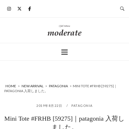
コ
ン
テ
ン
ホ
ツ
ー
へ
ム
ス
キ
ッ
プ
HOME
>
NEW ARRIVAL
>
PATAGONIA
>
MINI TOTE #FRHB [59275]｜
PATAGONIA 入荷しました。
2019年8月22日
PATAGONIA
Mini Tote #FRHB [59275]｜patagonia 入荷し
ました。