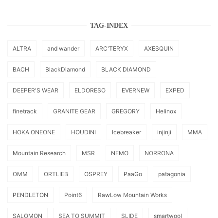
TAG-INDEX
ALTRA
and wander
ARC'TERYX
AXESQUIN
BACH
BlackDiamond
BLACK DIAMOND
DEEPER'S WEAR
ELDORESO
EVERNEW
EXPED
finetrack
GRANITE GEAR
GREGORY
Helinox
HOKA ONEONE
HOUDINI
Icebreaker
injinji
MMA
Mountain Research
MSR
NEMO
NORRONA
OMM
ORTLIEB
OSPREY
PaaGo
patagonia
PENDLETON
Point6
RawLow Mountain Works
SALOMON
SEA TO SUMMIT
SLIDE
smartwool