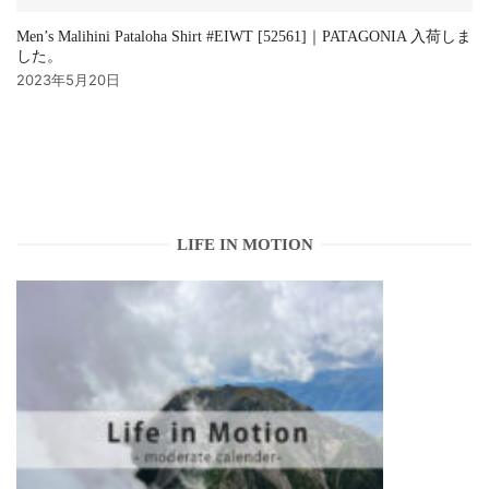
Men’s Malihini Pataloha Shirt #EIWT [52561]｜PATAGONIA 入荷しま
した。
2023年5月20日
LIFE IN MOTION