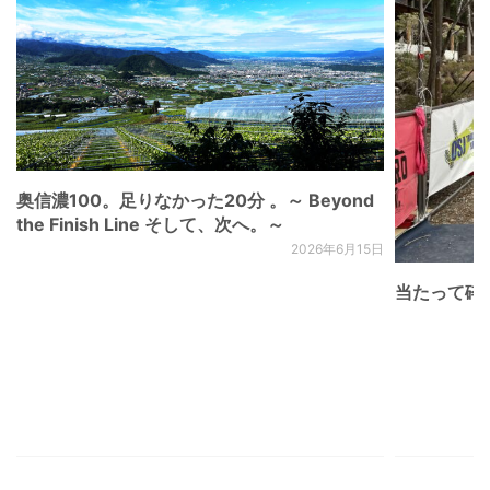
奥信濃100。足りなかった20分 。～ Beyond
the Finish Line そして、次へ。～
2026年6月15日
当たって砕け