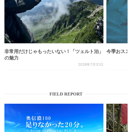
非常用だけじゃもったいない！「ツェルト泊」
今季おススメベ
の魅力
2026年7月31日
FIELD REPORT