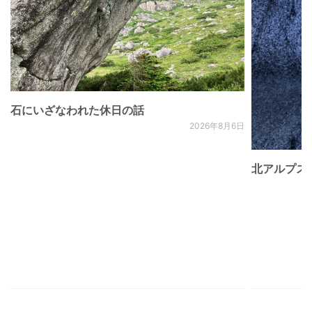
石にいざなわれた休日の話
2026年8月6日
北アルプス