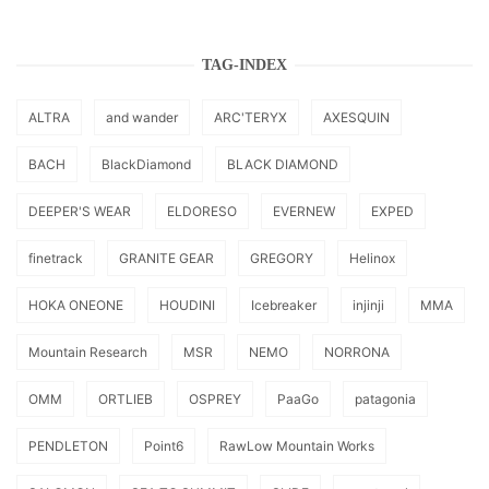
TAG-INDEX
ALTRA
and wander
ARC'TERYX
AXESQUIN
BACH
BlackDiamond
BLACK DIAMOND
DEEPER'S WEAR
ELDORESO
EVERNEW
EXPED
finetrack
GRANITE GEAR
GREGORY
Helinox
HOKA ONEONE
HOUDINI
Icebreaker
injinji
MMA
Mountain Research
MSR
NEMO
NORRONA
OMM
ORTLIEB
OSPREY
PaaGo
patagonia
PENDLETON
Point6
RawLow Mountain Works