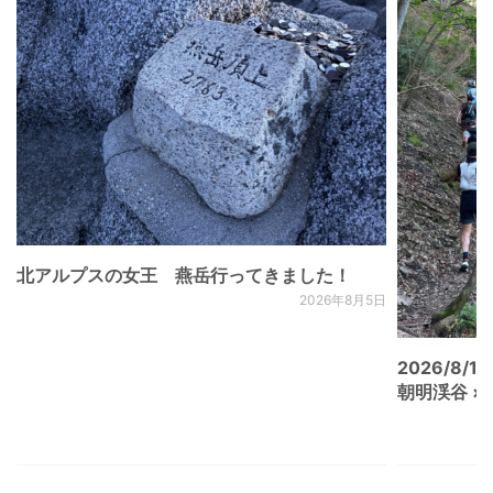
北アルプスの女王 燕岳行ってきました！
2026年8月5日
2026/8/15
朝明渓谷 × N