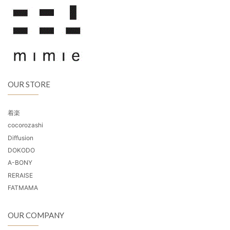
OUR STORE
着楽
cocorozashi
Diffusion
DOKODO
A-BONY
RERAISE
FATMAMA
OUR COMPANY