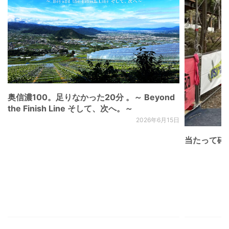
奥信濃100。足りなかった20分 。～ Beyond
the Finish Line そして、次へ。～
2026年6月15日
当たって砕け