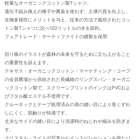
軽量なオーガニックコットン製Tシャツ。
遺伝子組み換えの種子や農薬を使わず、土壌の質を向上し、
生物多様性にメリットを与え、従来の方法で栽培されたコッ
トン製Tシャツに比べ102リットルの水を節約。
フェアトレード・サーティファイドの縫製を採用
切り株のイラストが森林の未来を守るために立ち上がること
の重要性を訴えます。
テキサス・オーガニックコットン・マーケティング・コープ
の会員農場から供給された長繊維のリングスパン・オーガニ
ックコットン製で、スクリーンプリントのインクはPVCおよ
びフタル酸エステル不使用です。
クルーネックとテープ処理済みの肩の縫い目により形くずれ
しにくく、肌触りが快適です。
丈夫なサイドの縫い目により洗濯時のねじれや縮みを防ぎま
す。
クリスタル・ライトの写真からインスピレーションを得たパ