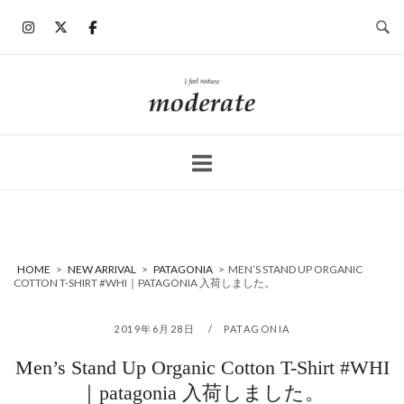
コ
ン
テ
ン
ホ
ツ
ー
へ
ム
ス
キ
ッ
プ
HOME
>
NEW ARRIVAL
>
PATAGONIA
>
MEN’S STAND UP ORGANIC
COTTON T-SHIRT #WHI｜PATAGONIA 入荷しました。
2019年6月28日
PATAGONIA
Men’s Stand Up Organic Cotton T-Shirt #WHI
｜patagonia 入荷しました。