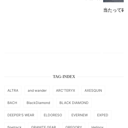
当たって砕け
TAG-INDEX
ALTRA
and wander
ARC'TERYX
AXESQUIN
BACH
BlackDiamond
BLACK DIAMOND
DEEPER'S WEAR
ELDORESO
EVERNEW
EXPED
finetrack
GRANITE GEAR
GREGORY
Helinox