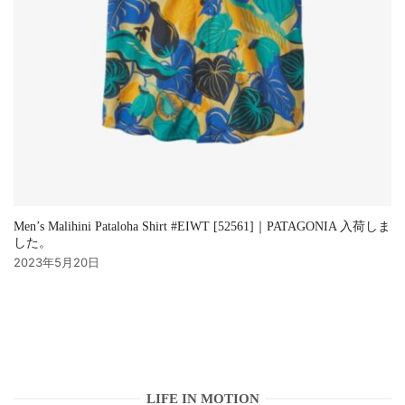
Men’s Malihini Pataloha Shirt #EIWT [52561]｜PATAGONIA 入荷しま
した。
2023年5月20日
LIFE IN MOTION