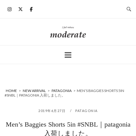
コ
ン
テ
ン
ホ
ツ
ー
へ
ム
ス
キ
ッ
プ
HOME
>
NEW ARRIVAL
>
PATAGONIA
>
MEN’S BAGGIES SHORTS 5IN
#SNBL｜PATAGONIA 入荷しました。
2019年6月27日
PATAGONIA
Men’s Baggies Shorts 5in #SNBL｜patagonia
入荷しました。