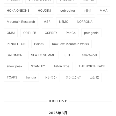
HOKA ONEONE
HOUDINI
Icebreaker
injinji
MMA
Mountain Research
MSR
NEMO
NORRONA
OMM
ORTLIEB
OSPREY
PaaGo
patagonia
PENDLETON
Point6
RawLow Mountain Works
SALOMON
SEA TO SUMMIT
SLIDE
smartwool
snow peak
STANLEY
Teton Bros.
THE NORTH FACE
TOAKS
trangia
トレラン
ランニング
山と道
ARCHIVE
2026年8月