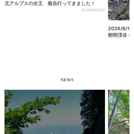
北アルプスの女王 燕岳行ってきました！
2026年8月5日
2026/8/15
朝明渓谷 × N
NEWS