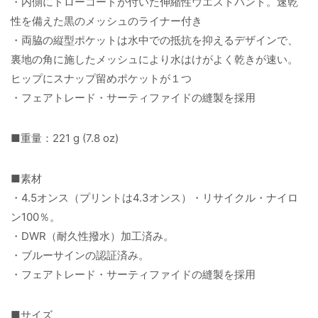
・内側にドローコードが付いた伸縮性ウエストバンド。速乾
性を備えた黒のメッシュのライナー付き
・両脇の縦型ポケットは水中での抵抗を抑えるデザインで、
裏地の角に施したメッシュにより水はけがよく乾きが速い。
ヒップにスナップ留めポケットが１つ
・フェアトレード・サーティファイドの縫製を採用
■重量：221 g (7.8 oz)
■素材
・4.5オンス（プリントは4.3オンス）・リサイクル・ナイロ
ン100％。
・DWR（耐久性撥水）加工済み。
・ブルーサインの認証済み。
・フェアトレード・サーティファイドの縫製を採用
■サイズ