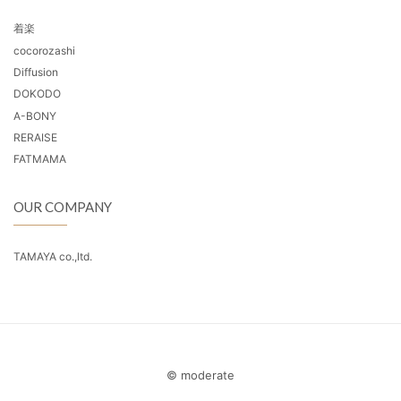
着楽
cocorozashi
Diffusion
DOKODO
A-BONY
RERAISE
FATMAMA
OUR COMPANY
TAMAYA co.,ltd.
© moderate