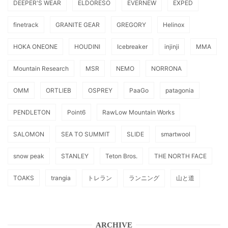
DEEPER'S WEAR
ELDORESO
EVERNEW
EXPED
finetrack
GRANITE GEAR
GREGORY
Helinox
HOKA ONEONE
HOUDINI
Icebreaker
injinji
MMA
Mountain Research
MSR
NEMO
NORRONA
OMM
ORTLIEB
OSPREY
PaaGo
patagonia
PENDLETON
Point6
RawLow Mountain Works
SALOMON
SEA TO SUMMIT
SLIDE
smartwool
snow peak
STANLEY
Teton Bros.
THE NORTH FACE
TOAKS
trangia
トレラン
ランニング
山と道
ARCHIVE