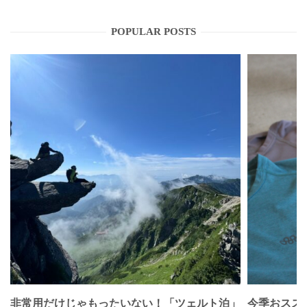
POPULAR POSTS
非常用だけじゃもったいない！「ツェルト泊」
今季おススメベ