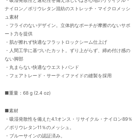
・吸湿発散性と速乾性を備え涼しいはき心地のリサイクル・
ナイロン／ポリウレタン混紡のストレッチ・マイクロメッシ
ュ素材
・フライのないデザイン。立体的なポーチが摩擦のないサポ
ート力を提供
・肌が擦れず快適なフラットロックシーム仕上げ
・人間工学に基づいたカット。ずり上がらず、締め付け感の
ない脚部
・丸まらない快適なウエストバンド
・フェアトレード・サーティファイドの縫製を採用
■重量：68 g (2.4 oz)
■素材
・吸湿発散性を備えた4.1オンス・リサイクル・ナイロン89％
／ポリウレタン11％のメッシュ。
・ブルーサインの認証済み。