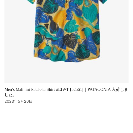
Men’s Malihini Pataloha Shirt #EIWT [52561]｜PATAGONIA 入荷しま
した。
2023年5月20日