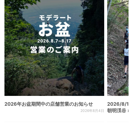
2026年お盆期間中の店舗営業のお知らせ
2026/8/15
朝明渓谷 × N
2026年8月4日