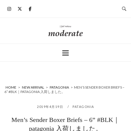
コ
ン
テ
ン
ホ
ツ
ー
へ
ム
ス
キ
ッ
プ
HOME
>
NEW ARRIVAL
>
PATAGONIA
>
MEN’S SENDER BOXER BRIEFS –
6” #BLK｜PATAGONIA 入荷しました。
2019年4月19日
PATAGONIA
Men’s Sender Boxer Briefs – 6” #BLK｜
patagonia 入荷しました。