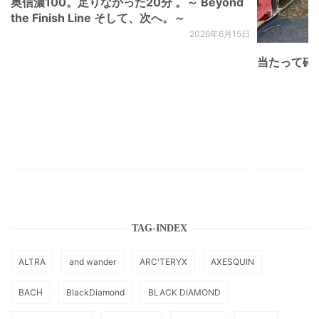
奥信濃100。足りなかった20分 。～ Beyond
the Finish Line そして、次へ。～
2026年6月15日
当たって砕け
TAG-INDEX
ALTRA
and wander
ARC'TERYX
AXESQUIN
BACH
BlackDiamond
BLACK DIAMOND