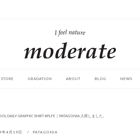
ホ
ー
ム
STORE
GRADATION
ABOUT
BLOG
NEWS
COOL DAILY GRAPHIC SHIRT #PLFE｜PATAGONIA 入荷しました。
19年4月19日
PATAGONIA