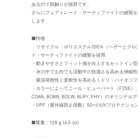
あるので肌触りが抜群です。
さらにフェアトレード・サーティファイドの縫製を
します。
■特徴
・リサイクル・ポリエステル100％（ヘザーとク
ド・サーティファイドの縫製を採用
・動きやすさとフィット感を向上するセットイン型
・水の中でも外でも活動中の快適さを高める伸縮性
・吸湿発散性と柔軟性を高めるミドリ・バイオソフ
・カラーによってニール・ヒューバート（FZSE）、またはパタゴ
COAB, BOBR, BOLW, BLRY, FHY）のオリジナ
・UPF（紫外線防止指数）50+のUVプロテクショ
■重量：128 g (4.5 oz)