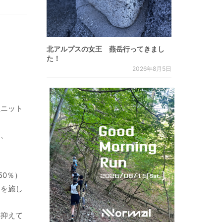
北アルプスの女王 燕岳行ってきまし
た！
2026年8月5日
性ニット
え、
50％）
）を施し
に抑えて