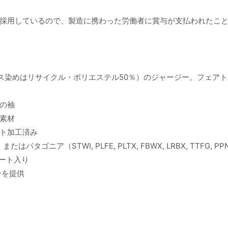
採用しているので、製造に携わった労働者に賞与が支払われたこ
ロス染めはリサイクル・ポリエステル50％）のジャージー。フェア
の袖
素材
ト加工済み
ニア（STWI, PLFE, PLTX, FBWX, LRBX, TTFG, PPN
ルアート入り
ンを提供