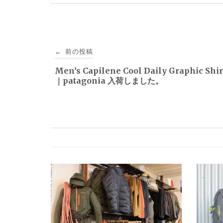
投
前の投稿
←
稿
Men’s Capilene Cool Daily Graphic Shi
｜patagonia 入荷しました。
ナ
ビ
ゲ
ー
シ
ョ
ン