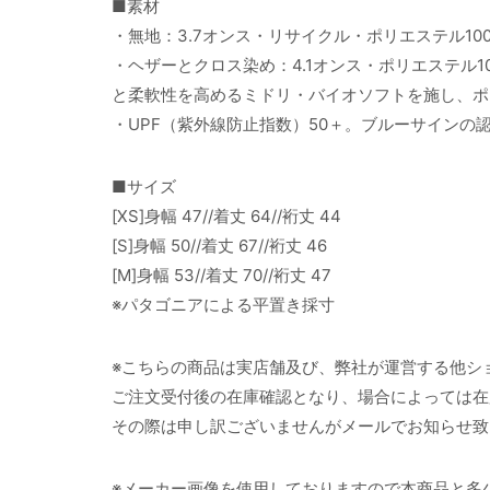
■素材
・無地：3.7オンス・リサイクル・ポリエステル10
・ヘザーとクロス染め：4.1オンス・ポリエステル
と柔軟性を高めるミドリ・バイオソフトを施し、ポ
・UPF（紫外線防止指数）50＋。ブルーサイン
■サイズ
[XS]身幅 47//着丈 64//裄丈 44
[S]身幅 50//着丈 67//裄丈 46
[M]身幅 53//着丈 70//裄丈 47
※パタゴニアによる平置き採寸
※こちらの商品は実店舗及び、弊社が運営する他シ
ご注文受付後の在庫確認となり、場合によっては在
その際は申し訳ございませんがメールでお知らせ致
※メーカー画像を使用しておりますので本商品と多