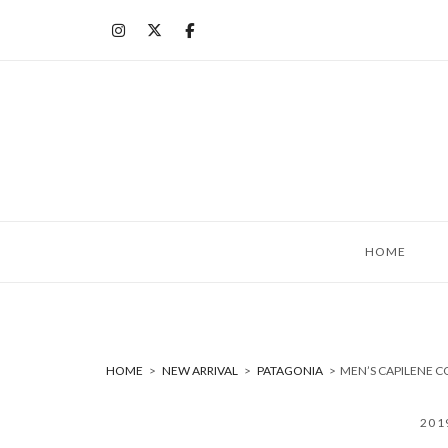
コ
ン
テ
ン
ツ
へ
ス
キ
ッ
HOME
プ
HOME
>
NEW ARRIVAL
>
PATAGONIA
>
MEN’S CAPILENE 
20