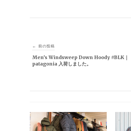
投
前の投稿
←
稿
Men’s Windsweep Down Hoody #BLK｜
patagonia 入荷しました。
ナ
ビ
ゲ
ー
シ
ョ