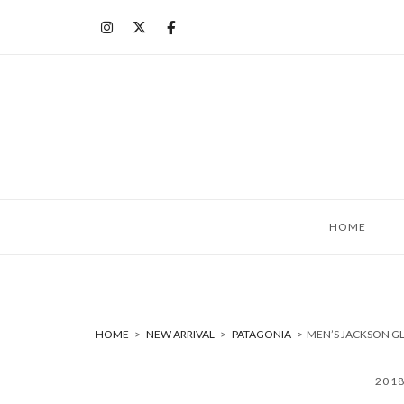
コ
ン
テ
ン
ツ
へ
ス
キ
ッ
HOME
プ
HOME
>
NEW ARRIVAL
>
PATAGONIA
>
MEN’S JACKSON 
201