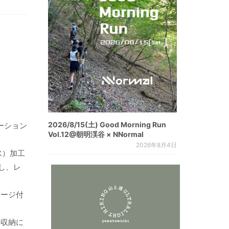
2026/8/15(土) Good Morning Run
ーション
Vol.12@朝明渓谷 × NNormal
2026年8月4日
水）加工
し、レ
レージ付
の収納に