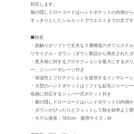
対応します。
裾の隠しドローコードはハンドポケットの内側から
すっきりとしたシルエットでウエストまでの丈です
■特長
・肌触りがソフトで丈夫な２層構造のポリエステル1
リサイクル・ダウン（ダウン製品から再生されたダ
・悪天候に対するプロテクションを最大にするポリ
ー。ジッパーガレージ付き
・保温性とプロテクションを提供するインサレーシ
・大型のハンドポケットはソフトな起毛ジャージー
収納に対応するジッパー式ポケット付き
・裾の隠しドローコードはハンドポケットの内側か
・ダウンがぴったりとフィットして熱を効率よく閉
・モデル身長：183cm 着用サイズ：M