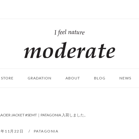
ホ
ー
ム
STORE
GRADATION
ABOUT
BLOG
NEWS
GLACIER JACKET #SEMT｜PATAGONIA 入荷しました。
8年11月22日
PATAGONIA