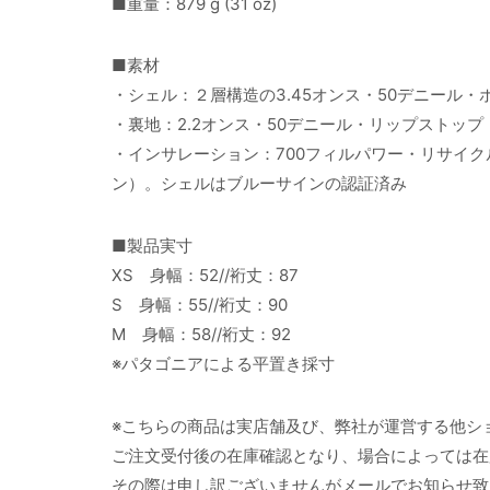
■重量：879 g (31 oz)
■素材
・シェル：２層構造の3.45オンス・50デニール・
・裏地：2.2オンス・50デニール・リップストップ
・インサレーション：700フィルパワー・リサイク
ン）。シェルはブルーサインの認証済み
■製品実寸
XS 身幅：52//裄丈：87
S 身幅：55//裄丈：90
M 身幅：58//裄丈：92
※パタゴニアによる平置き採寸
※こちらの商品は実店舗及び、弊社が運営する他シ
ご注文受付後の在庫確認となり、場合によっては在
その際は申し訳ございませんがメールでお知らせ致