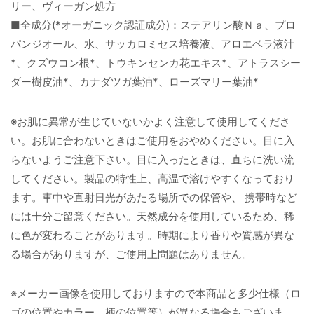
リー、ヴィーガン処方
■全成分(*オーガニック認証成分)：ステアリン酸Ｎａ、プロ
パンジオール、水、サッカロミセス培養液、アロエベラ液汁
*、クズウコン根*、トウキンセンカ花エキス*、アトラスシー
ダー樹皮油*、カナダツガ葉油*、ローズマリー葉油*
※お肌に異常が生じていないかよく注意して使用してくださ
い。お肌に合わないときはご使用をおやめください。目に入
らないようご注意下さい。目に入ったときは、直ちに洗い流
してください。製品の特性上、高温で溶けやすくなっており
ます。車中や直射日光があたる場所での保管や、 携帯時など
には十分ご留意ください。天然成分を使用しているため、稀
に色が変わることがあります。時期により香りや質感が異な
る場合がありますが、ご使用上問題はありません。
※メーカー画像を使用しておりますので本商品と多少仕様（ロ
ゴの位置やカラー、柄の位置等）が異なる場合もございま