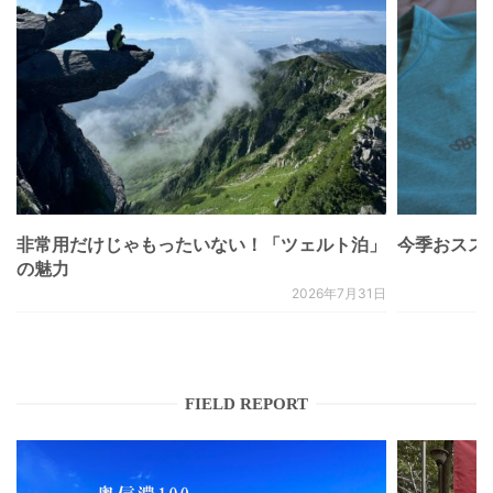
非常用だけじゃもったいない！「ツェルト泊」
今季おススメベ
の魅力
2026年7月31日
FIELD REPORT