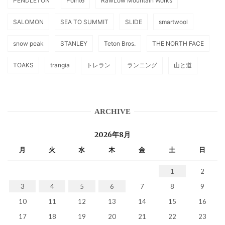
PENDLETON
Point6
RawLow Mountain Works
SALOMON
SEA TO SUMMIT
SLIDE
smartwool
snow peak
STANLEY
Teton Bros.
THE NORTH FACE
TOAKS
trangia
トレラン
ランニング
山と道
ARCHIVE
2026年8月
月
火
水
木
金
土
日
1
2
3
4
5
6
7
8
9
10
11
12
13
14
15
16
17
18
19
20
21
22
23