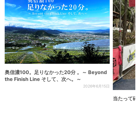
奥信濃100。足りなかった20分 。～ Beyond
the Finish Line そして、次へ。～
2026年6月15日
当たって砕け