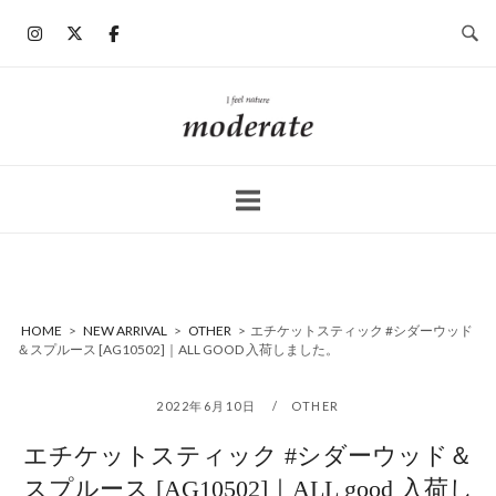
コ
ン
テ
ン
ホ
ツ
ー
へ
ム
ス
キ
ッ
プ
HOME
>
NEW ARRIVAL
>
OTHER
>
エチケットスティック #シダーウッド
＆スプルース [AG10502]｜ALL GOOD 入荷しました。
2022年6月10日
OTHER
エチケットスティック #シダーウッド＆
スプルース [AG10502]｜ALL good 入荷し