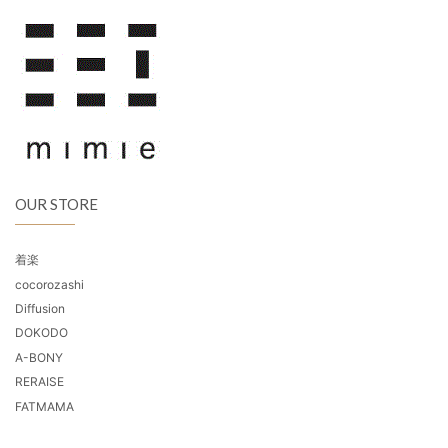
OUR STORE
着楽
cocorozashi
Diffusion
DOKODO
A-BONY
RERAISE
FATMAMA