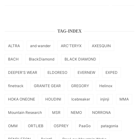
TAG-INDEX
ALTRA
and wander
ARC'TERYX
AXESQUIN
BACH
BlackDiamond
BLACK DIAMOND
DEEPER'S WEAR
ELDORESO
EVERNEW
EXPED
finetrack
GRANITE GEAR
GREGORY
Helinox
HOKA ONEONE
HOUDINI
Icebreaker
injinji
MMA
Mountain Research
MSR
NEMO
NORRONA
OMM
ORTLIEB
OSPREY
PaaGo
patagonia