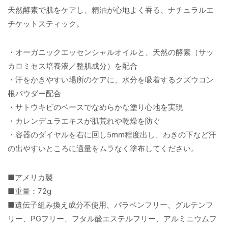
天然酵素で肌をケアし、精油が心地よく香る、ナチュラルエ
チケットスティック。
・オーガニックエッセンシャルオイルと、天然の酵素（サッ
カロミセス培養液／整肌成分）を配合
・汗をかきやすい場所のケアに、水分を吸着するクズウコン
根パウダー配合
・サトウキビのベースでなめらかな塗り心地を実現
・カレンデュラエキスが肌荒れや乾燥を防ぐ
・容器のダイヤルを右に回し5mm程度出し、わきの下など汗
の出やすいところに適量をムラなく塗布してください。
■アメリカ製
■重量：72g
■遺伝子組み換え成分不使用、パラベンフリー、グルテンフ
リー、PGフリー、フタル酸エステルフリー、アルミニウムフ