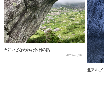
石にいざなわれた休日の話
2026年8月6日
北アルプス