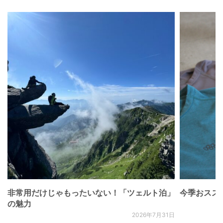
非常用だけじゃもったいない！「ツェルト泊」
今季おススメベ
の魅力
2026年7月31日