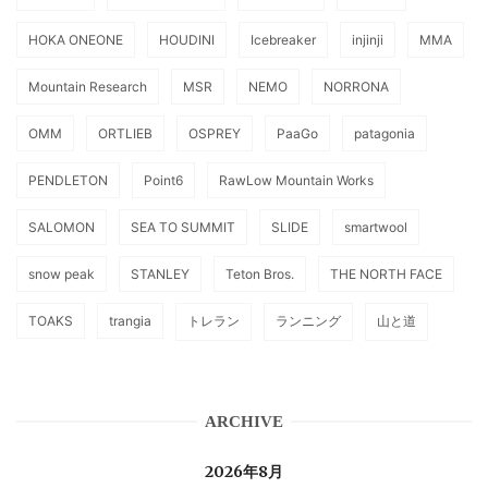
HOKA ONEONE
HOUDINI
Icebreaker
injinji
MMA
Mountain Research
MSR
NEMO
NORRONA
OMM
ORTLIEB
OSPREY
PaaGo
patagonia
PENDLETON
Point6
RawLow Mountain Works
SALOMON
SEA TO SUMMIT
SLIDE
smartwool
snow peak
STANLEY
Teton Bros.
THE NORTH FACE
TOAKS
trangia
トレラン
ランニング
山と道
ARCHIVE
2026年8月