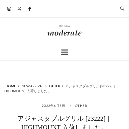
コ
ン
テ
ン
ホ
ツ
ー
へ
ム
ス
キ
ッ
プ
HOME
>
NEW ARRIVAL
>
OTHER
>
アジャスタブルグリル [23222]｜
HIGHMOUNT 入荷しました。
2022年6月3日
OTHER
アジャスタブルグリル [23222]｜
HIGHMOUNT 入荷しました。