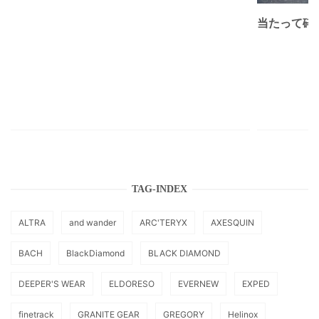
当たって砕け
TAG-INDEX
ALTRA
and wander
ARC'TERYX
AXESQUIN
BACH
BlackDiamond
BLACK DIAMOND
DEEPER'S WEAR
ELDORESO
EVERNEW
EXPED
finetrack
GRANITE GEAR
GREGORY
Helinox