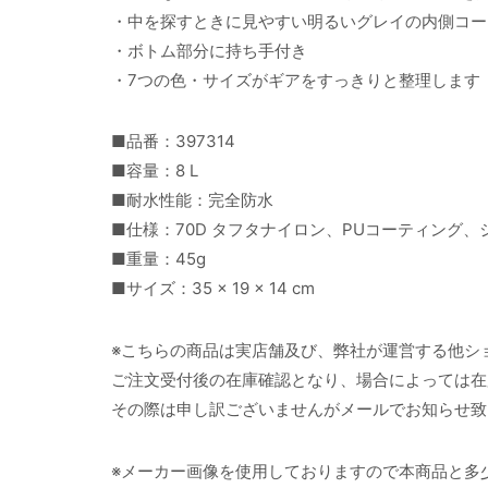
・中を探すときに見やすい明るいグレイの内側コー
・ボトム部分に持ち手付き
・7つの色・サイズがギアをすっきりと整理します
■品番：397314
■容量：8 L
■耐水性能：完全防水
■仕様：70D タフタナイロン、PUコーティング、シ
■重量：45g
■サイズ：35 × 19 × 14 cm
※こちらの商品は実店舗及び、弊社が運営する他シ
ご注文受付後の在庫確認となり、場合によっては在
その際は申し訳ございませんがメールでお知らせ致
※メーカー画像を使用しておりますので本商品と多