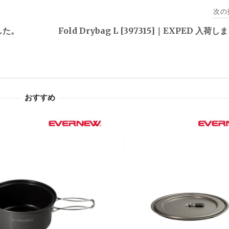
次の
ました。
Fold Drybag L [397315]｜EXPED 入荷
おすすめ