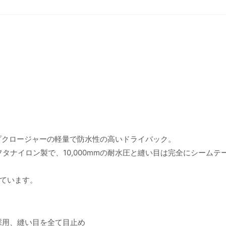
プクロージャーの軽量で防水性の高いドライバック。
タナイロン製で、10,000mmの耐水圧と縫い目は完全にシームテ
ています。
採用、縫い目を全て目止め