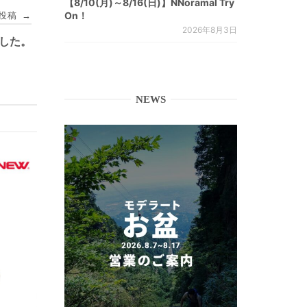
【8/10(月)～8/16(日)】NNoramal Try
投稿
On！
→
2026年8月3日
しました。
NEWS