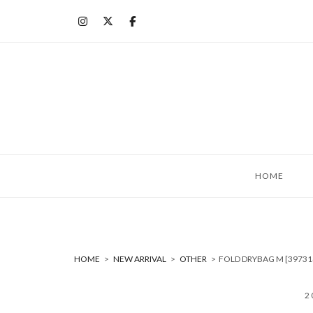
コ
ン
テ
ン
ツ
へ
ス
キ
ッ
HOME
プ
HOME
>
NEW ARRIVAL
>
OTHER
>
FOLD DRYBAG M [39
2