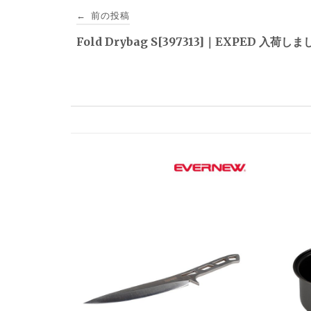
投
前の投稿
←
稿
Fold Drybag S[397313]｜EXPED 入荷し
ナ
ビ
ゲ
ー
シ
ョ
ン