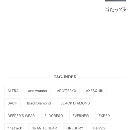
当たって砕け
TAG-INDEX
ALTRA
and wander
ARC'TERYX
AXESQUIN
BACH
BlackDiamond
BLACK DIAMOND
DEEPER'S WEAR
ELDORESO
EVERNEW
EXPED
finetrack
GRANITE GEAR
GREGORY
Helinox