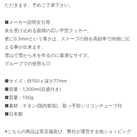
ただきます。予めご了承下さい。
■メーカー説明文引用
炎を受け止める面積の広い平型クッカー。
更に0.3mmという薄さは、ストーブの熱を高効率で内側に伝
える事が出来ます。
雪山で雪から水を作るのに最適なサイズ。
グループでの使用も◎
■サイズ：径150 x 深さ77mm
■容量：1,300ml(目盛付き)
■質量：130g
■素材：チタン(国内製造)、取っ手部シリコンチューブ付
■日本製
※こちらの商品は実店舗及び、弊社が運営する他ショッピング