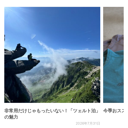
非常用だけじゃもったいない！「ツェルト泊」
今季おススメベ
の魅力
2026年7月31日