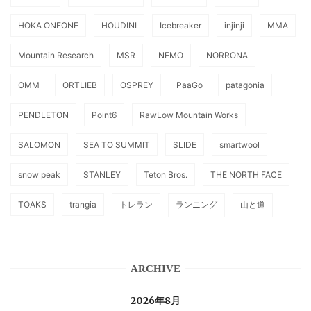
HOKA ONEONE
HOUDINI
Icebreaker
injinji
MMA
Mountain Research
MSR
NEMO
NORRONA
OMM
ORTLIEB
OSPREY
PaaGo
patagonia
PENDLETON
Point6
RawLow Mountain Works
SALOMON
SEA TO SUMMIT
SLIDE
smartwool
snow peak
STANLEY
Teton Bros.
THE NORTH FACE
TOAKS
trangia
トレラン
ランニング
山と道
ARCHIVE
2026年8月