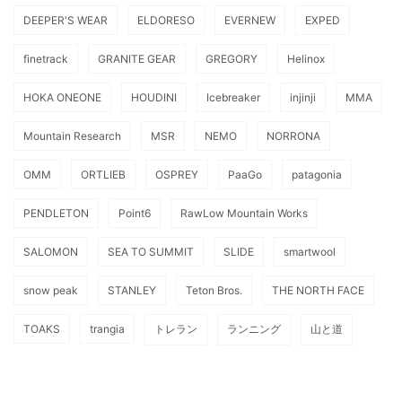
DEEPER'S WEAR
ELDORESO
EVERNEW
EXPED
finetrack
GRANITE GEAR
GREGORY
Helinox
HOKA ONEONE
HOUDINI
Icebreaker
injinji
MMA
Mountain Research
MSR
NEMO
NORRONA
OMM
ORTLIEB
OSPREY
PaaGo
patagonia
PENDLETON
Point6
RawLow Mountain Works
SALOMON
SEA TO SUMMIT
SLIDE
smartwool
snow peak
STANLEY
Teton Bros.
THE NORTH FACE
TOAKS
trangia
トレラン
ランニング
山と道