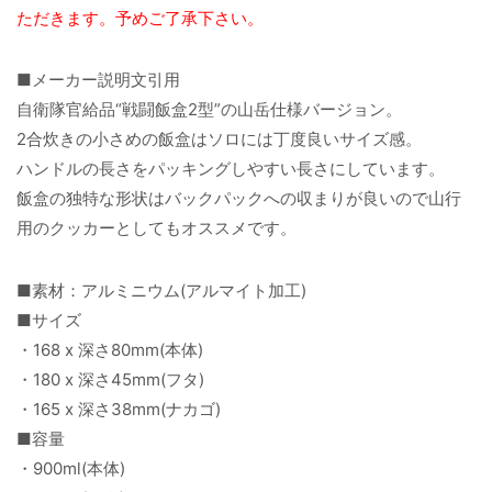
ただきます。予めご了承下さい。
■メーカー説明文引用
自衛隊官給品“戦闘飯盒2型”の山岳仕様バージョン。
2合炊きの小さめの飯盒はソロには丁度良いサイズ感。
ハンドルの長さをパッキングしやすい長さにしています。
飯盒の独特な形状はバックパックへの収まりが良いので山行
用のクッカーとしてもオススメです。
■素材：アルミニウム(アルマイト加工)
■サイズ
・168 x 深さ80mm(本体)
・180 x 深さ45mm(フタ)
・165 x 深さ38mm(ナカゴ)
■容量
・900ml(本体)