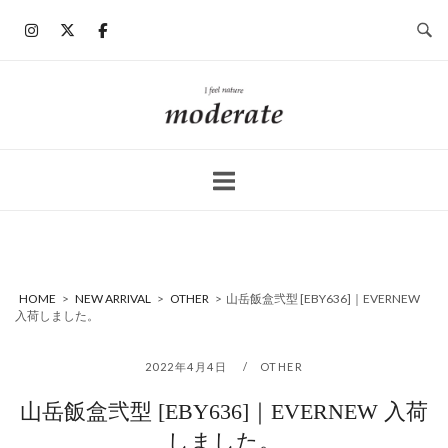
コ
ン
テ
ン
ホ
ツ
ー
へ
ム
ス
キ
ッ
プ
HOME
>
NEW ARRIVAL
>
OTHER
>
山岳飯盒弐型 [EBY636]｜EVERNEW
入荷しました。
2022年4月4日
OTHER
山岳飯盒弐型 [EBY636]｜EVERNEW 入荷
しました。