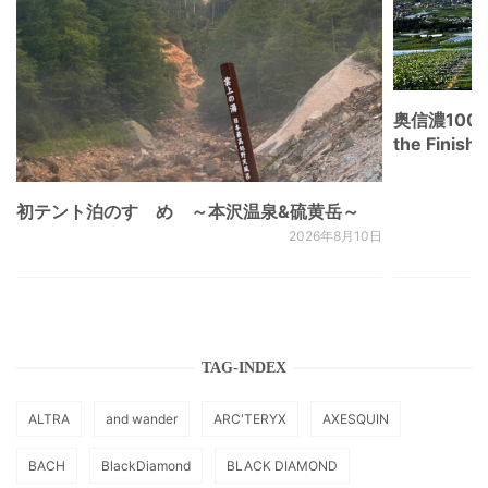
奥信濃100
the Fini
初テント泊のすゝめ ～本沢温泉&硫黄岳～
2026年8月10日
TAG-INDEX
ALTRA
and wander
ARC'TERYX
AXESQUIN
BACH
BlackDiamond
BLACK DIAMOND