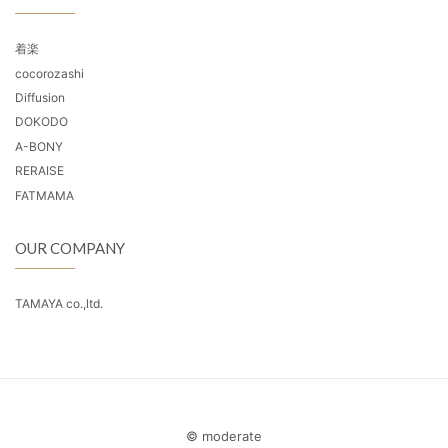
着楽
cocorozashi
Diffusion
DOKODO
A-BONY
RERAISE
FATMAMA
OUR COMPANY
TAMAYA co.,ltd.
© moderate