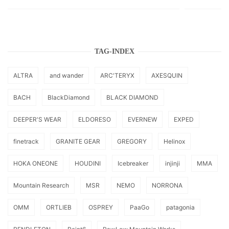
TAG-INDEX
ALTRA
and wander
ARC'TERYX
AXESQUIN
BACH
BlackDiamond
BLACK DIAMOND
DEEPER'S WEAR
ELDORESO
EVERNEW
EXPED
finetrack
GRANITE GEAR
GREGORY
Helinox
HOKA ONEONE
HOUDINI
Icebreaker
injinji
MMA
Mountain Research
MSR
NEMO
NORRONA
OMM
ORTLIEB
OSPREY
PaaGo
patagonia