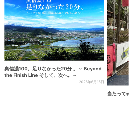
奥信濃100。足りなかった20分 。～ Beyond
the Finish Line そして、次へ。～
2026年6月15日
当たって砕け