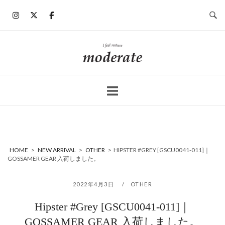
コ
ン
テ
ン
ホ
ツ
ー
へ
ム
ス
キ
ッ
プ
HOME
>
NEW ARRIVAL
>
OTHER
>
HIPSTER #GREY [GSCU0041-011]｜
GOSSAMER GEAR 入荷しました。
2022年4月3日
OTHER
Hipster #Grey [GSCU0041-011]｜
GOSSAMER GEAR 入荷しました。