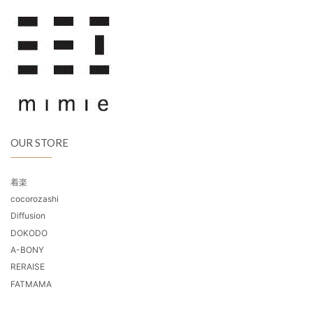
OUR STORE
着楽
cocorozashi
Diffusion
DOKODO
A-BONY
RERAISE
FATMAMA