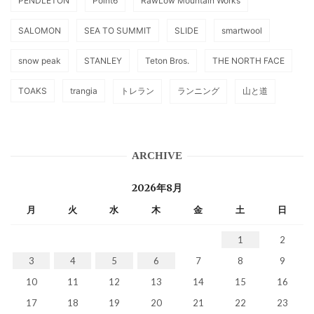
PENDLETON
Point6
RawLow Mountain Works
SALOMON
SEA TO SUMMIT
SLIDE
smartwool
snow peak
STANLEY
Teton Bros.
THE NORTH FACE
TOAKS
trangia
トレラン
ランニング
山と道
ARCHIVE
2026年8月
月
火
水
木
金
土
日
1
2
3
4
5
6
7
8
9
10
11
12
13
14
15
16
17
18
19
20
21
22
23