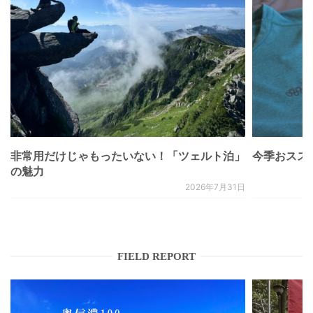
非常用だけじゃもったいない！「ツェルト泊」
今季おススメベ
の魅力
2026年7月31日
FIELD REPORT