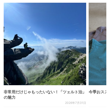
非常用だけじゃもったいない！「ツェルト泊」
今季おススメベ
の魅力
2026年7月31日