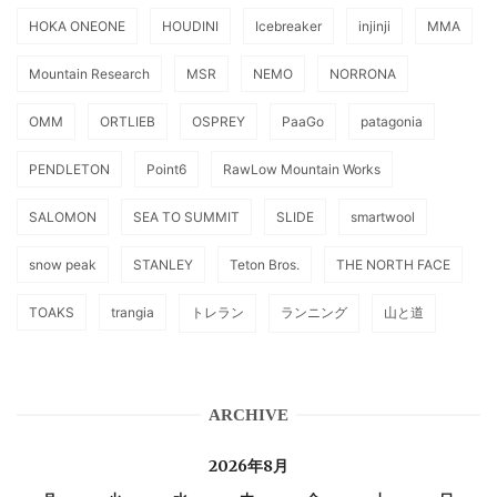
HOKA ONEONE
HOUDINI
Icebreaker
injinji
MMA
Mountain Research
MSR
NEMO
NORRONA
OMM
ORTLIEB
OSPREY
PaaGo
patagonia
PENDLETON
Point6
RawLow Mountain Works
SALOMON
SEA TO SUMMIT
SLIDE
smartwool
snow peak
STANLEY
Teton Bros.
THE NORTH FACE
TOAKS
trangia
トレラン
ランニング
山と道
ARCHIVE
2026年8月