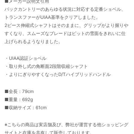
■メーカー説明文引用
バックカントリーのあらゆる状況に対応する定番ショベル、
トランスファーがUIAA基準をクリアしました。
2ピース伸縮式シャフトはそのままに、グリップがより握りや
すくなり、スムーズなブレードはピットの雪面をきれいに仕
上げられるようなりました。
・UIAA認証ショベル
・取り外し式の角断面2段階収縮シャフト
・よりにぎりやすくなったD/Tハイブリッドハンドル
■全長：79cm
■重量：692g
■収納サイズ：61cm
※こちらの商品は実店舗及び、弊社が運営する他ショッピング
サイトと在庫を共有して販売しております。