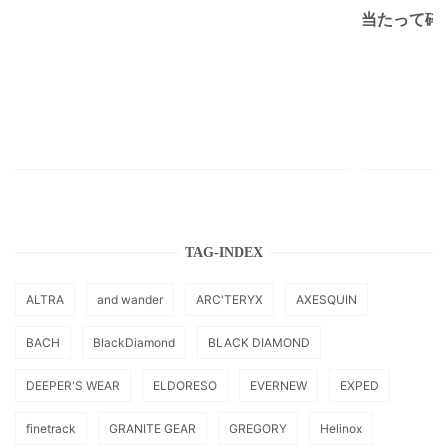
当たって砕け
TAG-INDEX
ALTRA
and wander
ARC'TERYX
AXESQUIN
BACH
BlackDiamond
BLACK DIAMOND
DEEPER'S WEAR
ELDORESO
EVERNEW
EXPED
finetrack
GRANITE GEAR
GREGORY
Helinox