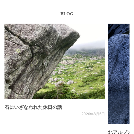
BLOG
石にいざなわれた休日の話
2026年8月6日
北アルプス