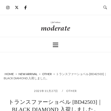
コ
ン
テ
ン
ホ
ツ
ー
へ
ム
ス
キ
ッ
プ
HOME
>
NEW ARRIVAL
>
OTHER
>
トランスファーショベル [BD42503]｜
BLACK DIAMOND 入荷しました。
2021年11月27日
OTHER
トランスファーショベル [BD42503]｜
BLACK DIAMOND 入荷しました。