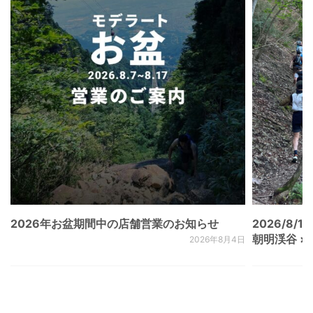
2026年お盆期間中の店舗営業のお知らせ
2026/8/15
朝明渓谷 × N
2026年8月4日