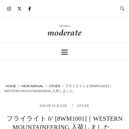
コ
ン
テ
ン
ホ
ツ
ー
へ
ム
ス
キ
ッ
プ
HOME
>
NEW ARRIVAL
>
OTHER
>
フライライト 6’ [8WM1001]｜
WESTERN MOUNTAINEERING 入荷しました。
2021年11月22日
OTHER
フライライト 6’ [8WM1001]｜WESTERN
MOUNTAINEERING 入荷しました。