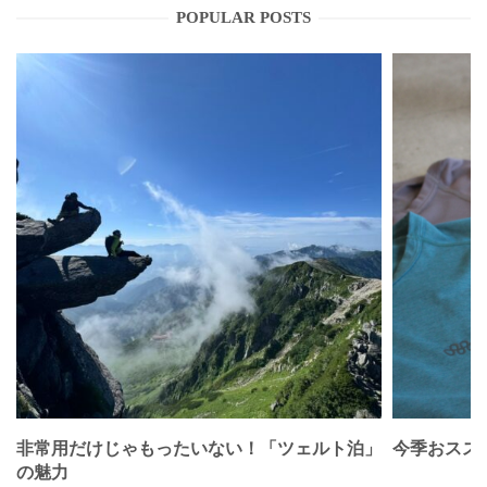
POPULAR POSTS
非常用だけじゃもったいない！「ツェルト泊」
今季おススメベ
の魅力