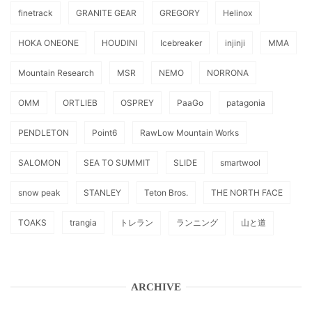
finetrack
GRANITE GEAR
GREGORY
Helinox
HOKA ONEONE
HOUDINI
Icebreaker
injinji
MMA
Mountain Research
MSR
NEMO
NORRONA
OMM
ORTLIEB
OSPREY
PaaGo
patagonia
PENDLETON
Point6
RawLow Mountain Works
SALOMON
SEA TO SUMMIT
SLIDE
smartwool
snow peak
STANLEY
Teton Bros.
THE NORTH FACE
TOAKS
trangia
トレラン
ランニング
山と道
ARCHIVE