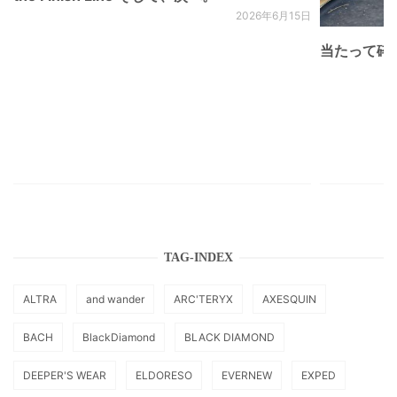
2026年6月15日
当たって砕け
TAG-INDEX
ALTRA
and wander
ARC'TERYX
AXESQUIN
BACH
BlackDiamond
BLACK DIAMOND
DEEPER'S WEAR
ELDORESO
EVERNEW
EXPED