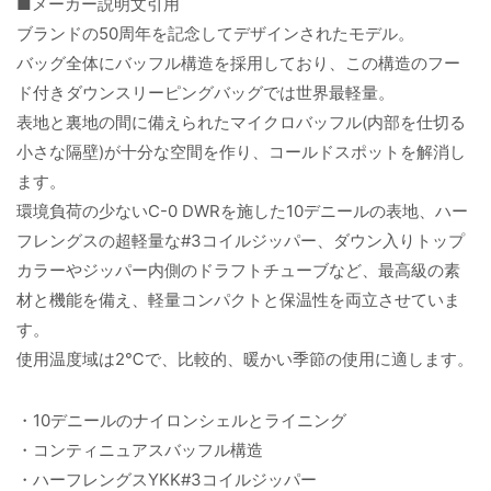
■メーカー説明文引用
ブランドの50周年を記念してデザインされたモデル。
バッグ全体にバッフル構造を採用しており、この構造のフー
ド付きダウンスリーピングバッグでは世界最軽量。
表地と裏地の間に備えられたマイクロバッフル(内部を仕切る
小さな隔壁)が十分な空間を作り、コールドスポットを解消し
ます。
環境負荷の少ないC-0 DWRを施した10デニールの表地、ハー
フレングスの超軽量な#3コイルジッパー、ダウン入りトップ
カラーやジッパー内側のドラフトチューブなど、最高級の素
材と機能を備え、軽量コンパクトと保温性を両立させていま
す。
使用温度域は2℃で、比較的、暖かい季節の使用に適します。
・10デニールのナイロンシェルとライニング
・コンティニュアスバッフル構造
・ハーフレングスYKK#3コイルジッパー