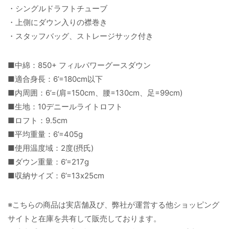
・シングルドラフトチューブ
・上側にダウン入りの襟巻き
・スタッフバッグ、ストレージサック付き
■中綿：850+ フィルパワーグースダウン
■適合身長：6’=180cm以下
■内周囲：6’=(肩=150cm、腰=130cm、足=99cm)
■生地：10デニールライトロフト
■ロフト：9.5cm
■平均重量：6’=405g
■使用温度域：2度(摂氏)
■ダウン重量：6’=217g
■収納サイズ：6’=13x25cm
※こちらの商品は実店舗及び、弊社が運営する他ショッピング
サイトと在庫を共有して販売しております。