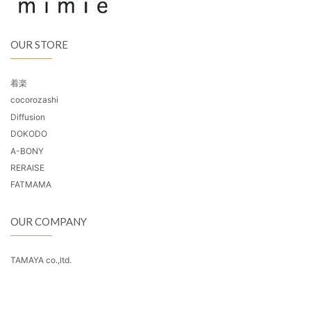
OUR STORE
着楽
cocorozashi
Diffusion
DOKODO
A-BONY
RERAISE
FATMAMA
OUR COMPANY
TAMAYA co.,ltd.