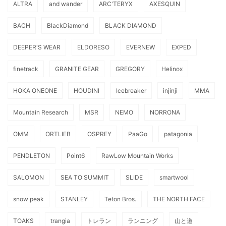
ALTRA
and wander
ARC'TERYX
AXESQUIN
BACH
BlackDiamond
BLACK DIAMOND
DEEPER'S WEAR
ELDORESO
EVERNEW
EXPED
finetrack
GRANITE GEAR
GREGORY
Helinox
HOKA ONEONE
HOUDINI
Icebreaker
injinji
MMA
Mountain Research
MSR
NEMO
NORRONA
OMM
ORTLIEB
OSPREY
PaaGo
patagonia
PENDLETON
Point6
RawLow Mountain Works
SALOMON
SEA TO SUMMIT
SLIDE
smartwool
snow peak
STANLEY
Teton Bros.
THE NORTH FACE
TOAKS
trangia
トレラン
ランニング
山と道