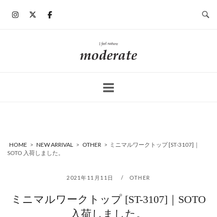
コ
ン
テ
ン
ホ
ツ
ー
へ
ム
ス
キ
ッ
プ
HOME
>
NEW ARRIVAL
>
OTHER
>
ミニマルワークトップ [ST-3107]｜
SOTO 入荷しました。
2021年11月11日
OTHER
ミニマルワークトップ [ST-3107]｜SOTO
入荷しました。