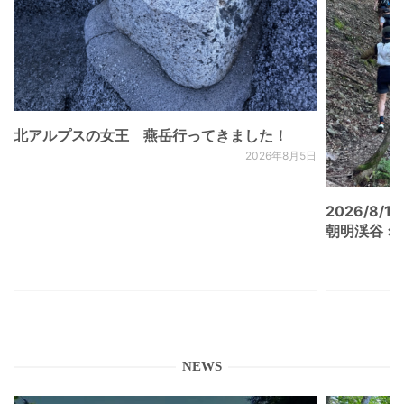
北アルプスの女王 燕岳行ってきました！
2026年8月5日
2026/8/15
朝明渓谷 × N
NEWS