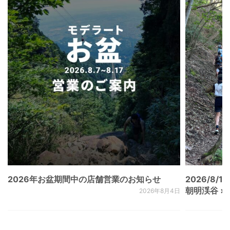
2026年お盆期間中の店舗営業のお知らせ
2026/8/15
朝明渓谷 × N
2026年8月4日