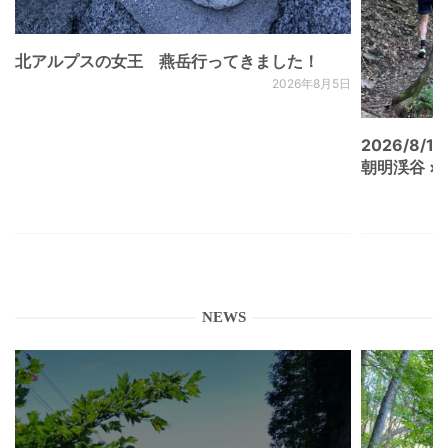
北アルプスの女王 燕岳行ってきました！
2026年8月5日
2026/8/15
朝明渓谷 × N
NEWS