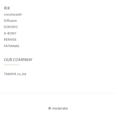
着楽
cocorozashi
Diffusion
DOKODO
A-BONY
RERAISE
FATMAMA
OUR COMPANY
TAMAYA co.,ltd.
© moderate