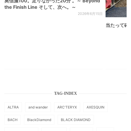
奥信濃100。足りなかった20分 。～ Beyond
the Finish Line そして、次へ。～
2026年6月15日
当たって砕け
TAG-INDEX
ALTRA
and wander
ARC'TERYX
AXESQUIN
BACH
BlackDiamond
BLACK DIAMOND