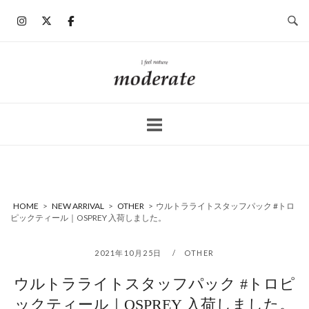
コ
ン
テ
ン
ホ
ツ
ー
へ
ム
ス
キ
ッ
プ
HOME
>
NEW ARRIVAL
>
OTHER
>
ウルトラライトスタッフパック #トロ
ピックティール｜OSPREY 入荷しました。
2021年10月25日
OTHER
ウルトラライトスタッフパック #トロピ
ックティール｜OSPREY 入荷しました。