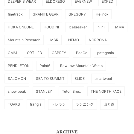
DEEPER'S WEAR
ELDORESO
EVERNEW
EXPED
finetrack
GRANITE GEAR
GREGORY
Helinox
HOKA ONEONE
HOUDINI
Icebreaker
injinji
MMA
Mountain Research
MSR
NEMO
NORRONA
OMM
ORTLIEB
OSPREY
PaaGo
patagonia
PENDLETON
Point6
RawLow Mountain Works
SALOMON
SEA TO SUMMIT
SLIDE
smartwool
snow peak
STANLEY
Teton Bros.
THE NORTH FACE
TOAKS
trangia
トレラン
ランニング
山と道
ARCHIVE